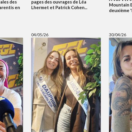
vales des
pages des ouvrages de Léa
Mountain B
arentis en
Lhermet et Patrick Cohen...
deuxième 'Bi
04/05/26
30/04/26