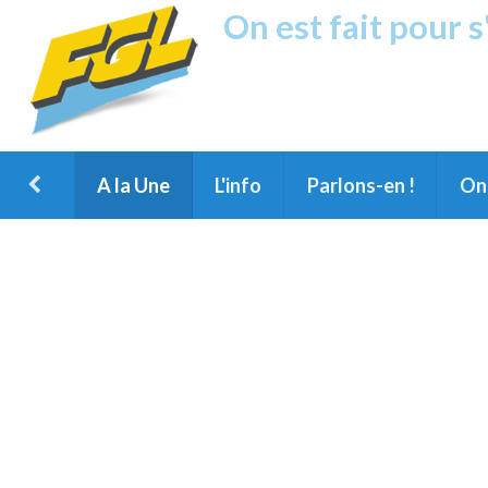
On est fait pour 
Fréquence G
1ère Radio FM du Nord des Landes, 
Montois et du Grand Dax
A la Une
L'info
Parlons-en !
On 