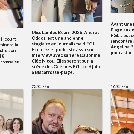
Avant une n
Plage aux é
Miss Landes Béarn 2026, Andréa
FGL s'est 
Oddos, est une ancienne
 il court
rencontre 
stagiaire en journalisme d'FGL.
aincre la
Angelina B
Ecoutez et podcastez svp son
uche son
podcast ici.
interview avec sa 1ère Dauphine
18
Cléo Nicou. Elles seront sur la
arrossaise
scène des Océanes FGL ce 6 juin
à Biscarrosse-plage.
23/03/26
16/03/26