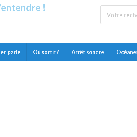
s'entendre !
rands Lacs
89.3 
du Littoral landais, du Marensin, du Pays
en parle
Où sortir ?
Arrêt sonore
Océane