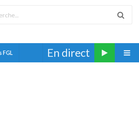
Biscarrosse 98.3 Plages océanes 91.1 Mimizan 93.7 Ste-Eulalie
94.7 Grand Dax 91.9 Soustons 90.1 Mt-de-Marsan
En direct
s FGL