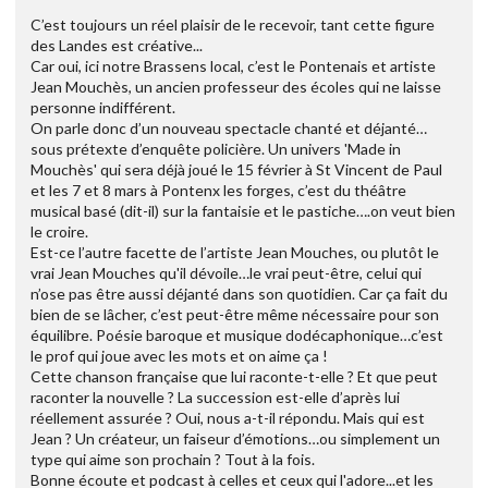
C’est toujours un réel plaisir de le recevoir, tant cette figure
des Landes est créative...
Car oui, ici notre Brassens local, c’est le Pontenais et artiste
Jean Mouchès, un ancien professeur des écoles qui ne laisse
personne indifférent.
On parle donc d’un nouveau spectacle chanté et déjanté…
sous prétexte d’enquête policière. Un univers 'Made in
Mouchès' qui sera déjà joué le 15 février à St Vincent de Paul
et les 7 et 8 mars à Pontenx les forges, c’est du théâtre
musical basé (dit-il) sur la fantaisie et le pastiche….on veut bien
le croire.
Est-ce l’autre facette de l’artiste Jean Mouches, ou plutôt le
vrai Jean Mouches qu'il dévoile…le vrai peut-être, celui qui
n’ose pas être aussi déjanté dans son quotidien. Car ça fait du
bien de se lâcher, c’est peut-être même nécessaire pour son
équilibre. Poésie baroque et musique dodécaphonique…c’est
le prof qui joue avec les mots et on aime ça !
Cette chanson française que lui raconte-t-elle ? Et que peut
raconter la nouvelle ? La succession est-elle d’après lui
réellement assurée ? Oui, nous a-t-il répondu. Mais qui est
Jean ? Un créateur, un faiseur d’émotions…ou simplement un
type qui aime son prochain ? Tout à la fois.
Bonne écoute et podcast à celles et ceux qui l'adore...et les