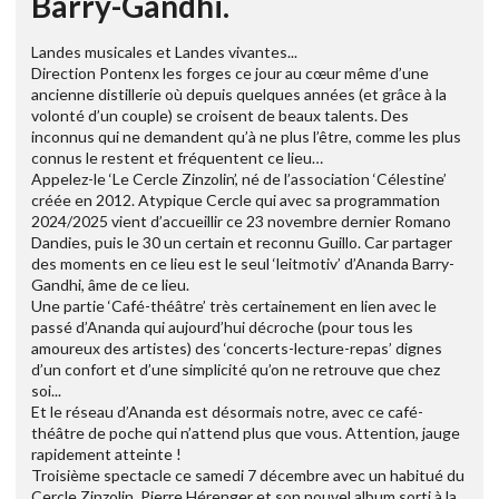
Barry-Gandhi.
Landes musicales et Landes vivantes...
Direction Pontenx les forges ce jour au cœur même d’une
ancienne distillerie où depuis quelques années (et grâce à la
volonté d’un couple) se croisent de beaux talents. Des
inconnus qui ne demandent qu’à ne plus l’être, comme les plus
connus le restent et fréquentent ce lieu…
Appelez-le ‘Le Cercle Zinzolin’, né de l’association ‘Célestine’
créée en 2012. Atypique Cercle qui avec sa programmation
2024/2025 vient d’accueillir ce 23 novembre dernier Romano
Dandies, puis le 30 un certain et reconnu Guillo. Car partager
des moments en ce lieu est le seul ‘leitmotiv’ d’Ananda Barry-
Gandhi, âme de ce lieu.
Une partie ‘Café-théâtre’ très certainement en lien avec le
passé d’Ananda qui aujourd’hui décroche (pour tous les
amoureux des artistes) des ‘concerts-lecture-repas’ dignes
d’un confort et d’une simplicité qu’on ne retrouve que chez
soi...
Et le réseau d’Ananda est désormais notre, avec ce café-
théâtre de poche qui n’attend plus que vous. Attention, jauge
rapidement atteinte !
Troisième spectacle ce samedi 7 décembre avec un habitué du
Cercle Zinzolin, Pierre Hérenger et son nouvel album sorti à la