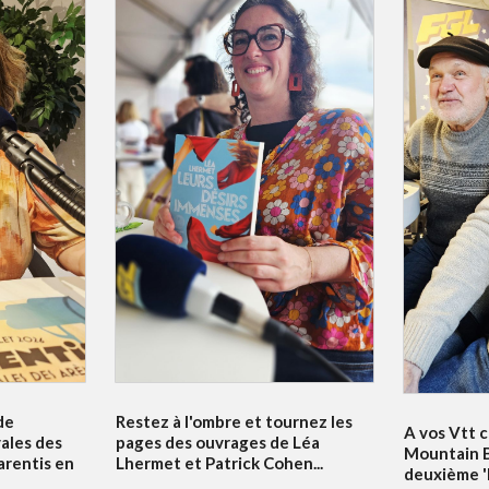
de
Restez à l'ombre et tournez les
A vos Vtt c
vales des
pages des ouvrages de Léa
Mountain B
arentis en
Lhermet et Patrick Cohen...
deuxième 'Bi