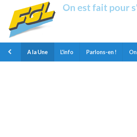
On est fait pour 
Fréquence G
1ère Radio FM du Nord des Landes, 
Montois et du Grand Dax
A la Une
L'info
Parlons-en !
On 