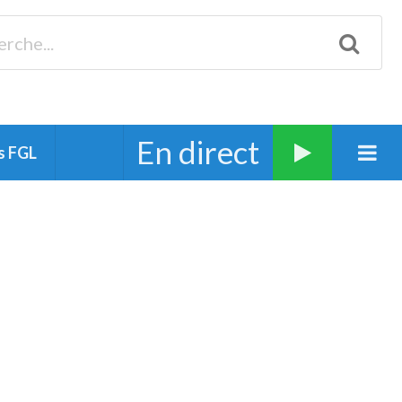
Biscarrosse 98.3 Plages océanes 91.1 Mimizan 93.7 Ste-Eulalie
94.7 Grand Dax 91.9 Soustons 90.1 Mt-de-Marsan
En direct
s FGL