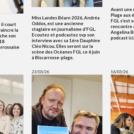
Avant une n
Plage aux é
Miss Landes Béarn 2026, Andréa
FGL s'est 
Oddos, est une ancienne
 il court
rencontre 
stagiaire en journalisme d'FGL.
aincre la
Angelina B
Ecoutez et podcastez svp son
uche son
podcast ici.
interview avec sa 1ère Dauphine
18
Cléo Nicou. Elles seront sur la
arrossaise
scène des Océanes FGL ce 6 juin
à Biscarrosse-plage.
23/03/26
16/03/26