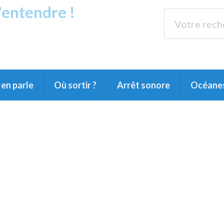
s'entendre !
rands Lacs
89.3 
du Littoral landais, du Marensin, du Pays
en parle
Où sortir ?
Arrêt sonore
Océane