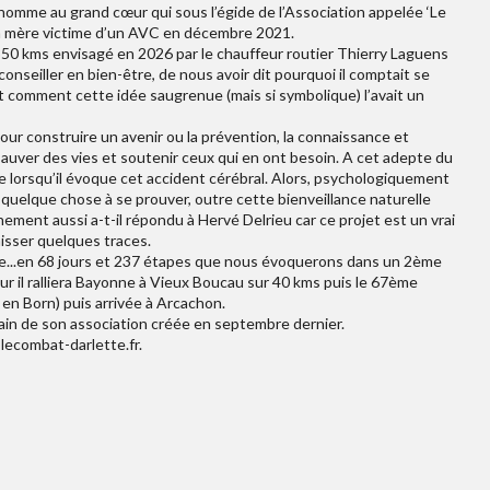
n homme au grand cœur qui sous l’égide de l’Association appelée ‘Le
a mère victime d’un AVC en décembre 2021.
 350 kms envisagé en 2026 par le chauffeur routier Thierry Laguens
onseiller en bien-être, de nous avoir dit pourquoi il comptait se
 comment cette idée saugrenue (mais si symbolique) l’avait un
, pour construire un avenir ou la prévention, la connaissance et
sauver des vies et soutenir ceux qui en ont besoin. A cet adepte du
me lorsqu’il évoque cet accident cérébral. Alors, psychologiquement
 quelque chose à se prouver, outre cette bienveillance naturelle
nement aussi a-t-il répondu à Hervé Delrieu car ce projet est un vrai
aisser quelques traces.
me...en 68 jours et 237 étapes que nous évoquerons dans un 2ème
ur il ralliera Bayonne à Vieux Boucau sur 40 kms puis le 67ème
 en Born) puis arrivée à Arcachon.
rain de son association créée en septembre dernier.
 lecombat-darlette.fr.