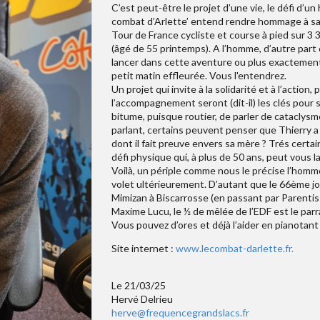
C’est peut-être le projet d’une vie, le défi d’u
combat d’Arlette’ entend rendre hommage à s
Tour de France cycliste et course à pied sur 3
(âgé de 55 printemps). A l’homme, d’autre part c
lancer dans cette aventure ou plus exactement
petit matin effleurée. Vous l'entendrez.
Un projet qui invite à la solidarité et à l’action
l’accompagnement seront (dit-il) les clés pour 
bitume, puisque routier, de parler de cataclys
parlant, certains peuvent penser que Thierry a
dont il fait preuve envers sa mère ? Trés certai
défi physique qui, à plus de 50 ans, peut vous l
Voilà, un périple comme nous le précise l’hom
volet ultérieurement. D’autant que le 66ème jo
Mimizan à Biscarrosse (en passant par Parentis
Maxime Lucu, le ½ de mêlée de l’EDF est le par
Vous pouvez d’ores et déjà l’aider en pianotant
Site internet :
www.lecombat-darlette.fr.
Le 21/03/25
Hervé Delrieu
herve@frequencegrandslacs.fr