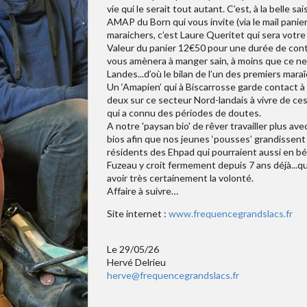
vie qui le serait tout autant. C’est, à la belle sa
AMAP du Born qui vous invite (via le mail panie
maraichers, c’est Laure Queritet qui sera votre
Valeur du panier 12€50 pour une durée de contr
vous amènera à manger sain, à moins que ce ne 
Landes...d’où le bilan de l’un des premiers mara
Un ‘Amapien’ qui à Biscarrosse garde contact à
deux sur ce secteur Nord-landais à vivre de ces
qui a connu des périodes de doutes.
A notre 'paysan bio' de rêver travailler plus av
bios afin que nos jeunes ‘pousses’ grandissen
résidents des Ehpad qui pourraient aussi en bé
Fuzeau y croit fermement depuis 7 ans déjà...q
avoir très certainement la volonté.
Affaire à suivre…
Site internet :
www.frequencegrandslacs.fr
Le 29/05/26
Hervé Delrieu
herve@frequencegrandslacs.fr