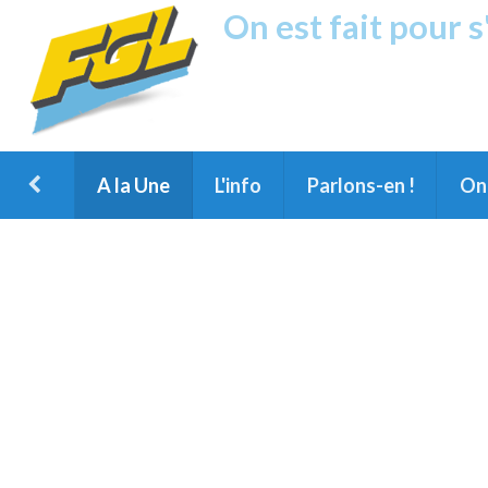
On est fait pour 
Fréquence G
1ère Radio FM du Nord des Landes, 
Montois et du Grand Dax
A la Une
L'info
Parlons-en !
On 