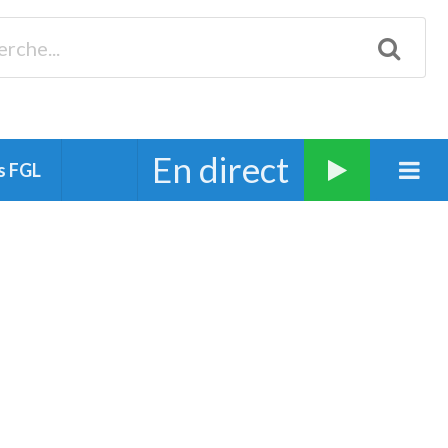
Biscarrosse 98.3 Plages océanes 91.1 Mimizan 93.7 Ste-Eulalie
94.7 Grand Dax 91.9 Soustons 90.1 Mt-de-Marsan
En direct
s FGL