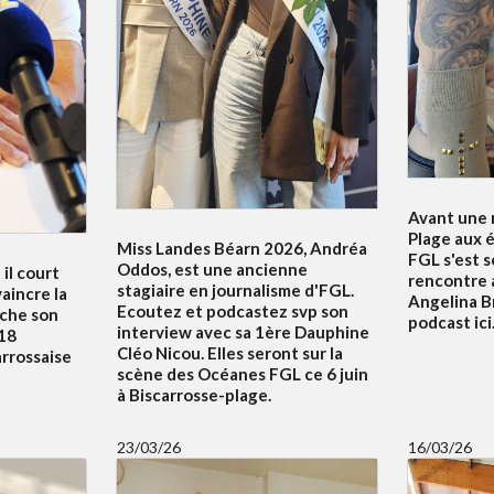
Avant une n
Plage aux é
Miss Landes Béarn 2026, Andréa
FGL s'est 
Oddos, est une ancienne
 il court
rencontre 
stagiaire en journalisme d'FGL.
aincre la
Angelina B
Ecoutez et podcastez svp son
uche son
podcast ici.
interview avec sa 1ère Dauphine
18
Cléo Nicou. Elles seront sur la
arrossaise
scène des Océanes FGL ce 6 juin
à Biscarrosse-plage.
23/03/26
16/03/26