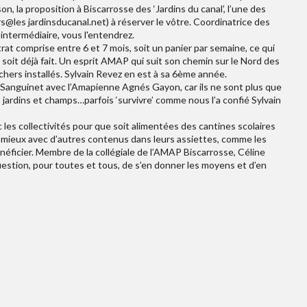
ison, la proposition à Biscarrosse des ‘Jardins du canal’, l’une des
rs@les jardinsducanal.net) à réserver le vôtre. Coordinatrice des
 intermédiaire, vous l'entendrez.
at comprise entre 6 et 7 mois, soit un panier par semaine, ce qui
soit déjà fait. Un esprit AMAP qui suit son chemin sur le Nord des
îchers installés. Sylvain Revez en est à sa 6ème année.
 Sanguinet avec l’Amapienne Agnés Gayon, car ils ne sont plus que
 jardins et champs…parfois ‘survivre’ comme nous l’a confié Sylvain
ec les collectivités pour que soit alimentées des cantines scolaires
t mieux avec d’autres contenus dans leurs assiettes, comme les
néficier. Membre de la collégiale de l’AMAP Biscarrosse, Céline
uestion, pour toutes et tous, de s’en donner les moyens et d’en