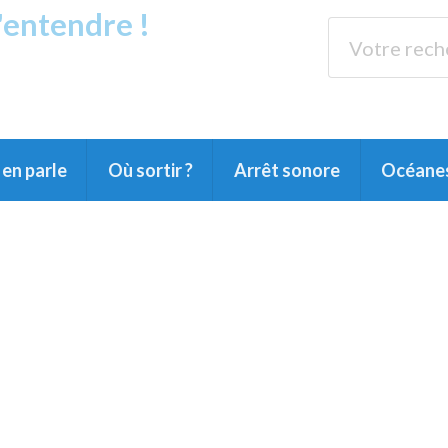
s'entendre !
rands Lacs
89.3 
du Littoral landais, du Marensin, du Pays
en parle
Où sortir ?
Arrêt sonore
Océane