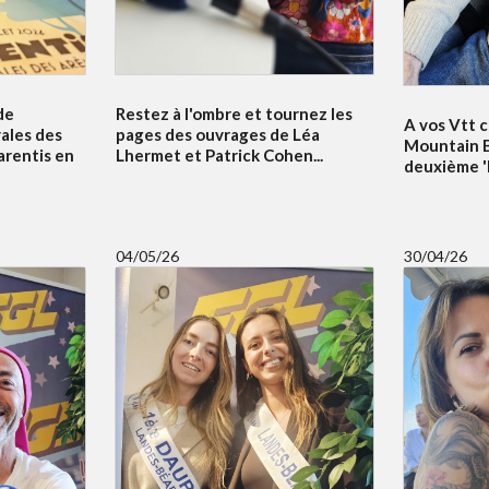
de
Restez à l'ombre et tournez les
A vos Vtt c
vales des
pages des ouvrages de Léa
Mountain B
arentis en
Lhermet et Patrick Cohen...
deuxième 'Bi
04/05/26
30/04/26