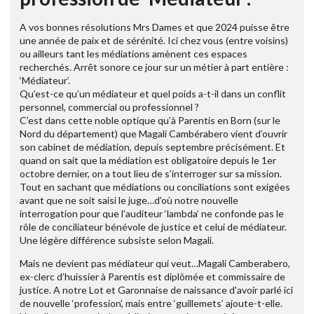
A vos bonnes résolutions Mrs Dames et que 2024 puisse être
une année de paix et de sérénité. Ici chez vous (entre voisins)
ou ailleurs tant les médiations amènent ces espaces
recherchés. Arrêt sonore ce jour sur un métier à part entière :
‘Médiateur’.
Qu’est-ce qu’un médiateur et quel poids a-t-il dans un conflit
personnel, commercial ou professionnel ?
C’est dans cette noble optique qu’à Parentis en Born (sur le
Nord du département) que Magali Cambérabero vient d’ouvrir
son cabinet de médiation, depuis septembre précisément. Et
quand on sait que la médiation est obligatoire depuis le 1er
octobre dernier, on a tout lieu de s’interroger sur sa mission.
Tout en sachant que médiations ou conciliations sont exigées
avant que ne soit saisi le juge…d’où notre nouvelle
interrogation pour que l’auditeur ‘lambda’ ne confonde pas le
rôle de conciliateur bénévole de justice et celui de médiateur.
Une légère différence subsiste selon Magali.
Mais ne devient pas médiateur qui veut…Magali Camberabero,
ex-clerc d’huissier à Parentis est diplômée et commissaire de
justice. A notre Lot et Garonnaise de naissance d'avoir parlé ici
de nouvelle ‘profession’, mais entre ‘guillemets’ ajoute-t-elle.