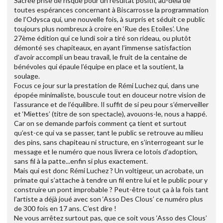
Sacrée prise de risque pour un résultat positif, au-delà de
toutes espérances concernant à Biscarrosse la programmation
de l’Odysca qui, une nouvelle fois, à surpris et séduit ce public
toujours plus nombreux à croire en ‘Rue des Etoiles’. Une
27ème édition qui ce lundi soir a tiré son rideau, ou plutôt
démonté ses chapiteaux, en ayant l’immense satisfaction
d’avoir accompli un beau travail, le fruit de la centaine de
bénévoles qui épaule l’équipe en place et la soutient, la
soulage.
Focus ce jour sur la prestation de Rémi Luchez qui, dans une
épopée minimaliste, bouscule tout en douceur notre vision de
l’assurance et de l’équilibre. Il suffit de si peu pour s’émerveiller
et ‘Miettes’ (titre de son spectacle), avouons-le, nous a happé.
Car on se demande parfois comment ça tient et surtout
qu’est-ce qui va se passer, tant le public se retrouve au milieu
des pins, sans chapiteau ni structure, en s’interrogeant sur le
message et le numéro que nous livrera ce lotois d’adoption,
sans fil à la patte...enfin si plus exactement.
Mais qui est donc Rémi Luchez ? Un voltigeur, un acrobate, un
primate qui s’attache à tendre un fil entre lui et le public pour y
construire un pont improbable ? Peut-être tout ça à la fois tant
l’artiste a déjà joué avec son ‘Asso Des Clous’ ce numéro plus
de 300 fois en 17 ans. C’est dire !
Ne vous arrêtez surtout pas, que ce soit vous ‘Asso des Clous’