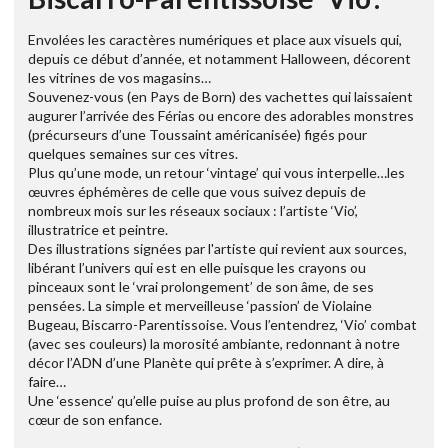
Envolées les caractères numériques et place aux visuels qui,
depuis ce début d’année, et notamment Halloween, décorent
les vitrines de vos magasins…
Souvenez-vous (en Pays de Born) des vachettes qui laissaient
augurer l’arrivée des Férias ou encore des adorables monstres
(précurseurs d’une Toussaint américanisée) figés pour
quelques semaines sur ces vitres.
Plus qu’une mode, un retour ‘vintage’ qui vous interpelle…les
œuvres éphémères de celle que vous suivez depuis de
nombreux mois sur les réseaux sociaux : l’artiste ‘Vio’,
illustratrice et peintre.
Des illustrations signées par l'artiste qui revient aux sources,
libérant l’univers qui est en elle puisque les crayons ou
pinceaux sont le ‘vrai prolongement’ de son âme, de ses
pensées. La simple et merveilleuse ‘passion’ de Violaine
Bugeau, Biscarro-Parentissoise. Vous l’entendrez, ‘Vio’ combat
(avec ses couleurs) la morosité ambiante, redonnant à notre
décor l’ADN d’une Planète qui prête à s’exprimer. A dire, à
faire…
Une ‘essence’ qu’elle puise au plus profond de son être, au
cœur de son enfance.