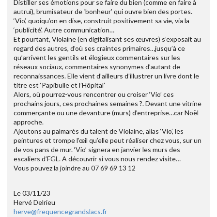
Distiller ses émotions pour se faire du bien (comme en faire à
autrui), brumisateur de ‘bonheur’ qui ouvre bien des portes.
‘Vio’, quoiqu’on en dise, construit positivement sa vie, via la
‘publicité’. Autre communication…
Et pourtant, Violaine (en digitalisant ses œuvres) s’exposait au
regard des autres, d’où ses craintes primaires…jusqu’à ce
qu’arrivent les gentils et élogieux commentaires sur les
réseaux sociaux, commentaires synonymes d’autant de
reconnaissances. Elle vient d’ailleurs d’illustrer un livre dont le
titre est ‘Papibulle et l’Hôpital’
Alors, où pourrez-vous rencontrer ou croiser ‘Vio’ ces
prochains jours, ces prochaines semaines ?. Devant une vitrine
commerçante ou une devanture (murs) d’entreprise…car Noël
approche.
Ajoutons au palmarès du talent de Violaine, alias ‘Vio’, les
peintures et trompe l’œil qu’elle peut réaliser chez vous, sur un
de vos pans de mur. ‘Vio’ signera en janvier les murs des
escaliers d’FGL. A découvrir si vous nous rendez visite…
Vous pouvez la joindre au 07 69 69 13 12
Le 03/11/23
Hervé Delrieu
herve@frequencegrandslacs.fr