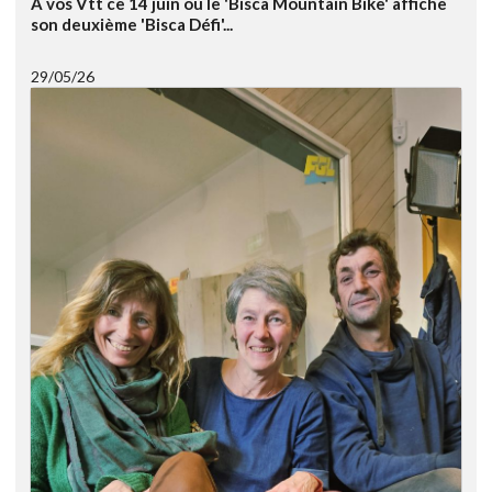
A vos Vtt ce 14 juin où le 'Bisca Mountain Bike' affiche
son deuxième 'Bisca Défi'...
29/05/26