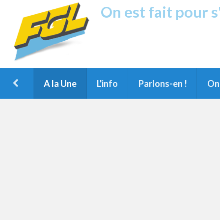
On est fait pour 
Fréquence G
1ère Radio FM du Nord des Landes, 
Montois et du Grand Dax
A la Une
L'info
Parlons-en !
On 