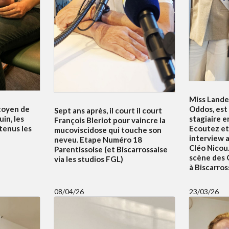
Miss Lande
itoyen de
Oddos, est
Sept ans après, il court il court
uin, les
stagiaire e
François Bleriot pour vaincre la
tenus les
Ecoutez et
mucoviscidose qui touche son
interview 
neveu. Etape Numéro 18
Cléo Nicou.
Parentissoise (et Biscarrossaise
scène des 
via les studios FGL)
à Biscarros
08/04/26
23/03/26