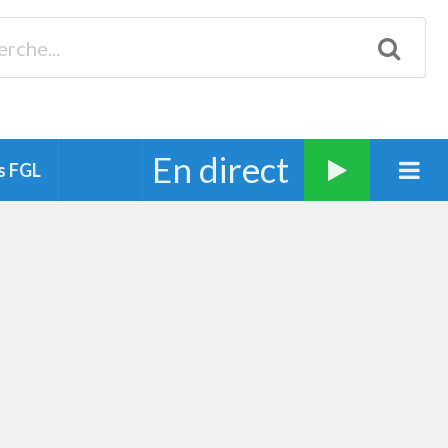
Biscarrosse 98.3 Plages océanes 91.1 Mimizan 93.7 Ste-Eulalie
94.7 Grand Dax 91.9 Soustons 90.1 Mt-de-Marsan
En direct
s FGL