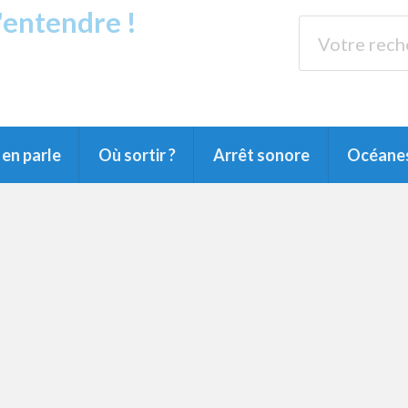
s'entendre !
rands Lacs
89.3 
du Littoral landais, du Marensin, du Pays
en parle
Où sortir ?
Arrêt sonore
Océane