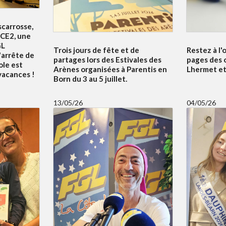
scarrosse,
 CE2, une
GL
Trois jours de fête et de
Restez à l'
'arrête de
partages lors des Estivales des
pages des 
ole est
Arènes organisées à Parentis en
Lhermet et 
 vacances !
Born du 3 au 5 juillet.
13/05/26
04/05/26