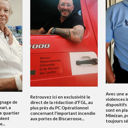
Avec une a
Retrouvez ici en exclusivité le
violences i
ignage de
direct de la rédaction d'FGL, au
dispositifs
ari, a
plus près du PC Opérationnel
sont en pla
e quartier
concernant l'important incendie
Mimizan, p
olent
aux portes de Biscarrosse...
toujours sé
...