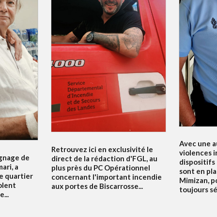
Avec une a
Retrouvez ici en exclusivité le
violences i
ignage de
direct de la rédaction d'FGL, au
dispositifs
ari, a
plus près du PC Opérationnel
sont en pla
e quartier
concernant l'important incendie
Mimizan, p
olent
aux portes de Biscarrosse...
toujours sé
...