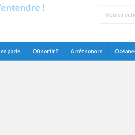
s'entendre !
rands Lacs
89.3 
du Littoral landais, du Marensin, du Pays
en parle
Où sortir ?
Arrêt sonore
Océane