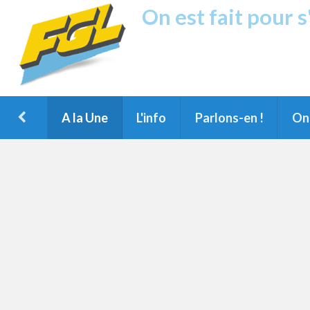
On est fait pour 
Fréquence G
1ère Radio FM du Nord des Landes, 
Montois et du Grand Dax
A la Une
L'info
Parlons-en !
On 