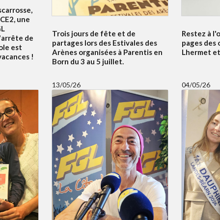
scarrosse,
 CE2, une
GL
Trois jours de fête et de
Restez à l'
'arrête de
partages lors des Estivales des
pages des 
ole est
Arènes organisées à Parentis en
Lhermet et 
 vacances !
Born du 3 au 5 juillet.
13/05/26
04/05/26