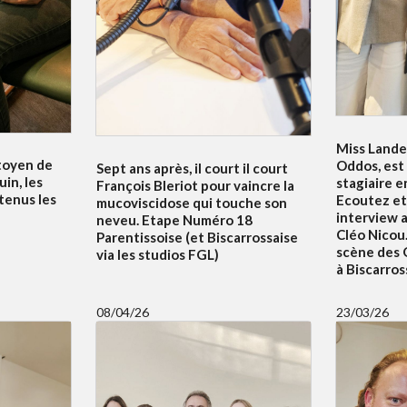
Miss Lande
itoyen de
Oddos, est
Sept ans après, il court il court
uin, les
stagiaire e
François Bleriot pour vaincre la
tenus les
Ecoutez et
mucoviscidose qui touche son
interview 
neveu. Etape Numéro 18
Cléo Nicou.
Parentissoise (et Biscarrossaise
scène des 
via les studios FGL)
à Biscarros
08/04/26
23/03/26