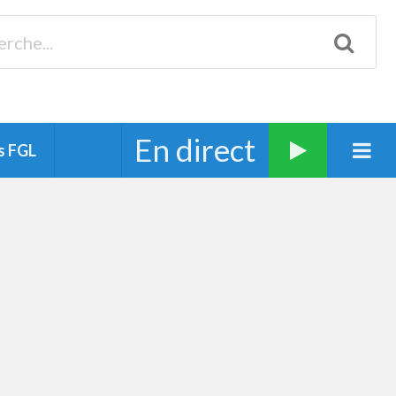
Biscarrosse 98.3 Plages océanes 91.1 Mimizan 93.7 Ste-Eulalie
94.7 Grand Dax 91.9 Soustons 90.1 Mt-de-Marsan
En direct
s FGL