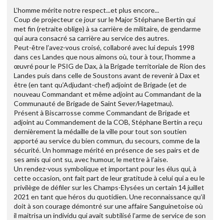
L’homme mérite notre respect...et plus encore...
Coup de projecteur ce jour sur le Major Stéphane Bertin qui
met fin (retraite oblige) à sa carrière de militaire, de gendarme
qui aura consacré sa carrière au service des autres.
Peut-être l’avez-vous croisé, collaboré avec lui depuis 1998
dans ces Landes que nous aimons où, tour à tour, l’homme a
œuvré pour le PSIG de Dax, à la Brigade territoriale de Rion des
Landes puis dans celle de Soustons avant de revenir à Dax et
être (en tant qu’Adjudant-chef) adjoint de Brigade (et de
nouveau Commandant et même adjoint au Commandant de la
Communauté de Brigade de Saint Sever/Hagetmau).
Présent à Biscarrosse comme Commandant de Brigade et
adjoint au Commandement de la COB, Stéphane Bertin a reçu
dernièrement la médaille de la ville pour tout son soutien
apporté au service du bien commun, du secours, comme de la
sécurité. Un hommage mérité en présence de ses pairs et de
ses amis qui ont su, avec humour, le mettre à l’aise.
Un rendez-vous symbolique et important pour les élus qui, à
cette occasion, ont fait part de leur gratitude à celui qui a eu le
privilège de défiler sur les Champs-Elysées un certain 14 juillet
2021 en tant que héros du quotidien. Une reconnaissance qu’il
doit à son courage démontré sur une affaire Sanguinetoise où
il maitrisa un individu qui avait subtilisé l’arme de service de son