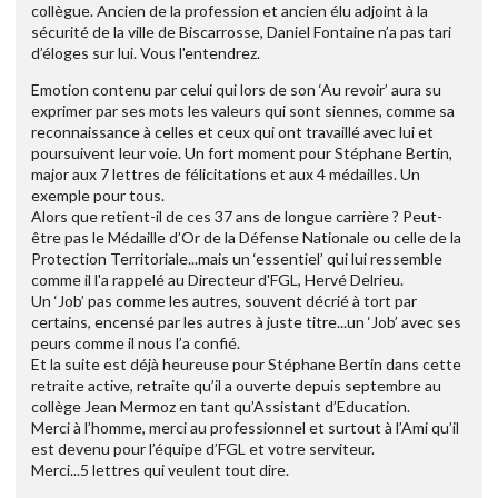
collègue. Ancien de la profession et ancien élu adjoint à la
sécurité de la ville de Biscarrosse, Daniel Fontaine n’a pas tari
d’éloges sur lui. Vous l'entendrez.
Emotion contenu par celui qui lors de son ‘Au revoir’ aura su
exprimer par ses mots les valeurs qui sont siennes, comme sa
reconnaissance à celles et ceux qui ont travaillé avec lui et
poursuivent leur voie. Un fort moment pour Stéphane Bertin,
major aux 7 lettres de félicitations et aux 4 médailles. Un
exemple pour tous.
Alors que retient-il de ces 37 ans de longue carrière ? Peut-
être pas le Médaille d’Or de la Défense Nationale ou celle de la
Protection Territoriale...mais un ‘essentiel’ qui lui ressemble
comme il l'a rappelé au Directeur d'FGL, Hervé Delrieu.
Un ‘Job’ pas comme les autres, souvent décrié à tort par
certains, encensé par les autres à juste titre...un ‘Job’ avec ses
peurs comme il nous l’a confié.
Et la suite est déjà heureuse pour Stéphane Bertin dans cette
retraite active, retraite qu’il a ouverte depuis septembre au
collège Jean Mermoz en tant qu’Assistant d’Education.
Merci à l’homme, merci au professionnel et surtout à l’Ami qu’il
est devenu pour l’équipe d’FGL et votre serviteur.
Merci...5 lettres qui veulent tout dire.