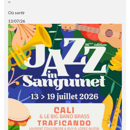
‹
›
Où sortir
13/07/26
2