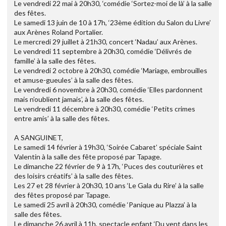
Le vendredi 22 mai à 20h30, ‘comédie ‘Sortez-moi de là’ à la salle
des fêtes.
Le samedi 13 juin de 10 à 17h, ‘23ème édition du Salon du Livre’
aux Arènes Roland Portalier.
Le mercredi 29 juillet à 21h30, concert ‘Nadau’ aux Arènes.
Le vendredi 11 septembre à 20h30, comédie ‘Délivrés de
famille’ à la salle des fêtes.
Le vendredi 2 octobre à 20h30, comédie ‘Mariage, embrouilles
et amuse-gueules’ à la salle des fêtes.
Le vendredi 6 novembre à 20h30, comédie ‘Elles pardonnent
mais n’oublient jamais’, à la salle des fêtes.
Le vendredi 11 décembre à 20h30, comédie ‘Petits crimes
entre amis’ à la salle des fêtes.
A SANGUINET,
Le samedi 14 février à 19h30, ‘Soirée Cabaret’ spéciale Saint
Valentin à la salle des fête proposé par Tapage.
Le dimanche 22 février de 9 à 17h, ‘Puces des couturières et
des loisirs créatifs’ à la salle des fêtes.
Les 27 et 28 février à 20h30, 10 ans ‘Le Gala du Rire’ à la salle
des fêtes proposé par Tapage.
Le samedi 25 avril à 20h30, comédie ‘Panique au Plazza’ à la
salle des fêtes.
Le dimanche 26 avril à 11h, spectacle enfant ‘Du vent dans les