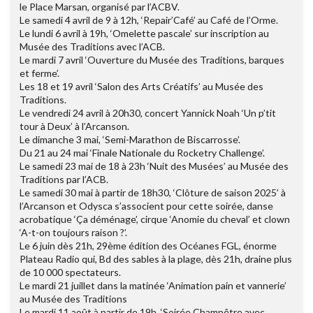
le Place Marsan, organisé par l’ACBV.
Le samedi 4 avril de 9 à 12h, ‘Repair’Café’ au Café de l’Orme.
Le lundi 6 avril à 19h, ‘Omelette pascale’ sur inscription au
Musée des Traditions avec l’ACB.
Le mardi 7 avril ‘Ouverture du Musée des Traditions, barques
et ferme’.
Les 18 et 19 avril ‘Salon des Arts Créatifs’ au Musée des
Traditions.
Le vendredi 24 avril à 20h30, concert Yannick Noah ‘Un p’tit
tour à Deux’ à l’Arcanson.
Le dimanche 3 mai, ‘Semi-Marathon de Biscarrosse’.
Du 21 au 24 mai ‘Finale Nationale du Rocketry Challenge’.
Le samedi 23 mai de 18 à 23h ‘Nuit des Musées’ au Musée des
Traditions par l’ACB.
Le samedi 30 mai à partir de 18h30, ‘Clôture de saison 2025’ à
l’Arcanson et Odysca s’associent pour cette soirée, danse
acrobatique ‘Ça déménage’, cirque ‘Anomie du cheval’ et clown
‘A-t-on toujours raison ?’.
Le 6 juin dès 21h, 29ème édition des Océanes FGL, énorme
Plateau Radio qui, Bd des sables à la plage, dès 21h, draine plus
de 10 000 spectateurs.
Le mardi 21 juillet dans la matinée ‘Animation pain et vannerie’
au Musée des Traditions
Le mardi 11 août à partir de 19h, ‘Soirée Champêtre avec