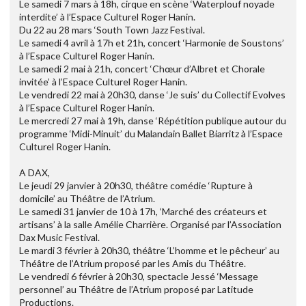
Le samedi 7 mars à 18h, cirque en scène ‘Waterplouf noyade
interdite’ à l’Espace Culturel Roger Hanin.
Du 22 au 28 mars ‘South Town Jazz Festival.
Le samedi 4 avril à 17h et 21h, concert ‘Harmonie de Soustons’
à l’Espace Culturel Roger Hanin.
Le samedi 2 mai à 21h, concert ‘Chœur d’Albret et Chorale
invitée’ à l’Espace Culturel Roger Hanin.
Le vendredi 22 mai à 20h30, danse ‘Je suis’ du Collectif Evolves
à l’Espace Culturel Roger Hanin.
Le mercredi 27 mai à 19h, danse ‘Répétition publique autour du
programme ‘Midi-Minuit’ du Malandain Ballet Biarritz à l’Espace
Culturel Roger Hanin.
A DAX,
Le jeudi 29 janvier à 20h30, théâtre comédie ‘Rupture à
domicile’ au Théâtre de l’Atrium.
Le samedi 31 janvier de 10 à 17h, ‘Marché des créateurs et
artisans’ à la salle Amélie Charrière. Organisé par l’Association
Dax Music Festival.
Le mardi 3 février à 20h30, théâtre ‘L’homme et le pêcheur’ au
Théâtre de l’Atrium proposé par les Amis du Théâtre.
Le vendredi 6 février à 20h30, spectacle Jessé ‘Message
personnel’ au Théâtre de l’Atrium proposé par Latitude
Productions.