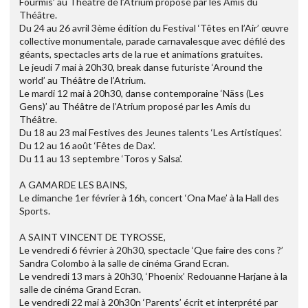
Fourmis’ au Théâtre de l’Atrium proposé par les Amis du
Théâtre.
Du 24 au 26 avril 3ème édition du Festival ‘Têtes en l’Air’ œuvre
collective monumentale, parade carnavalesque avec défilé des
géants, spectacles arts de la rue et animations gratuites.
Le jeudi 7 mai à 20h30, break danse futuriste ‘Around the
world’ au Théâtre de l’Atrium.
Le mardi 12 mai à 20h30, danse contemporaine ‘Näss (Les
Gens)’ au Théâtre de l’Atrium proposé par les Amis du
Théâtre.
Du 18 au 23 mai Festives des Jeunes talents ‘Les Artistiques’.
Du 12 au 16 août ‘Fêtes de Dax’.
Du 11 au 13 septembre ‘Toros y Salsa’.
A GAMARDE LES BAINS,
Le dimanche 1er février à 16h, concert ‘Ona Mae’ à la Hall des
Sports.
A SAINT VINCENT DE TYROSSE,
Le vendredi 6 février à 20h30, spectacle ‘Que faire des cons ?’
Sandra Colombo à la salle de cinéma Grand Ecran.
Le vendredi 13 mars à 20h30, ‘Phoenix’ Redouanne Harjane à la
salle de cinéma Grand Ecran.
Le vendredi 22 mai à 20h30n ‘Parents’ écrit et interprété par