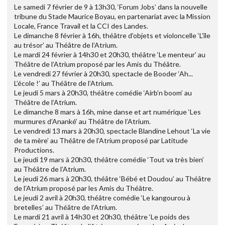
Le samedi 7 février de 9 à 13h30, ‘Forum Jobs’ dans la nouvelle
tribune du Stade Maurice Boyau, en partenariat avec la Mission
Locale, France Travail et la CCI des Landes.
Le dimanche 8 février à 16h, théâtre d’objets et violoncelle ‘L’île
au trésor’ au Théâtre de l’Atrium.
Le mardi 24 février à 14h30 et 20h30, théâtre ‘Le menteur’ au
Théâtre de l’Atrium proposé par les Amis du Théâtre.
Le vendredi 27 février à 20h30, spectacle de Booder ‘Ah...
L’école !’ au Théâtre de l’Atrium.
Le jeudi 5 mars à 20h30, théâtre comédie ‘Airb’n boom’ au
Théâtre de l’Atrium.
Le dimanche 8 mars à 16h, mine danse et art numérique ‘Les
murmures d’Ananké’ au Théâtre de l’Atrium.
Le vendredi 13 mars à 20h30, spectacle Blandine Lehout ‘La vie
de ta mère’ au Théâtre de l’Atrium proposé par Latitude
Productions.
Le jeudi 19 mars à 20h30, théâtre comédie ‘Tout va très bien’
au Théâtre de l’Atrium.
Le jeudi 26 mars à 20h30, théâtre ‘Bébé et Doudou’ au Théâtre
de l’Atrium proposé par les Amis du Théâtre.
Le jeudi 2 avril à 20h30, théâtre comédie ‘Le kangourou à
bretelles’ au Théâtre de l’Atrium.
Le mardi 21 avril à 14h30 et 20h30, théâtre ‘Le poids des