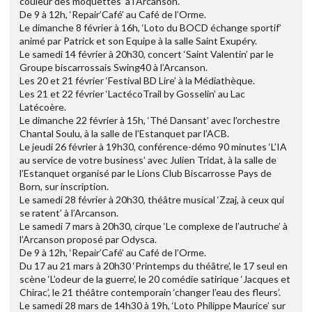
couleur des moquettes’ à l’Arcanson.
De 9 à 12h, ‘Repair’Café’ au Café de l’Orme.
Le dimanche 8 février à 16h, ‘Loto du BOCD échange sportif’
animé par Patrick et son Equipe à la salle Saint Exupéry.
Le samedi 14 février à 20h30, concert ‘Saint Valentin’ par le
Groupe biscarrossais Swing40 à l’Arcanson.
Les 20 et 21 février ‘Festival BD Lire’ à la Médiathèque.
Les 21 et 22 février ‘LactécoTrail by Gosselin’ au Lac
Latécoère.
Le dimanche 22 février à 15h, ‘Thé Dansant’ avec l’orchestre
Chantal Soulu, à la salle de l’Estanquet par l’ACB.
Le jeudi 26 février à 19h30, conférence-démo 90 minutes ‘L’IA
au service de votre business’ avec Julien Tridat, à la salle de
l’Estanquet organisé par le Lions Club Biscarrosse Pays de
Born, sur inscription.
Le samedi 28 février à 20h30, théâtre musical ‘Zzaj, à ceux qui
se ratent’ à l’Arcanson.
Le samedi 7 mars à 20h30, cirque ‘Le complexe de l’autruche’ à
l’Arcanson proposé par Odysca.
De 9 à 12h, ‘Repair’Café’ au Café de l’Orme.
Du 17 au 21 mars à 20h30 ‘Printemps du théâtre’, le 17 seul en
scène ‘L’odeur de la guerre’, le 20 comédie satirique ‘Jacques et
Chirac’, le 21 théâtre contemporain ‘changer l’eau des fleurs’.
Le samedi 28 mars de 14h30 à 19h, ‘Loto Philippe Maurice’ sur