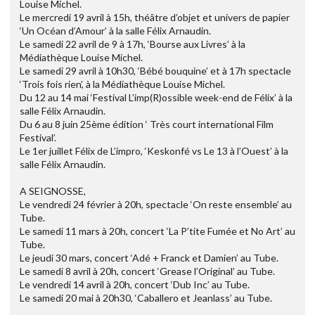
Louise Michel.
Le mercredi 19 avril à 15h, théâtre d’objet et univers de papier
‘Un Océan d’Amour’ à la salle Félix Arnaudin.
Le samedi 22 avril de 9 à 17h, ‘Bourse aux Livres’ à la
Médiathèque Louise Michel.
Le samedi 29 avril à 10h30, ‘Bébé bouquine’ et à 17h spectacle
‘Trois fois rien’, à la Médiathèque Louise Michel.
Du 12 au 14 mai ‘Festival L’imp(R)ossible week-end de Félix’ à la
salle Félix Arnaudin.
Du 6 au 8 juin 25ème édition ‘ Très court international Film
Festival’.
Le 1er juillet Félix de L’impro, ‘Keskonfé vs Le 13 à l’Ouest’ à la
salle Félix Arnaudin.
A SEIGNOSSE,
Le vendredi 24 février à 20h, spectacle ‘On reste ensemble’ au
Tube.
Le samedi 11 mars à 20h, concert ‘La P’tite Fumée et No Art’ au
Tube.
Le jeudi 30 mars, concert ‘Adé + Franck et Damien’ au Tube.
Le samedi 8 avril à 20h, concert ‘Grease l’Original’ au Tube.
Le vendredi 14 avril à 20h, concert ‘Dub Inc’ au Tube.
Le samedi 20 mai à 20h30, ‘Caballero et Jeanlass’ au Tube.