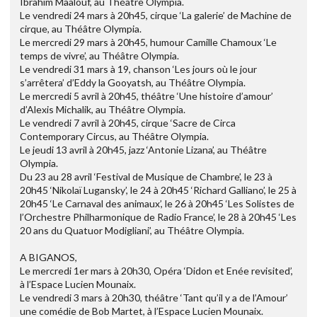
Ibrahim Maalouf, au Théâtre Olympia.
Le vendredi 24 mars à 20h45, cirque ‘La galerie’ de Machine de
cirque, au Théâtre Olympia.
Le mercredi 29 mars à 20h45, humour Camille Chamoux ‘Le
temps de vivre’, au Théâtre Olympia.
Le vendredi 31 mars à 19, chanson ‘Les jours où le jour
s’arrêtera’ d’Eddy la Gooyatsh, au Théâtre Olympia.
Le mercredi 5 avril à 20h45, théâtre ‘Une histoire d’amour’
d’Alexis Michalik, au Théâtre Olympia.
Le vendredi 7 avril à 20h45, cirque ‘Sacre de Circa
Contemporary Circus, au Théâtre Olympia.
Le jeudi 13 avril à 20h45, jazz ‘Antonie Lizana’, au Théâtre
Olympia.
Du 23 au 28 avril ‘Festival de Musique de Chambre’, le 23 à
20h45 ‘Nikolaï Lugansky’, le 24 à 20h45 ‘Richard Galliano’, le 25 à
20h45 ‘Le Carnaval des animaux’, le 26 à 20h45 ‘Les Solistes de
l’Orchestre Philharmonique de Radio France’, le 28 à 20h45 ‘Les
20 ans du Quatuor Modigliani’, au Théâtre Olympia.
A BIGANOS,
Le mercredi 1er mars à 20h30, Opéra ‘Didon et Enée revisited’,
à l’Espace Lucien Mounaix.
Le vendredi 3 mars à 20h30, théâtre ‘Tant qu’il y a de l’Amour’
une comédie de Bob Martet, à l’Espace Lucien Mounaix.