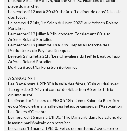
Le lundi 8 mai de 9 à 17h, marché vert ’50 Nuances de Jardins’
place du marché.
Le vendredi 12 mai à 20h30, théâtre ‘Le diner de cons’ à la salle
des fêtes.
Le samedi 17 juin, ‘Le Salon du Livre 2023’ aux Arènes Roland
Portalier.
Le mercredi 12 juillet à 21h, concert ‘Totalement 80’ aux
Arènes Roland Portalier.
Le mercredi 19 juillet de 18 à 23h, ‘Repas au Marché des
Producteurs de Pays’ au Kiosque.
Le jeudi 27 juillet à 21h, ‘Les Chevaliers du Fiel’ le Best ouf aux
Arènes Roland Portalier.
Du 4 au 8 août ‘La Feria Sen Bertomiu’.
A SANGUINET,
Les 3 et 4 mars à 20h30 à la salle des fêtes, ‘Gala du rire’ avec
Tapages. Le 3 ‘Ni vu ni connu’ de Sébastien Bé et le 4 ‘Trio
d’humouriste’.
Le dimanche 12 mars de 9h30 à 18h, ‘2ème Salon du Bien-être
et du Mieux-être’ à la salle des fêtes, organisé par l’Association
Les Roses d’Octobre.
Le mercredi 15 mars à 14h30, ‘Thé Dansant’ dans les salons de
la mairie par l’Amicale des retraités.
Le samedi 18 mars à 19h30, ‘Fêtes du printemps’ avec soirée