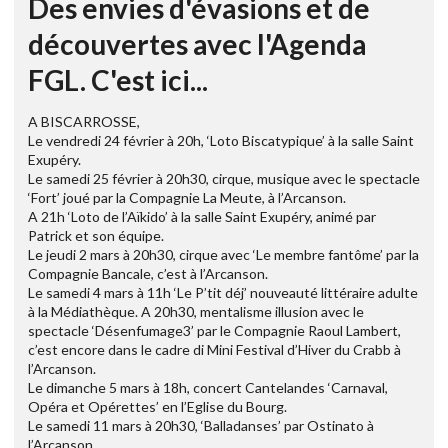
Des envies d'évasions et de
découvertes avec l'Agenda
FGL. C'est ici...
A BISCARROSSE,
Le vendredi 24 février à 20h, ‘Loto Biscatypique’ à la salle Saint
Exupéry.
Le samedi 25 février à 20h30, cirque, musique avec le spectacle
‘Fort’ joué par la Compagnie La Meute, à l’Arcanson.
A 21h ‘Loto de l’Aïkido’ à la salle Saint Exupéry, animé par
Patrick et son équipe.
Le jeudi 2 mars à 20h30, cirque avec ‘Le membre fantôme’ par la
Compagnie Bancale, c’est à l’Arcanson.
Le samedi 4 mars à 11h ‘Le P’tit déj’ nouveauté littéraire adulte
à la Médiathèque. A 20h30, mentalisme illusion avec le
spectacle ‘Désenfumage3’ par le Compagnie Raoul Lambert,
c’est encore dans le cadre di Mini Festival d’Hiver du Crabb à
l’Arcanson.
Le dimanche 5 mars à 18h, concert Cantelandes ‘Carnaval,
Opéra et Opérettes’ en l’Eglise du Bourg.
Le samedi 11 mars à 20h30, ‘Balladanses’ par Ostinato à
l’Arcanson.