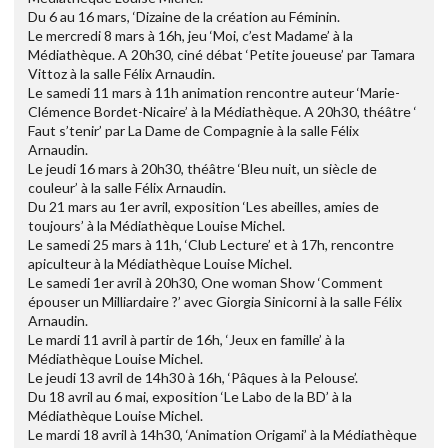
Du 6 au 16 mars, ‘Dizaine de la création au Féminin.
Le mercredi 8 mars à 16h, jeu ‘Moi, c’est Madame’ à la
Médiathèque. A 20h30, ciné débat ‘Petite joueuse’ par Tamara
Vittoz à la salle Félix Arnaudin.
Le samedi 11 mars à 11h animation rencontre auteur ‘Marie-
Clémence Bordet-Nicaire’ à la Médiathèque. A 20h30, théâtre ‘
Faut s’tenir’ par La Dame de Compagnie à la salle Félix
Arnaudin.
Le jeudi 16 mars à 20h30, théâtre ‘Bleu nuit, un siècle de
couleur’ à la salle Félix Arnaudin.
Du 21 mars au 1er avril, exposition ‘Les abeilles, amies de
toujours’ à la Médiathèque Louise Michel.
Le samedi 25 mars à 11h, ‘Club Lecture’ et à 17h, rencontre
apiculteur à la Médiathèque Louise Michel.
Le samedi 1er avril à 20h30, One woman Show ‘Comment
épouser un Milliardaire ?’ avec Giorgia Sinicorni à la salle Félix
Arnaudin.
Le mardi 11 avril à partir de 16h, ‘Jeux en famille’ à la
Médiathèque Louise Michel.
Le jeudi 13 avril de 14h30 à 16h, ‘Pâques à la Pelouse’.
Du 18 avril au 6 mai, exposition ‘Le Labo de la BD’ à la
Médiathèque Louise Michel.
Le mardi 18 avril à 14h30, ‘Animation Origami’ à la Médiathèque