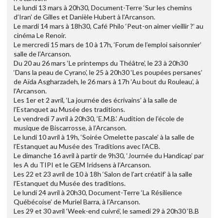
Le lundi 13 mars à 20h30, Document-Terre ‘Sur les chemins
d’Iran’ de Gilles et Danièle Hubert à l’Arcanson.
Le mardi 14 mars à 18h30, Café Philo ‘Peut-on aimer vieillir ?’ au
cinéma Le Renoir.
Le mercredi 15 mars de 10 à 17h, ‘Forum de l’emploi saisonnier’
salle de l’Arcanson.
Du 20 au 26 mars ‘Le printemps du Théâtre’, le 23 à 20h30
‘Dans la peau de Cyrano’, le 25 à 20h30 ‘Les poupées persanes’
de Aïda Asgharzadeh, le 26 mars à 17h ‘Au bout du Rouleau’, à
l’Arcanson.
Les 1er et 2 avril, ‘La journée des écrivains’ à la salle de
l’Estanquet au Musée des traditions.
Le vendredi 7 avril à 20h30, ‘E.M.B.’ Audition de l’école de
musique de Biscarrosse, à l’Arcanson.
Le lundi 10 avril à 19h, ‘Soirée Omelette pascale’ à la salle de
l’Estanquet au Musée des Traditions avec l’ACB.
Le dimanche 16 avril à partir de 9h30, ‘Journée du Handicap’ par
les A du TIPI et le GEM Iridsens à l’Arcanson.
Les 22 et 23 avril de 10 à 18h ‘Salon de l’art créatif’ à la salle
l’Estanquet du Musée des traditions.
Le lundi 24 avril à 20h30, Document-Terre ‘La Résilience
Québécoise’ de Muriel Barra, à l’Arcanson.
Les 29 et 30 avril ‘Week-end cuivré’, le samedi 29 à 20h30 ‘B.B