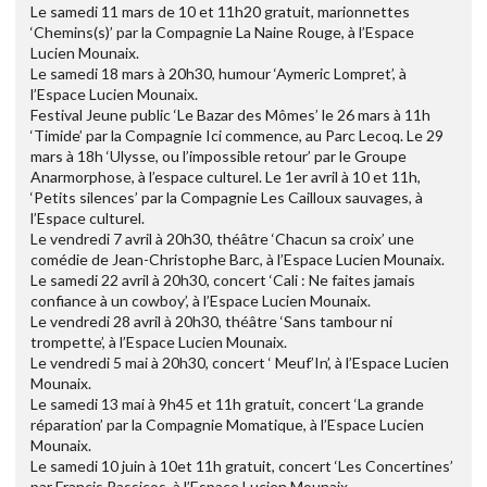
Le samedi 11 mars de 10 et 11h20 gratuit, marionnettes
‘Chemins(s)’ par la Compagnie La Naine Rouge, à l’Espace
Lucien Mounaix.
Le samedi 18 mars à 20h30, humour ‘Aymeric Lompret’, à
l’Espace Lucien Mounaix.
Festival Jeune public ‘Le Bazar des Mômes’ le 26 mars à 11h
‘Timide’ par la Compagnie Ici commence, au Parc Lecoq. Le 29
mars à 18h ‘Ulysse, ou l’impossible retour’ par le Groupe
Anarmorphose, à l’espace culturel. Le 1er avril à 10 et 11h,
‘Petits silences’ par la Compagnie Les Cailloux sauvages, à
l’Espace culturel.
Le vendredi 7 avril à 20h30, théâtre ‘Chacun sa croix’ une
comédie de Jean-Christophe Barc, à l’Espace Lucien Mounaix.
Le samedi 22 avril à 20h30, concert ‘Cali : Ne faites jamais
confiance à un cowboy’, à l’Espace Lucien Mounaix.
Le vendredi 28 avril à 20h30, théâtre ‘Sans tambour ni
trompette’, à l’Espace Lucien Mounaix.
Le vendredi 5 mai à 20h30, concert ‘ Meuf’In’, à l’Espace Lucien
Mounaix.
Le samedi 13 mai à 9h45 et 11h gratuit, concert ‘La grande
réparation’ par la Compagnie Momatique, à l’Espace Lucien
Mounaix.
Le samedi 10 juin à 10et 11h gratuit, concert ‘Les Concertines’
par Francis Passicos, à l’Espace Lucien Mounaix.