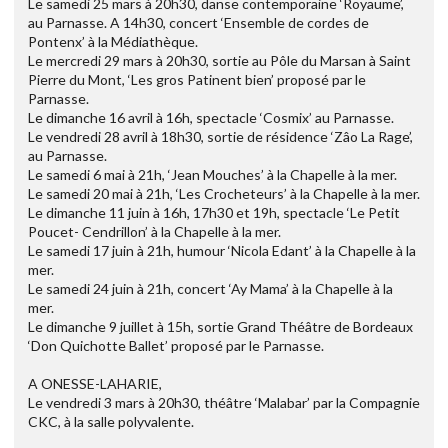
Le samedi 25 mars à 20h30, danse contemporaine ‘Royaume’,
au Parnasse. A 14h30, concert ‘Ensemble de cordes de
Pontenx’ à la Médiathèque.
Le mercredi 29 mars à 20h30, sortie au Pôle du Marsan à Saint
Pierre du Mont, ‘Les gros Patinent bien’ proposé par le
Parnasse.
Le dimanche 16 avril à 16h, spectacle ‘Cosmix’ au Parnasse.
Le vendredi 28 avril à 18h30, sortie de résidence ‘Zâo La Rage’,
au Parnasse.
Le samedi 6 mai à 21h, ‘Jean Mouches’ à la Chapelle à la mer.
Le samedi 20 mai à 21h, ‘Les Crocheteurs’ à la Chapelle à la mer.
Le dimanche 11 juin à 16h, 17h30 et 19h, spectacle ‘Le Petit
Poucet- Cendrillon’ à la Chapelle à la mer.
Le samedi 17 juin à 21h, humour ‘Nicola Edant’ à la Chapelle à la
mer.
Le samedi 24 juin à 21h, concert ‘Ay Mama’ à la Chapelle à la
mer.
Le dimanche 9 juillet à 15h, sortie Grand Théâtre de Bordeaux
‘Don Quichotte Ballet’ proposé par le Parnasse.
A ONESSE-LAHARIE,
Le vendredi 3 mars à 20h30, théâtre ‘Malabar’ par la Compagnie
CKC, à la salle polyvalente.