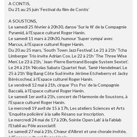
A CONTIS,
Du 21 au 25 juin ‘Festival du film de Contis’
A SOUSTONS,
Le samedi 25 février à 20h30, danse ‘Sur le fil’ de la Compagnie
Pyramid, à l’Espace culturel Roger Hanin.
Le samedi 11 mars à 20h30, humour ‘Super sympa’ avec
Marcus, à l’Espace culturel Roger Hanin.
Du 20 au 25 mars, ‘South Town Jazz Festival’. Le 21 à 21h ‘Tcha
Limberger Trio invite Adrian Cox. Le 22 à 21h ‘The Three Wise
Men’. Le 23 à 21h, ‘Jean-Pierre Bertrand Boogie System Sextet’.
Le 24 à 21h ‘Nicolas Sabato Quartet feat. Tamir Hendelman’. Le
25 à 21h ‘Big Bang Côte Sud invite Jérôme Etcheberry et Jacky
Bérécochea’, à l’Espace culturel Roger Hanin.
Le vendredi 12 mai à 21h, cirque ‘Pss Pss’ de la Compagnie
Baccalà, à l’Espace culturel Roger Hanin.
Le samedi 1er avril à 21h, concert de l’Harmonie de Soustons, à
l’Espace culturel Roger Hanin.
Le mercredi 19 avril de 15 à 17h, Les ateliers Sciences et Arts
‘Enquête policière’ à la salle Résano sur inscription.
Le mercredi 24 mai de 17 à 20h, Soirée Open Lab’ à la Fablab
l’Etabli au Pôle associatif.
Le samedi 27 mai à 21h, Chœur d’Albret et une chorale invitée,