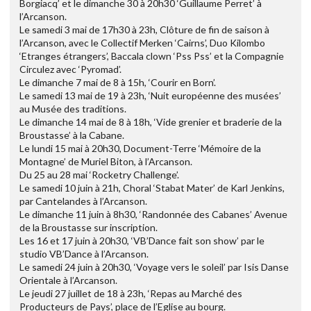
Borgiacq’ et le dimanche 30 à 20h30 ‘Guillaume Perret’ à
l’Arcanson.
Le samedi 3 mai de 17h30 à 23h, Clôture de fin de saison à
l’Arcanson, avec le Collectif Merken ‘Cairns’, Duo Kilombo
‘Etranges étrangers’, Baccala clown ‘Pss Pss’ et la Compagnie
Circulez avec ‘Pyromad’.
Le dimanche 7 mai de 8 à 15h, ‘Courir en Born’.
Le samedi 13 mai de 19 à 23h, ‘Nuit européenne des musées’
au Musée des traditions.
Le dimanche 14 mai de 8 à 18h, ‘Vide grenier et braderie de la
Broustasse’ à la Cabane.
Le lundi 15 mai à 20h30, Document-Terre ‘Mémoire de la
Montagne’ de Muriel Biton, à l’Arcanson.
Du 25 au 28 mai ‘Rocketry Challenge’.
Le samedi 10 juin à 21h, Choral ‘Stabat Mater’ de Karl Jenkins,
par Cantelandes à l’Arcanson.
Le dimanche 11 juin à 8h30, ‘Randonnée des Cabanes’ Avenue
de la Broustasse sur inscription.
Les 16 et 17 juin à 20h30, ‘VB’Dance fait son show’ par le
studio VB’Dance à l’Arcanson.
Le samedi 24 juin à 20h30, ‘Voyage vers le soleil’ par Isis Danse
Orientale à l’Arcanson.
Le jeudi 27 juillet de 18 à 23h, ‘Repas au Marché des
Producteurs de Pays’, place de l’Eglise au bourg.