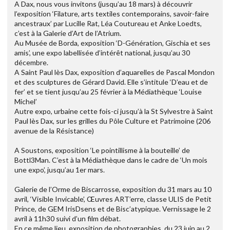
A Dax, nous vous invitons (jusqu’au 18 mars) à découvrir
l’exposition ‘Filature, arts textiles contemporains, savoir-faire
ancestraux’ par Lucille Rat, Léa Coutureau et Anke Loedts,
c’est à la Galerie d’Art de l’Atrium.
Au Musée de Borda, exposition ‘D-Génération, Gischia et ses
amis’, une expo labellisée d’intérêt national, jusqu’au 30
décembre.
A Saint Paul lès Dax, exposition d’aquarelles de Pascal Mondon
et des sculptures de Gérard David. Elle s’intitule ‘D’eau et de
fer’ et se tient jusqu’au 25 février à la Médiathèque ‘Louise
Michel’
Autre expo, urbaine cette fois-ci jusqu’à la St Sylvestre à Saint
Paul lès Dax, sur les grilles du Pôle Culture et Patrimoine (206
avenue de la Résistance)
A Soustons, exposition ‘Le pointillisme à la bouteille’ de
Bottl3Man. C’est à la Médiathèque dans le cadre de ‘Un mois
une expo’, jusqu’au 1er mars.
Galerie de l’Orme de Biscarrosse, exposition du 31 mars au 10
avril, ‘Visible Invicable’, Œuvres ART’erre, classe ULIS de Petit
Prince, de GEM IrisDsens et de Bisc’atypique. Vernissage le 2
avril à 11h30 suivi d’un film débat.
En ce même lieu, exposition de photographies, du 23 juin au 2