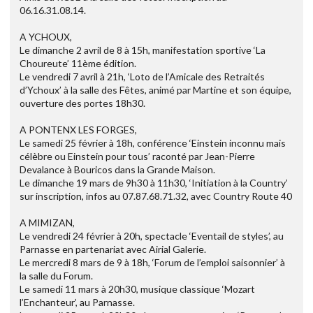
06.16.31.08.14.
A YCHOUX,
Le dimanche 2 avril de 8 à 15h, manifestation sportive ‘La
Choureute’ 11ème édition.
Le vendredi 7 avril à 21h, ‘Loto de l’Amicale des Retraités
d’Ychoux’ à la salle des Fêtes, animé par Martine et son équipe,
ouverture des portes 18h30.
A PONTENX LES FORGES,
Le samedi 25 février à 18h, conférence ‘Einstein inconnu mais
célèbre ou Einstein pour tous’ raconté par Jean-Pierre
Devalance à Bouricos dans la Grande Maison.
Le dimanche 19 mars de 9h30 à 11h30, ‘Initiation à la Country’
sur inscription, infos au 07.87.68.71.32, avec Country Route 40
A MIMIZAN,
Le vendredi 24 février à 20h, spectacle ‘Eventail de styles’, au
Parnasse en partenariat avec Airial Galerie.
Le mercredi 8 mars de 9 à 18h, ‘Forum de l’emploi saisonnier’ à
la salle du Forum.
Le samedi 11 mars à 20h30, musique classique ‘Mozart
l’Enchanteur’, au Parnasse.