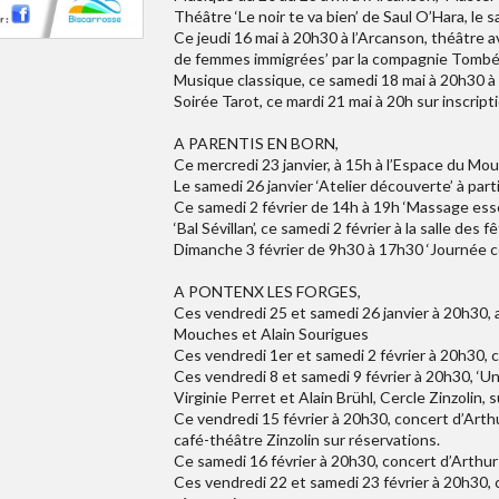
Théâtre ‘Le noir te va bien’ de Saul O’Hara, le
Ce jeudi 16 mai à 20h30 à l’Arcanson, théâtre av
de femmes immigrées’ par la compagnie Tombés
Musique classique, ce samedi 18 mai à 20h30 à
Soirée Tarot, ce mardi 21 mai à 20h sur inscript
A PARENTIS EN BORN,
Ce mercredi 23 janvier, à 15h à l’Espace du Mou
Le samedi 26 janvier ‘Atelier découverte’ à par
Ce samedi 2 février de 14h à 19h ‘Massage esse
‘Bal Sévillan’, ce samedi 2 février à la salle des
Dimanche 3 février de 9h30 à 17h30 ‘Journée con
A PONTENX LES FORGES,
Ces vendredi 25 et samedi 26 janvier à 20h30, a
Mouches et Alain Sourigues
Ces vendredi 1er et samedi 2 février à 20h30, co
Ces vendredi 8 et samedi 9 février à 20h30, ‘Un
Virginie Perret et Alain Brühl, Cercle Zinzolin, 
Ce vendredi 15 février à 20h30, concert d’Arthu
café-théâtre Zinzolin sur réservations.
Ce samedi 16 février à 20h30, concert d’Arthur d
Ces vendredi 22 et samedi 23 février à 20h30, c