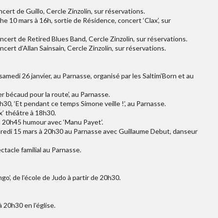
ert de Guillo, Cercle Zinzolin, sur réservations.
e 10 mars à 16h, sortie de Résidence, concert ‘Clax’, sur
cert de Retired Blues Band, Cercle Zinzolin, sur réservations.
ert d’Allan Sainsain, Cercle Zinzolin, sur réservations.
amedi 26 janvier, au Parnasse, organisé par les Saltim’Born et au
r bécaud pour la route’, au Parnasse.
30, ‘Et pendant ce temps Simone veille !’, au Parnasse.
x’ théâtre à 18h30.
 à 20h45 humour avec ‘Manu Payet’.
endredi 15 mars à 20h30 au Parnasse avec Guillaume Debut, danseur
ctacle familial au Parnasse.
ngo’, de l’école de Judo à partir de 20h30.
à 20h30 en l’église.