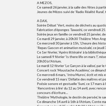
A MEZOS,
Ce samedi 26 janvier, à la salle des fêtes à par
Jeunes de Mézos suivi de ‘Radio Réalité Rural’,
A DAX,
Soirée Débat ‘Vert, moins de déchets au quotidi
Fabrication d’éponges Tawashi, ce vendredi 25 
Soirée jeux en famille ce vendredi 25 janvier, d
Ce mardi 29 janvier, à 20h30 Théâtre ‘Mon Ange’
Ce mercredi 30 janvier à 15h, ‘L’heure des histoi
‘Repas Gascon et animation musicale’, ce jeudi 
Ce 1er février, ‘Apéro littéraire’ à la bibliothèqu
Le samedi 9 février ‘Is there life on mars ?’, m
20h30 à l’Atrium.
Le mardi 12 février ‘Le Garçon à la valise’, par 
Concert rock ‘Moustache Académy’, ce dimanche 
Ce mercredi 6 mars, ‘Intra Muros’, écrit et mis 
Ce vendredi 15 mars ‘Défaite des maîtres et po
Poésie sonore et gestuelle ‘Sum’, ce 17 mars à 
‘Rencontres à lire’ du 12 au 14 avril, avec renco
concours d’écriture…
Théâtre ‘Mythologie, le destin de persée’, le sam
Ce dimanche 14 avril à 16h à l’Atrium, Conte ma