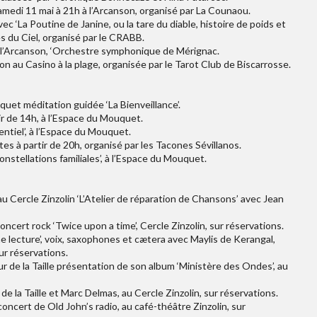
 samedi 11 mai à 21h à l’Arcanson, organisé par La Counaou.
ec ‘La Poutine de Janine, ou la tare du diable, histoire de poids et
 du Ciel, organisé par le CRABB.
 l’Arcanson, ‘Orchestre symphonique de Mérignac.
ion au Casino à la plage, organisée par le Tarot Club de Biscarrosse.
quet méditation guidée ‘La Bienveillance’.
tir de 14h, à l’Espace du Mouquet.
ntiel’, à l’Espace du Mouquet.
 fêtes à partir de 20h, organisé par les Tacones Sévillanos.
stellations familiales’, à l’Espace du Mouquet.
u Cercle Zinzolin ‘L’Atelier de réparation de Chansons’ avec Jean
ncert rock ‘Twice upon a time’, Cercle Zinzolin, sur réservations.
e lecture’, voix, saxophones et cætera avec Maylis de Kerangal,
sur réservations.
r de la Taille présentation de son album ‘Ministère des Ondes’, au
e la Taille et Marc Delmas, au Cercle Zinzolin, sur réservations.
oncert de Old John’s radio, au café-théâtre Zinzolin, sur