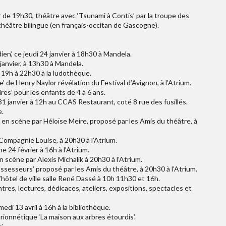
tir de 19h30, théâtre avec ‘Tsunami à Contis’ par la troupe des
 théâtre bilingue (en français-occitan de Gascogne).
en’, ce jeudi 24 janvier à 18h30 à Mandela.
janvier, à 13h30 à Mandela.
e 19h à 22h30 à la ludothèque.
 de Henry Naylor révélation du Festival d’Avignon, à l’Atrium.
res’ pour les enfants de 4 à 6 ans.
31 janvier à 12h au CCAS Restaurant, coté 8 rue des fusillés.
e.
ise en scène par Héloïse Meire, proposé par les Amis du théâtre, à
le Compagnie Louise, à 20h30 à l’Atrium.
24 février à 16h à l’Atrium.
en scène par Alexis Michalik à 20h30 à l’Atrium.
ssesseurs’ proposé par les Amis du théâtre, à 20h30 à l’Atrium.
l’hôtel de ville salle René Dassé à 10h 11h30 et 16h.
ntres, lectures, dédicaces, ateliers, expositions, spectacles et
edi 13 avril à 16h à la bibliothèque.
rionnétique ‘La maison aux arbres étourdis’.