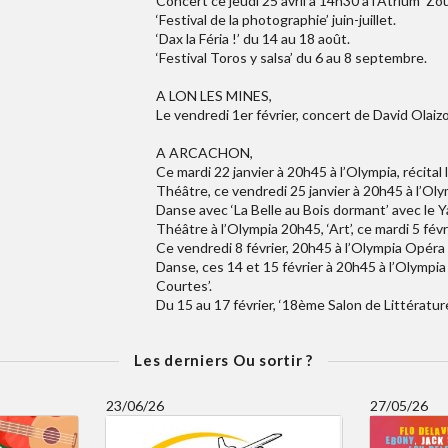
Concert ce jeudi 25 avril à 14h30 à l’Atrium ‘Zou
‘Festival de la photographie’ juin-juillet.
‘Dax la Féria !’ du 14 au 18 août.
‘Festival Toros y salsa’ du 6 au 8 septembre.
A LON LES MINES,
Le vendredi 1er février, concert de David Olaizol
A ARCACHON,
Ce mardi 22 janvier à 20h45 à l’Olympia, récital
Théâtre, ce vendredi 25 janvier à 20h45 à l’Olym
Danse avec ‘La Belle au Bois dormant’ avec le Ya
Théâtre à l’Olympia 20h45, ‘Art’, ce mardi 5 févr
Ce vendredi 8 février, 20h45 à l’Olympia Opéra
Danse, ces 14 et 15 février à 20h45 à l’Olymp
Courtes’.
Du 15 au 17 février, ‘18ème Salon de Littératur
Les derniers Ou sortir ?
23/06/26
27/05/26