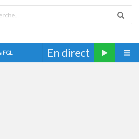
Biscarrosse 98.3 Plages océanes 91.1 Mimizan 93.7 Ste-Eulalie
94.7 Grand Dax 91.9 Soustons 90.1 Mt-de-Marsan
En direct
s FGL