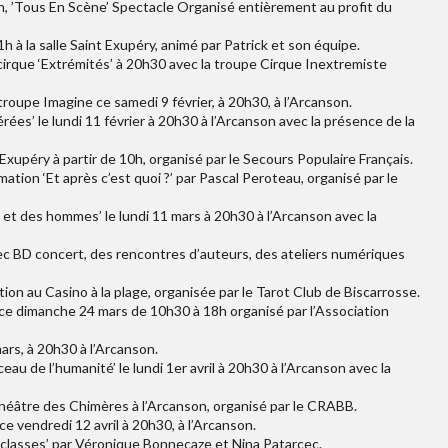
n, ’Tous En Scène’ Spectacle Organisé entièrement au profit du
1h à la salle Saint Exupéry, animé par Patrick et son équipe.
 cirque ‘Extrémités’ à 20h30 avec la troupe Cirque Inextremiste
roupe Imagine ce samedi 9 février, à 20h30, à l’Arcanson.
es’ le lundi 11 février à 20h30 à l’Arcanson avec la présence de la
t Exupéry à partir de 10h, organisé par le Secours Populaire Français.
ation ‘Et après c’est quoi ?’ par Pascal Peroteau, organisé par le
t des hommes’ le lundi 11 mars à 20h30 à l’Arcanson avec la
avec BD concert, des rencontres d’auteurs, des ateliers numériques
tion au Casino à la plage, organisée par le Tarot Club de Biscarrosse.
’ ce dimanche 24 mars de 10h30 à 18h organisé par l’Association
ars, à 20h30 à l’Arcanson.
u de l’humanité’ le lundi 1er avril à 20h30 à l’Arcanson avec la
 théâtre des Chimères à l’Arcanson, organisé par le CRABB.
ce vendredi 12 avril à 20h30, à l’Arcanson.
r classes’ par Véronique Bonnecaze et Nina Patarcec.