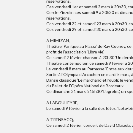
réservations.
Ces vendredi 1er et samedi 2 mars à 20h30, conc
Cercle Zinzolin ces samedi 9 à 20h30 et dimanch
réservations.
Ces vendredi 22 et samedi 23 mars à 20h30, con
Ces vendredi 29 et samedi 30 mars à 20h30, conc
A MIMIZAN,
Théâtre ‘Panique au Plazza’ de Ray Cooney, ce s
profit de l’association ‘Libre vie’.
Ce samedi 2 février chanson à 20h30 ‘Un dernie
Théâtre contemporain ce samedi 9 février à 20h
Le vendredi 8 mars au Parnasse ‘Entre eux deu
Sortie à l’Olympia d’Arcachon ce mardi 5 mars,
Danse classique ‘Le marchand et l’oubli’, le v
du Ballet de l’Opéra National de Bordeaux.
Ce dimanche 31 mars à 15h30 ‘L’ogrelet’, un spe
A LABOUHEYRE,
Le samedi 9 février à la salle des fêtes, ‘Loto-bi
A TRENSACQ,
Ce samedi 2 février, concert de David Olaizola, 