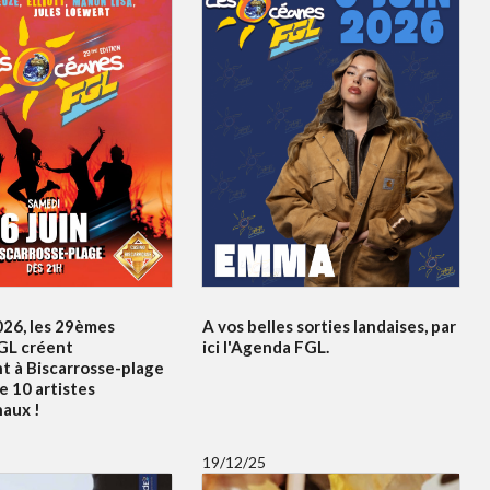
026, les 29èmes
A vos belles sorties landaises, par
GL créent
ici l'Agenda FGL.
t à Biscarrosse-plage
e 10 artistes
naux !
19/12/25