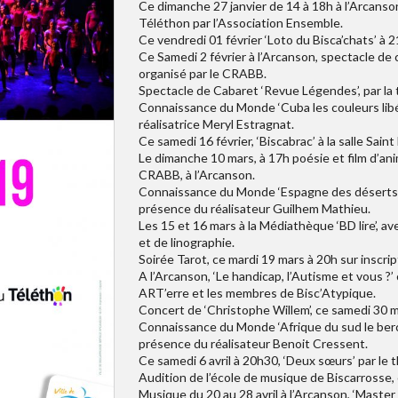
Ce dimanche 27 janvier de 14 à 18h à l’Arcanso
Téléthon par l’Association Ensemble.
Ce vendredi 01 février ‘Loto du Bisca’chats’ à 2
Ce Samedi 2 février à l’Arcanson, spectacle de
organisé par le CRABB.
Spectacle de Cabaret ‘Revue Légendes’, par la t
Connaissance du Monde ‘Cuba les couleurs libéré
réalisatrice Meryl Estragnat.
Ce samedi 16 février, ‘Biscabrac’ à la salle Sain
Le dimanche 10 mars, à 17h poésie et film d’anim
CRABB, à l’Arcanson.
Connaissance du Monde ‘Espagne des déserts e
présence du réalisateur Guilhem Mathieu.
Les 15 et 16 mars à la Médiathèque ‘BD lire’, 
et de linographie.
Soirée Tarot, ce mardi 19 mars à 20h sur inscrip
A l’Arcanson, ‘Le handicap, l’Autisme et vous ?
ART’erre et les membres de Bisc’Atypique.
Concert de ‘Christophe Willem’, ce samedi 30 m
Connaissance du Monde ‘Afrique du sud le bercea
présence du réalisateur Benoit Cressent.
Ce samedi 6 avril à 20h30, ‘Deux sœurs’ par le
Audition de l’école de musique de Biscarrosse, 
Musique du 20 au 28 avril à l’Arcanson, ‘Maste