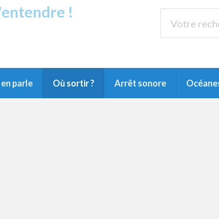
s'entendre !
rands Lacs
89.3 
du Littoral landais, du Marensin, du Pays
en parle
Où sortir ?
Arrêt sonore
Océane