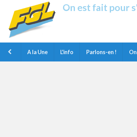
On est fait pour 
Fréquence G
1ère Radio FM du Nord des Landes, 
Montois et du Grand Dax
A la Une
L'info
Parlons-en !
On 