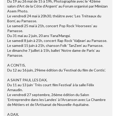
Du 19 au 26 mai de 15 à 19h, Photographie avec le ‘42ème
salon d’Art de la Côte d’Argent’ au Forum organisé par Mimizan
Asem Photo.
Le vendredi 24 mai à 20h30, théâtre avec ‘Les Tréteaux du
Born’, au Parnasse.
Le samedi 25 mai à 21h, concert Pop Rock ‘Hoorsees’ au
Parnasse.
Du 31 mai au 2 juin, 20 ans ‘Fana’Manga’.
Le samedi 8 juin à 21h, concert Rap Rock ‘Valjean’ au Parnasse.
Le samedi 15 juin à 21h, chanson Folk ‘TanZem’ au Parnasse.
Le dimanche 7 juillet à 15h, ballet ‘Notre dame de Paris’ au
Parnasse.
A CONTIS,
Du 12 au 16 juin, 29ème édition du ‘Festival du film de Contis’.
A SAINT PAUL LES DAX,
Du 11 au 13 juin ‘Très court film Festival’ à la salle Félix
Arnaudin.
Le vendredi 27 septembre, 26ème édition du Salon
‘Entreprendre dans les Landes’ à l’Arcanson avec La Chambre
de Métiers et de l’Artisanat de Nouvelle-Aquitaine.
A DAX,