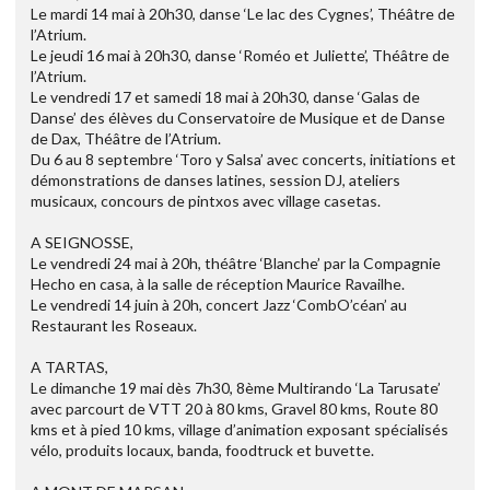
Le mardi 14 mai à 20h30, danse ‘Le lac des Cygnes’, Théâtre de
l’Atrium.
Le jeudi 16 mai à 20h30, danse ‘Roméo et Juliette’, Théâtre de
l’Atrium.
Le vendredi 17 et samedi 18 mai à 20h30, danse ‘Galas de
Danse’ des élèves du Conservatoire de Musique et de Danse
de Dax, Théâtre de l’Atrium.
Du 6 au 8 septembre ‘Toro y Salsa’ avec concerts, initiations et
démonstrations de danses latines, session DJ, ateliers
musicaux, concours de pintxos avec village casetas.
A SEIGNOSSE,
Le vendredi 24 mai à 20h, théâtre ‘Blanche’ par la Compagnie
Hecho en casa, à la salle de réception Maurice Ravailhe.
Le vendredi 14 juin à 20h, concert Jazz ‘CombO’céan’ au
Restaurant les Roseaux.
A TARTAS,
Le dimanche 19 mai dès 7h30, 8ème Multirando ‘La Tarusate’
avec parcourt de VTT 20 à 80 kms, Gravel 80 kms, Route 80
kms et à pied 10 kms, village d’animation exposant spécialisés
vélo, produits locaux, banda, foodtruck et buvette.