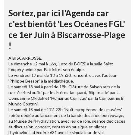
Sortez, par ici l'Agenda car
c'est bientôt 'Les Océanes FGL'
ce 1er Juin à Biscarrosse-Plage
!
A BISCARROSSE,
Le dimanche 12 mai à 16h, ‘Loto du BOES’ à la salle Saint
Exupéry animé par Patrick et son équipe.
Le vendredi 17 mai de 18 à 19h30, rencontre avec l’auteur
‘Philippe Besson’ à la médiathèque.
Le samedi 18 mai à parti de 19h, Clôture de Saison arts de la
rue ‘Ze Bestoufle’ par les Frères Jacquard, ‘Slip Inside’ par la
Compagnie Okidok et ‘Humanus Comicus’ par la Compagnie El
Mundo Costrini.
Le samedi 18 mai de 17 à 22h, ‘Nuit européenne des musées’
soirée dédiée au lancement de la bande dessinée bon voyage,
au Musée de l’Hydraviation, avec jeu de rôle, séance dédicaces
et discussion, concert, contes en musique et pilotez
l’hydravion Latécoère 631 avec le simulateur de vol.