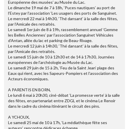
Européenne des musées’ au Musée du Lac.
Le dimanche 19 mai de 7 à 18h, ‘Puces nautiques’ au port de
l’Estey par l’association ‘Les usagers des ports de Sanguinet.
Le mercredi 22 mai à 14h30, ‘Thé dansant’ à la salle des fêtes,
par l’Amicale des retraités.
Le samedi 1er juin de 8 à 19h, rassemblement annuel ‘Gemme
les Belles Anciennes’ par l’association Sanguinet Véhicules
d’Antan, allée du lac et parking de Beau-Rivage.
Le mercredi 12 juin à 14h30, ‘Thé dansant’ à la salle des fêtes,
par l’Amicale des retraités.
Le samedi 15 juin de 10 à 12h30 et de 14 à 17h30, Journées
européennes de l’archéologie au Musée du Lac.
Le samedi 29 juin de 15 à 2h, ‘Feu de la Saint Jean’ plage des
Eaux qui rient, avec les Sapeurs-Pompiers et l’association des
Acteurs économiques.
A PARENTIS EN BORN,
Le lundi 6 mai à 20h30, ciné-débat ‘La promesse verte’ à la salle
des fêtes, en partenariat entre ZDGL et le cinéma Le Renoir
dans le cadre du cinéma itinérant le circuit des pins.
A YCHOUX,
Le samedi 25 mai de 10 à 17h, ‘La médiathèque fête ses
auteurs’, rencontre dédicaces échange