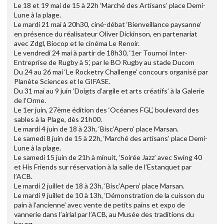
Le 18 et 19 mai de 15 à 22h ‘Marché des Artisans’ place Demi-
Lune à la plage.
Le mardi 21 mai à 20h30, ciné-débat ‘Bienveillance paysanne’
en présence du réalisateur Oliver Dickinson, en partenariat
avec Zdgl, Biocop et le cinéma Le Renoir.
Le vendredi 24 mai à partir de 18h30, ‘1er Tournoi Inter-
Entreprise de Rugby à 5’, par le BO Rugby au stade Ducom
Du 24 au 26 mai ‘Le Rocketry Challenge’ concours organisé par
Planète Sciences et le GIFASE.
Du 31 mai au 9 juin ‘Doigts d’argile et arts créatifs’ à la Galerie
de l’Orme.
Le 1er juin, 27ème édition des ‘Océanes FGL’, boulevard des
sables à la Plage, dès 21h00.
Le mardi 4 juin de 18 à 23h, ‘Bisc’Apero’ place Marsan.
Le samedi 8 juin de 15 à 22h, ‘Marché des artisans’ place Demi-
Lune à la plage.
Le samedi 15 juin de 21h à minuit, ‘Soirée Jazz’ avec Swing 40
et His Friends sur réservation à la salle de l’Estanquet par
l’ACB.
Le mardi 2 juillet de 18 à 23h, ‘Bisc’Apero’ place Marsan.
Le mardi 9 juillet de 10 à 13h, ‘Démonstration de la cuisson du
pain à l’ancienne’ avec vente de petits pains et expo de
vannerie dans l’airial par l’ACB, au Musée des traditions du
bourg.