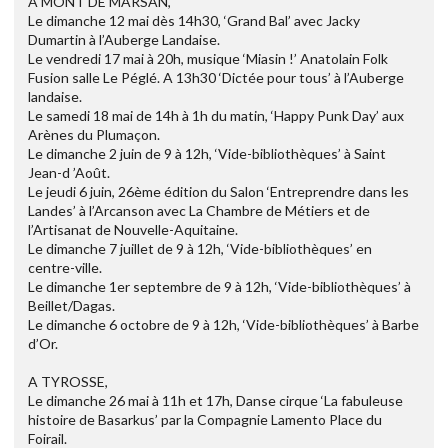
A MONT DE MARSAN,
Le dimanche 12 mai dès 14h30, ‘Grand Bal’ avec Jacky
Dumartin à l’Auberge Landaise.
Le vendredi 17 mai à 20h, musique ‘Miasin !’ Anatolain Folk
Fusion salle Le Péglé. A 13h30 ‘Dictée pour tous’ à l’Auberge
landaise.
Le samedi 18 mai de 14h à 1h du matin, ‘Happy Punk Day’ aux
Arènes du Plumaçon.
Le dimanche 2 juin de 9 à 12h, ‘Vide-bibliothèques’ à Saint
Jean-d ’Août.
Le jeudi 6 juin, 26ème édition du Salon ‘Entreprendre dans les
Landes’ à l’Arcanson avec La Chambre de Métiers et de
l’Artisanat de Nouvelle-Aquitaine.
Le dimanche 7 juillet de 9 à 12h, ‘Vide-bibliothèques’ en
centre-ville.
Le dimanche 1er septembre de 9 à 12h, ‘Vide-bibliothèques’ à
Beillet/Dagas.
Le dimanche 6 octobre de 9 à 12h, ‘Vide-bibliothèques’ à Barbe
d’Or.
A TYROSSE,
Le dimanche 26 mai à 11h et 17h, Danse cirque ‘La fabuleuse
histoire de Basarkus’ par la Compagnie Lamento Place du
Foirail.