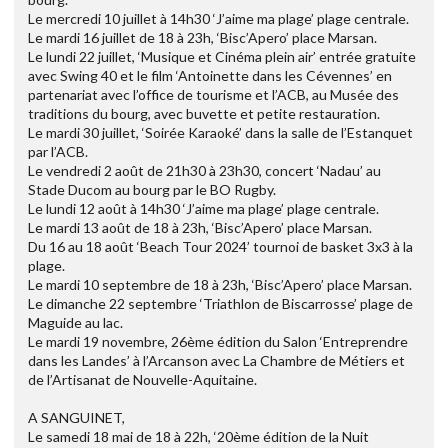
Le mercredi 10 juillet à 14h30 ‘J’aime ma plage’ plage centrale.
Le mardi 16 juillet de 18 à 23h, ‘Bisc’Apero’ place Marsan.
Le lundi 22 juillet, ‘Musique et Cinéma plein air’ entrée gratuite
avec Swing 40 et le film ‘Antoinette dans les Cévennes’ en
partenariat avec l’office de tourisme et l’ACB, au Musée des
traditions du bourg, avec buvette et petite restauration.
Le mardi 30 juillet, ‘Soirée Karaoké’ dans la salle de l’Estanquet
par l’ACB.
Le vendredi 2 août de 21h30 à 23h30, concert ‘Nadau’ au
Stade Ducom au bourg par le BO Rugby.
Le lundi 12 août à 14h30 ‘J’aime ma plage’ plage centrale.
Le mardi 13 août de 18 à 23h, ‘Bisc’Apero’ place Marsan.
Du 16 au 18 août ‘Beach Tour 2024’ tournoi de basket 3x3 à la
plage.
Le mardi 10 septembre de 18 à 23h, ‘Bisc’Apero’ place Marsan.
Le dimanche 22 septembre ‘Triathlon de Biscarrosse’ plage de
Maguide au lac.
Le mardi 19 novembre, 26ème édition du Salon ‘Entreprendre
dans les Landes’ à l’Arcanson avec La Chambre de Métiers et
de l’Artisanat de Nouvelle-Aquitaine.
A SANGUINET,
Le samedi 18 mai de 18 à 22h, ‘20ème édition de la Nuit