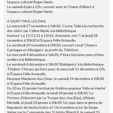
l’espace culturel Roger Hanin.
Le samedi 6 juin à 21h, concert avec le Chœur d’Albert à
l’espace culturel Roger Hanin.
A SAINT PAUL LES DAX,
Le mercredi 27 novembre à 16h30, ‘Conte Teiki à la recherche
des siens’ par Céline Ripoll, à la bibliothèque.
Humour ‘Le 11/11/11 à 11h11, étonnant, non ?’, le jeudi 28
novembre à 20h30 à l’Espace Félix Arnaudin.
Le vendredi 29 novembre à 20h30, concert vocal ‘Chœurs
Cantagas et d’Arrigans’ au profit du Téléthon.
Le mercredi 4 décembre à 16h30, P’tites histoires pour p’tites
oreilles à la Bibliothèque.
Le vendredi 6 décembre à 18h30 ‘Blablapéro’ à la bibliothèque.
Théâtre ‘Choses qui font peur’, le mercredi 11 décembre à 15h,
à l’Espace Félix Arnaudin.
Musique Marianne Aya Omac, le samedi 14 décembre à 20h30,
à l’Espace Félix Arnaudin.
Du 20 au 25 janvier Festival de théâtre amateur ‘Félix en Herbe’
à l’Espace Félix Arnaudin, le lundi 20 janvier à 20h30, ‘Le
Porteur d’Histoire’ par La Troupe des cinq (Dax), d'Alexis
Michalik, le jeudi 23 janvier à 20h30 ‘Un type dans le genre de
Napoléon’, de Sacha Guitry et ‘Un troisième acte’ de Serge
Veber par la Compagnie des 3 Unités (Biarritz), le samedi 25