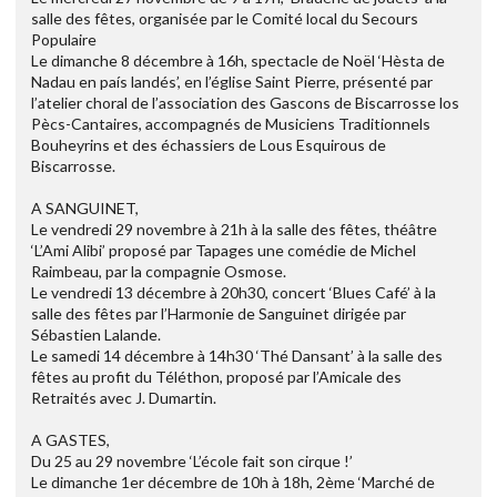
salle des fêtes, organisée par le Comité local du Secours
Populaire
Le dimanche 8 décembre à 16h, spectacle de Noël ‘Hèsta de
Nadau en país landés’, en l’église Saint Pierre, présenté par
l’atelier choral de l’association des Gascons de Biscarrosse los
Pècs-Cantaires, accompagnés de Musiciens Traditionnels
Bouheyrins et des échassiers de Lous Esquirous de
Biscarrosse.
A SANGUINET,
Le vendredi 29 novembre à 21h à la salle des fêtes, théâtre
‘L’Ami Alibi’ proposé par Tapages une comédie de Michel
Raimbeau, par la compagnie Osmose.
Le vendredi 13 décembre à 20h30, concert ‘Blues Café’ à la
salle des fêtes par l’Harmonie de Sanguinet dirigée par
Sébastien Lalande.
Le samedi 14 décembre à 14h30 ‘Thé Dansant’ à la salle des
fêtes au profit du Téléthon, proposé par l’Amicale des
Retraités avec J. Dumartin.
A GASTES,
Du 25 au 29 novembre ‘L’école fait son cirque !’
Le dimanche 1er décembre de 10h à 18h, 2ème ‘Marché de