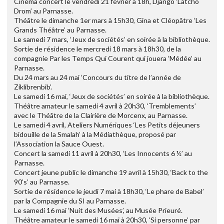
Cinéma concert le vendredi 21 février à 18h, Django ‘Latcho
Drom’ au Parnasse.
Théâtre le dimanche 1er mars à 15h30, Gina et Cléopâtre ‘Les
Grands Théâtre’ au Parnasse.
Le samedi 7 mars, ‘Jeux de sociétés’ en soirée à la bibliothèque.
Sortie de résidence le mercredi 18 mars à 18h30, de la
compagnie Par les Temps Qui Courent qui jouera ‘Médée’ au
Parnasse.
Du 24 mars au 24 mai ‘Concours du titre de l’année de
Ziklibrenbib’.
Le samedi 16 mai, ‘Jeux de sociétés’ en soirée à la bibliothèque.
Théâtre amateur le samedi 4 avril à 20h30, ‘Tremblements’
avec le Théâtre de la Clairière de Morcenx, au Parnasse.
Le samedi 4 avril, Ateliers Numériques ‘Les Petits déjeuners
bidouille de la Smalah’ à la Médiathèque, proposé par
l’Association la Sauce Ouest.
Concert la samedi 11 avril à 20h30, ‘Les Innocents 6 ½’ au
Parnasse.
Concert jeune public le dimanche 19 avril à 15h30, ‘Back to the
90’s’ au Parnasse.
Sortie de résidence le jeudi 7 mai à 18h30, ‘Le phare de Babel’
par la Compagnie du SI au Parnasse.
Le samedi 16 mai ‘Nuit des Musées’, au Musée Prieuré.
Théâtre amateur le samedi 16 mai à 20h30, ‘Si personne’ par