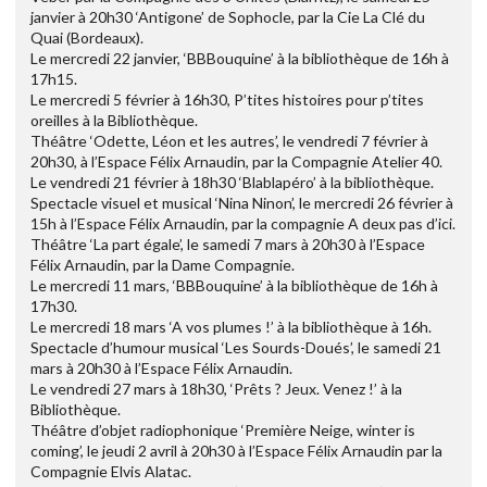
janvier à 20h30 ‘Antigone’ de Sophocle, par la Cie La Clé du
Quai (Bordeaux).
Le mercredi 22 janvier, ‘BBBouquine’ à la bibliothèque de 16h à
17h15.
Le mercredi 5 février à 16h30, P’tites histoires pour p’tites
oreilles à la Bibliothèque.
Théâtre ‘Odette, Léon et les autres’, le vendredi 7 février à
20h30, à l’Espace Félix Arnaudin, par la Compagnie Atelier 40.
Le vendredi 21 février à 18h30 ‘Blablapéro’ à la bibliothèque.
Spectacle visuel et musical ‘Nina Ninon’, le mercredi 26 février à
15h à l’Espace Félix Arnaudin, par la compagnie A deux pas d’ici.
Théâtre ‘La part égale’, le samedi 7 mars à 20h30 à l’Espace
Félix Arnaudin, par la Dame Compagnie.
Le mercredi 11 mars, ‘BBBouquine’ à la bibliothèque de 16h à
17h30.
Le mercredi 18 mars ‘A vos plumes !’ à la bibliothèque à 16h.
Spectacle d’humour musical ‘Les Sourds-Doués’, le samedi 21
mars à 20h30 à l’Espace Félix Arnaudin.
Le vendredi 27 mars à 18h30, ‘Prêts ? Jeux. Venez !’ à la
Bibliothèque.
Théâtre d’objet radiophonique ‘Première Neige, winter is
coming’, le jeudi 2 avril à 20h30 à l’Espace Félix Arnaudin par la
Compagnie Elvis Alatac.