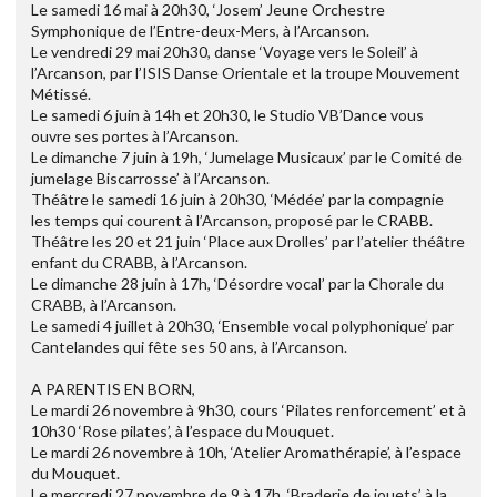
Le samedi 16 mai à 20h30, ‘Josem’ Jeune Orchestre
Symphonique de l’Entre-deux-Mers, à l’Arcanson.
Le vendredi 29 mai 20h30, danse ‘Voyage vers le Soleil’ à
l’Arcanson, par l’ISIS Danse Orientale et la troupe Mouvement
Métissé.
Le samedi 6 juin à 14h et 20h30, le Studio VB’Dance vous
ouvre ses portes à l’Arcanson.
Le dimanche 7 juin à 19h, ‘Jumelage Musicaux’ par le Comité de
jumelage Biscarrosse’ à l’Arcanson.
Théâtre le samedi 16 juin à 20h30, ‘Médée’ par la compagnie
les temps qui courent à l’Arcanson, proposé par le CRABB.
Théâtre les 20 et 21 juin ‘Place aux Drolles’ par l’atelier théâtre
enfant du CRABB, à l’Arcanson.
Le dimanche 28 juin à 17h, ‘Désordre vocal’ par la Chorale du
CRABB, à l’Arcanson.
Le samedi 4 juillet à 20h30, ‘Ensemble vocal polyphonique’ par
Cantelandes qui fête ses 50 ans, à l’Arcanson.
A PARENTIS EN BORN,
Le mardi 26 novembre à 9h30, cours ‘Pilates renforcement’ et à
10h30 ‘Rose pilates’, à l’espace du Mouquet.
Le mardi 26 novembre à 10h, ‘Atelier Aromathérapie’, à l’espace
du Mouquet.
Le mercredi 27 novembre de 9 à 17h, ‘Braderie de jouets’ à la