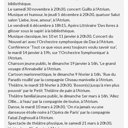
bibliothèque.
Le samedi 30 novembre à 20h30, concert Guillo à l’Atrium.
Musique et humour, le jeudi 5 décembre à 20h30, quatuor Salut
salon ‘Liebe, love, amour’, à l’Atrium.
Le vendredi 6 décembre à 18h15, Apéro Littéraire ‘Des livres à
glisser sous le sapin’ à la bibliothèque.
Musique classique, les 10 et 11 janvier à 20h30, Concert du
‘Nouvel an’ avec l’Orchestre symphonique de Dax à l’Atrium.
Conférence ‘Tout ce que vous avez toujours voulu savoir sur’,
le mardi 14 janvier à 19h, sur ‘l’Orchestre Symphonique’ à
l’Atrium.
Chanson jeune public, le dimanche 19 janvier à 16h, ‘Le grand
voyage d’Annabelle’ à l’Atrium.
Cartoon marionnettique, le dimanche 9 février à 16h, ‘Rue du
Paradis rouillé’ par la compagnie Oiseau manivelle à l’Atrium.
Théâtre, le mardi 18 février à 20h30, ‘Boxon(s) jusqu’à n’en plus
pouvoir’ par le Petit Théâtre de pain à l’Atrium.
Théâtre familial jeune public, le dimanche 1er mars à 16h, ‘Allez
Ollie… à l’eau’ par la compagnie de louise, à l’Atrium.
Danse, le mardi 10 mars à 20h30, ‘On n’a jamais vu une
danseuse étoile noire à l’Opéra de Paris’ par la compagnie
Faizal Zeghoudi à l’Atrium.
Spectacle de théâtre physique, le samedi 21 mars à 20h30,