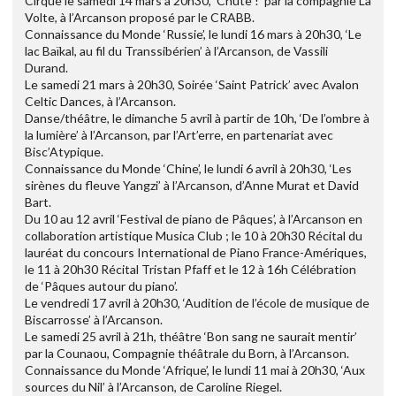
Cirque le samedi 14 mars à 20h30, ‘Chute !’ par la compagnie La
Volte, à l’Arcanson proposé par le CRABB.
Connaissance du Monde ‘Russie’, le lundi 16 mars à 20h30, ‘Le
lac Baïkal, au fil du Transsibérien’ à l’Arcanson, de Vassili
Durand.
Le samedi 21 mars à 20h30, Soirée ‘Saint Patrick’ avec Avalon
Celtic Dances, à l’Arcanson.
Danse/théâtre, le dimanche 5 avril à partir de 10h, ‘De l’ombre à
la lumière’ à l’Arcanson, par l’Art’erre, en partenariat avec
Bisc’Atypique.
Connaissance du Monde ‘Chine’, le lundi 6 avril à 20h30, ‘Les
sirènes du fleuve Yangzi’ à l’Arcanson, d’Anne Murat et David
Bart.
Du 10 au 12 avril ‘Festival de piano de Pâques’, à l’Arcanson en
collaboration artistique Musica Club ; le 10 à 20h30 Récital du
lauréat du concours International de Piano France-Amériques,
le 11 à 20h30 Récital Tristan Pfaff et le 12 à 16h Célébration
de ‘Pâques autour du piano’.
Le vendredi 17 avril à 20h30, ‘Audition de l’école de musique de
Biscarrosse’ à l’Arcanson.
Le samedi 25 avril à 21h, théâtre ‘Bon sang ne saurait mentir’
par la Counaou, Compagnie théâtrale du Born, à l’Arcanson.
Connaissance du Monde ‘Afrique’, le lundi 11 mai à 20h30, ‘Aux
sources du Nil’ à l’Arcanson, de Caroline Riegel.