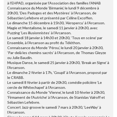
à l’EHPAD, organisée par l’Association des familles l’ANAB
Connaissance du Monde ‘Birmanie’, le lundi 9 décembre à
20h30, ‘Des Padoges et des Mystères’ à l’Arcanson, de
Sébastien Lefebvre et présenté par Céline Excoffen.
Le dimanche 15 décembre à 15h30, ‘Akropercu’ à l’Arcanson.
Magie et Mentalisme, le samedi 11 janvier à 20h30, avec
Puzzing ‘Les illusionnistes’ à l’Arcanson.
Le samedi 18 janvier à 14h30 et 20h30, ‘Tous en scène’ par
Ensemble, à l’Arcanson au profit du Téléthon.
Connaissance du Monde ‘Pérou’, le lundi 20 janvier à 20h30,
‘Par-delà les chemins sacrés’ à l’Arcanson, de Thomas Gleyze
ou Julie Baudin.
Musique Danse, le samedi 25 janvier à 20h30, ‘Break an Signe’ à
l’Arcanson.
Le dimanche 2 février à 17h, ‘Goupil’ à l’Arcanson, proposé par
le CRABB.
Le samedi 8 février à partir de 20h30, comédie policière ‘Le
cercle de Whitechapel’ à l’Arcanson.
Connaissance du Monde ‘Vienne’, le lundi 10 février à 20h30,
‘Firmament de l’Autriche’ à l’Arcanson, de Stanislas Valroff et
Sébastien Lefebvre.
Concert Jazz-groove le samedi 7 mars à 20h30, ‘LeeWay’ à
l’Arcanson.