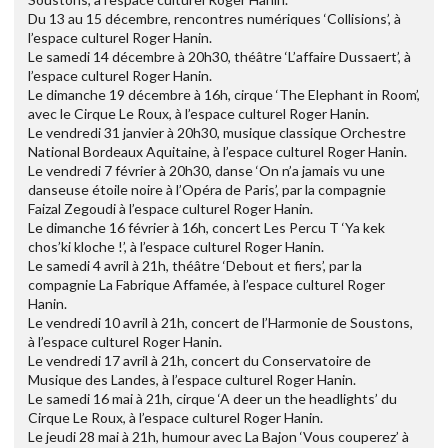
Du 13 au 15 décembre, rencontres numériques ‘Collisions’, à
l’espace culturel Roger Hanin.
Le samedi 14 décembre à 20h30, théâtre ‘L’affaire Dussaert’, à
l’espace culturel Roger Hanin.
Le dimanche 19 décembre à 16h, cirque ‘The Elephant in Room’,
avec le Cirque Le Roux, à l’espace culturel Roger Hanin.
Le vendredi 31 janvier à 20h30, musique classique Orchestre
National Bordeaux Aquitaine, à l’espace culturel Roger Hanin.
Le vendredi 7 février à 20h30, danse ‘On n’a jamais vu une
danseuse étoile noire à l’Opéra de Paris’, par la compagnie
Faizal Zegoudi à l’espace culturel Roger Hanin.
Le dimanche 16 février à 16h, concert Les Percu T ‘Ya kek
chos’ki kloche !’, à l’espace culturel Roger Hanin.
Le samedi 4 avril à 21h, théâtre ‘Debout et fiers’, par la
compagnie La Fabrique Affamée, à l’espace culturel Roger
Hanin.
Le vendredi 10 avril à 21h, concert de l’Harmonie de Soustons,
à l’espace culturel Roger Hanin.
Le vendredi 17 avril à 21h, concert du Conservatoire de
Musique des Landes, à l’espace culturel Roger Hanin.
Le samedi 16 mai à 21h, cirque ‘A deer un the headlights’ du
Cirque Le Roux, à l’espace culturel Roger Hanin.
Le jeudi 28 mai à 21h, humour avec La Bajon ‘Vous couperez’ à