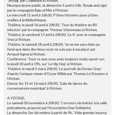
‘Jettag’ par Chaliwate à l’Atrium.
Musique jeune public, le dimanche 5 avril à 16h, ‘Break and sign’
par la compagnie Bajo el Mar à l’Atrium.
Le mercredi 15 avril à 16h30, P’tites histoires pour p’tites
oreilles à la Bibliothèque.
Théâtre, le jeudi 16 avril à 20h30, ‘Tour du théâtre en 80
minutes’ par la compagnie Thomas Visionneau à l’Atrium.
Théâtre, le vendredi 17 avril à 20h30, ‘Le K’ avec la compagnie
Vive à l’Atrium.
Théâtre, le samedi 18 avril à 20h30, ‘Je ne me sens bien au
fond que dans des lieux où je ne suis pas à ma place’ par
Arnaud Agnel à l’Atrium.
Conférence ‘Tout ce que vous avez toujours voulu savoir sur’,
le jeudi 30 avril à 19h, sur ‘Le Hip Hop’ à l’Atrium.
Théâtre, le mardi 5 mai à 20h30, ‘Le portrait de Dorian Gray’
d’après l’unique roman d’Oscar Wilde par Thomas Le Douarec à
l’Atrium.
Danse, les 15 et 16 mai à 20h30, ‘Gala de danse du
conservatoire municipal’ à l’Atrium.
A YZOSSE,
Le samedi 30 novembre à 20h30, ‘Concours de belote’ à la salle
polyvalente, proposé par l’Association Dax Solidarité.
Le dimanche 1er décembre à partir de 9h, ‘Vide grenier, bourse