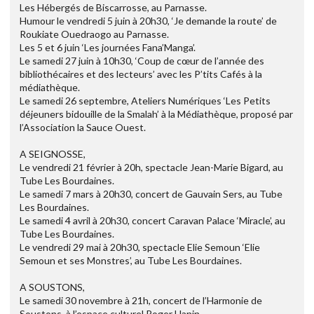
Les Hébergés de Biscarrosse, au Parnasse.
Humour le vendredi 5 juin à 20h30, ‘Je demande la route’ de
Roukiate Ouedraogo au Parnasse.
Les 5 et 6 juin ‘Les journées Fana’Manga’.
Le samedi 27 juin à 10h30, ‘Coup de cœur de l’année des
bibliothécaires et des lecteurs’ avec les P’tits Cafés à la
médiathèque.
Le samedi 26 septembre, Ateliers Numériques ‘Les Petits
déjeuners bidouille de la Smalah’ à la Médiathèque, proposé par
l’Association la Sauce Ouest.
A SEIGNOSSE,
Le vendredi 21 février à 20h, spectacle Jean-Marie Bigard, au
Tube Les Bourdaines.
Le samedi 7 mars à 20h30, concert de Gauvain Sers, au Tube
Les Bourdaines.
Le samedi 4 avril à 20h30, concert Caravan Palace ‘Miracle’, au
Tube Les Bourdaines.
Le vendredi 29 mai à 20h30, spectacle Elie Semoun ‘Elie
Semoun et ses Monstres’, au Tube Les Bourdaines.
A SOUSTONS,
Le samedi 30 novembre à 21h, concert de l’Harmonie de
Soustons, à l’espace culturel Roger Hanin.