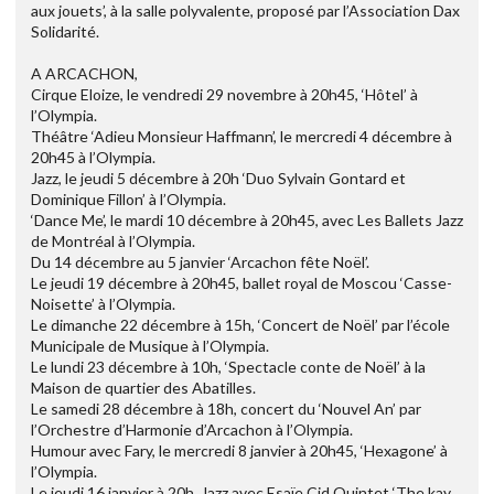
aux jouets’, à la salle polyvalente, proposé par l’Association Dax
Solidarité.
A ARCACHON,
Cirque Eloize, le vendredi 29 novembre à 20h45, ‘Hôtel’ à
l’Olympia.
Théâtre ‘Adieu Monsieur Haffmann’, le mercredi 4 décembre à
20h45 à l’Olympia.
Jazz, le jeudi 5 décembre à 20h ‘Duo Sylvain Gontard et
Dominique Fillon’ à l’Olympia.
‘Dance Me’, le mardi 10 décembre à 20h45, avec Les Ballets Jazz
de Montréal à l’Olympia.
Du 14 décembre au 5 janvier ‘Arcachon fête Noël’.
Le jeudi 19 décembre à 20h45, ballet royal de Moscou ‘Casse-
Noisette’ à l’Olympia.
Le dimanche 22 décembre à 15h, ‘Concert de Noël’ par l’école
Municipale de Musique à l’Olympia.
Le lundi 23 décembre à 10h, ‘Spectacle conte de Noël’ à la
Maison de quartier des Abatilles.
Le samedi 28 décembre à 18h, concert du ‘Nouvel An’ par
l’Orchestre d’Harmonie d’Arcachon à l’Olympia.
Humour avec Fary, le mercredi 8 janvier à 20h45, ‘Hexagone’ à
l’Olympia.
Le jeudi 16 janvier à 20h, Jazz avec Esaïe Cid Quintet ‘The kay