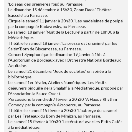
‘L’oiseau des premières fois’, au Parnasse.
Le dimanche 15 décembre à 15h30, Zoom Dada ‘Théâtre
Bascule’, au Parnasse.
Cirque le samedi 11 janvier à 20h30, ‘Les madeleines de poulpe’
par la compagnie Kadavresky, au Parnasse.
Le samedi 18 janvier ‘Nuit de la Lecture’ à partir de 18h30 à la
Médiathèque.
Théâtre le samedi 18 janvier, ‘La presse est unanime’ par les
Saltim’Born de Biscarrosse, au Parnasse.
Concert Symphonique le dimanche 19 janvier à 15h, à
l’Auditorium de Bordeaux avec l’Orchestre National Bordeaux
Aquitaine.
Le samedi 21 décembre, ‘Jeux de sociétés’ en soirée à la
bibliothèque.
Le samedi 1er février, Ateliers Numériques ‘Les Petits
déjeuners bidouille de la Smalah’ à la Médiathèque, proposé par
l’Association la Sauce Ouest.
Percussions la vendredi 7 février à 20h30, ‘A Happy Rhythm
Comedy’ par la compagnie Akropercu, au Parnasse.
Théâtre le samedi 15 février à 20h30, ‘L’auberge du caramel’
par Les Tréteaux du Born de Mimizan, au Parnasse.
Le samedi 15 février à 10h30, ‘Littérature’ avec les P’tits Cafés
à la médiathèque.