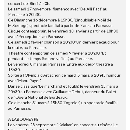
concert de ‘Rinri’ à 20h.
Le samedi 17 novembre, flamenco avec ‘De Alli Pacá’ au
Parnasse à 20h30.
Ce Dimanche 16 décembre à 15h30, ‘L’inoubliable Noël de
M.Scrooge’, spectacle familial à partir de 7 ans au Parnasse.
Cirque contemporain, le vendredi 18 janvier à partir de 18h30
avec ‘Perceptions’ au Parnasse.
Ce samedi 2 février chanson à 20h30 ‘Un dernier bécaud pour
la route’, au Parnasse.
Théâtre contemporain ce samedi 9 février à 20h30, ‘Et
pendant ce temps Simone veille !’, au Parnasse.
Le vendredi 8 mars au Parnasse ‘Entre eux deux’ théâtre à
18h30.
Sortie à l’Olympia d’Arcachon ce mardi 5 mars, à 20h45 humour
avec ‘Manu Payet’.
Danse classique ‘Le marchand et l’oubli’, le vendredi 15 mars à
20h30 au Parnasse avec Guillaume Debut, danseur du Ballet
de l’Opéra National de Bordeaux.
Ce dimanche 31 mars à 15h30 ‘L’ogrelet’, un spectacle familial
au Parnasse.
A LABOUHEYRE,
Le vendredi 28 septembre, ‘Kalakan’ en concert au cinéma Le