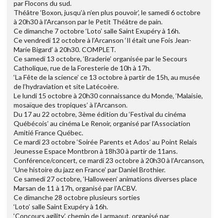
par Flocons du sud.
Théâtre ‘Boxon, jusqu’à n’en plus pouvoir’, le samedi 6 octobre
à 20h30 à l’Arcanson par le Petit Théâtre de pain.
Ce dimanche 7 octobre ‘Loto’ salle Saint Exupéry à 16h.
Ce vendredi 12 octobre à l’Arcanson ‘Il était une Fois Jean-
Marie Bigard’ à 20h30. COMPLET.
Ce samedi 13 octobre, ‘Braderie’ organisée par le Secours
Catholique, rue de la Foresterie de 10h à 17h.
‘La Fête de la science’ ce 13 octobre à partir de 15h, au musée
de l’hydraviation et site Latécoère.
Le lundi 15 octobre à 20h30 connaissance du Monde, ‘Malaisie,
mosaïque des tropiques’ à l’Arcanson.
Du 17 au 22 octobre, 3ème édition du ‘Festival du cinéma
Québécois’ au cinéma Le Renoir, organisé par l’Association
Amitié France Québec.
Ce mardi 23 octobre ‘Soirée Parents et Ados’ au Point Relais
Jeunesse Espace Montbron à 18h30 à partir de 11ans.
Conférence/concert, ce mardi 23 octobre à 20h30 à l’Arcanson,
‘Une histoire du jazz en France’ par Daniel Brothier.
Ce samedi 27 octobre, ‘Halloween’ animations diverses place
Marsan de 11 à 17h, organisé par l’ACBV.
Ce dimanche 28 octobre plusieurs sorties
‘Loto’ salle Saint Exupéry à 16h.
‘Concours agility’, chemin de Larmaout, organisé par