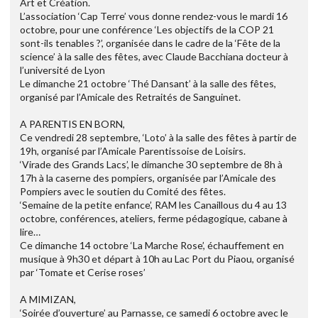
Art et Création.
L’association ‘Cap Terre’ vous donne rendez-vous le mardi 16
octobre, pour une conférence ‘Les objectifs de la COP 21
sont-ils tenables ?’, organisée dans le cadre de la ‘Fête de la
science’ à la salle des fêtes, avec Claude Bacchiana docteur à
l’université de Lyon
Le dimanche 21 octobre ‘Thé Dansant’ à la salle des fêtes,
organisé par l’Amicale des Retraités de Sanguinet.
A PARENTIS EN BORN,
Ce vendredi 28 septembre, ‘Loto’ à la salle des fêtes à partir de
19h, organisé par l’Amicale Parentissoise de Loisirs.
‘Virade des Grands Lacs’, le dimanche 30 septembre de 8h à
17h à la caserne des pompiers, organisée par l’Amicale des
Pompiers avec le soutien du Comité des fêtes.
‘Semaine de la petite enfance’, RAM les Canaillous du 4 au 13
octobre, conférences, ateliers, ferme pédagogique, cabane à
lire…
Ce dimanche 14 octobre ‘La Marche Rose’, échauffement en
musique à 9h30 et départ à 10h au Lac Port du Piaou, organisé
par ‘Tomate et Cerise roses’
A MIMIZAN,
‘Soirée d’ouverture’ au Parnasse, ce samedi 6 octobre avec le