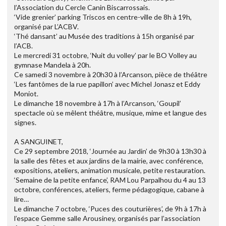
l’Association du Cercle Canin Biscarrossais.
‘Vide grenier’ parking Triscos en centre-ville de 8h à 19h,
organisé par L’ACBV.
‘Thé dansant’ au Musée des traditions à 15h organisé par
l’ACB.
Le mercredi 31 octobre, ‘Nuit du volley’ par le BO Volley au
gymnase Mandela à 20h.
Ce samedi 3 novembre à 20h30 à l’Arcanson, pièce de théâtre
‘Les fantômes de la rue papillon’ avec Michel Jonasz et Eddy
Moniot.
Le dimanche 18 novembre à 17h à l’Arcanson, ‘Goupil’
spectacle où se mêlent théâtre, musique, mime et langue des
signes.
A SANGUINET,
Ce 29 septembre 2018, ‘Journée au Jardin’ de 9h30 à 13h30 à
la salle des fêtes et aux jardins de la mairie, avec conférence,
expositions, ateliers, animation musicale, petite restauration.
‘Semaine de la petite enfance’, RAM Lou Parpalhou du 4 au 13
octobre, conférences, ateliers, ferme pédagogique, cabane à
lire…
Le dimanche 7 octobre, ‘Puces des couturières’, de 9h à 17h à
l’espace Gemme salle Arousiney, organisés par l’association