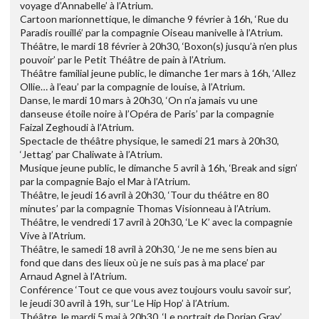
voyage d’Annabelle’ à l’Atrium.
Cartoon marionnettique, le dimanche 9 février à 16h, ‘Rue du
Paradis rouillé’ par la compagnie Oiseau manivelle à l’Atrium.
Théâtre, le mardi 18 février à 20h30, ‘Boxon(s) jusqu’à n’en plus
pouvoir’ par le Petit Théâtre de pain à l’Atrium.
Théâtre familial jeune public, le dimanche 1er mars à 16h, ‘Allez
Ollie… à l’eau’ par la compagnie de louise, à l’Atrium.
Danse, le mardi 10 mars à 20h30, ‘On n’a jamais vu une
danseuse étoile noire à l’Opéra de Paris’ par la compagnie
Faizal Zeghoudi à l’Atrium.
Spectacle de théâtre physique, le samedi 21 mars à 20h30,
‘Jettag’ par Chaliwate à l’Atrium.
Musique jeune public, le dimanche 5 avril à 16h, ‘Break and sign’
par la compagnie Bajo el Mar à l’Atrium.
Théâtre, le jeudi 16 avril à 20h30, ‘Tour du théâtre en 80
minutes’ par la compagnie Thomas Visionneau à l’Atrium.
Théâtre, le vendredi 17 avril à 20h30, ‘Le K’ avec la compagnie
Vive à l’Atrium.
Théâtre, le samedi 18 avril à 20h30, ‘Je ne me sens bien au
fond que dans des lieux où je ne suis pas à ma place’ par
Arnaud Agnel à l’Atrium.
Conférence ‘Tout ce que vous avez toujours voulu savoir sur’,
le jeudi 30 avril à 19h, sur ‘Le Hip Hop’ à l’Atrium.
Théâtre, le mardi 5 mai à 20h30, ‘Le portrait de Dorian Gray’