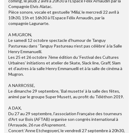
coming’, le jeudi 2 avril à 20h30 à l’Espace Félix Arnaudin par la
Compagnie Elvis Alatac.
Pièce sonore, vocale et gestuelle ‘Milia’, le mercredi 22 avril à
10h30, 15h et 16h30 à l’Espace Félix Arnaudin, par la
compagnie Lagunarte.
A MUGRON,
Le samedi 12 octobre spectacle d’humour de Tanguy
Pastureau dans ‘Tanguy Pastureau n’est pas célèbre’ à la Salle
Henry Emmanuelli.
Les 25 et 26 octobre 7ème édition du ‘Festival des Cultures
Urbaines’ initiations et atelier de Skate, Slack line, Graff, Slam
et d’autres à la salle Henry Emmanuelli et à la salle de cinéma à
Mugron.
A NARROSSE,
Le dimanche 29 septembre, ‘Bal musette’ à la salle des fêtes,
animé par le groupe Super Musett, au profit du Téléthon 2019.
A DAX,
Du 27 au 29 septembre, l’association Française des tourneurs
d’Art sur Bois (AFTAB) organise son congrès international à
l’Arrayade, 26 rue d’Aspremont.
Concert ‘Anne Etchegoyen’, le vendredi 27 septembre à 20h30,