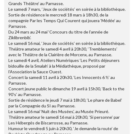
Grands Théâtre’ au Parnasse.
Le samedi 7 mars, ‘Jeux de sociétés’ en soirée à la bibliothèque.
Sortie de résidence le mercredi 18 mars à 18h30, de la
compagnie Par les Temps Qui Courent qui jouera ‘Médée’ au
Parnasse.
Du 24 mars au 24 mai ‘Concours du titre de l’année de
Ziklibrenbib’.
Le samedi 16 mai, ‘Jeux de sociétés’ en soirée à la bibliothèque.
Théâtre amateur le samedi 4 avril à 20h30, ‘Tremblements’
avec le Théâtre de la Clairière de Morcenx, au Parnasse.
Le samedi 4 avril, Ateliers Numériques ‘Les Petits déjeuners
bidouille de la Smalah’ à la Médiathèque, proposé par
l’Association la Sauce Ouest.
Concert la samedi 11 avril à 20h30, ‘Les Innocents 6 ½’ au
Parnasse.
Concert jeune public le dimanche 19 avril à 15h30, ‘Back to the
90’s’ au Parnasse.
Sortie de résidence le jeudi 7 mai à 18h30, ‘Le phare de Babel’
par la Compagnie du SI au Parnasse.
Le samedi 16 mai ‘Nuit des Musées’, au Musée Prieuré.
Théâtre amateur le samedi 16 mai à 20h30, ‘Si personne’ par
Les Hébergés de Biscarrosse, au Parnasse.
Humour le vendredi 5 juin à 20h30, ‘Je demande la route’ de