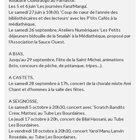
Roukiate Ouedraogo au Parnasse.
Les 5 et 6 juin ‘Les journées Fana’Manga’.
Le samedi 27 juin à 10h30, ‘Coup de cœur de l’année des
bibliothécaires et des lecteurs’ avec les P’tits Cafés à la
médiathèque.
Le samedi 26 septembre, Ateliers Numériques ‘Les Petits
déjeuners bidouille de la Smalah’ à la Médiathèque, proposé par
l’Association la Sauce Ouest.
A BIAS,
Jusqu’au 29 septembre, Fête de la Saint-Michel, animations
(loto, concours de pêche, de pétanque, tripes…).
A CASTETS,
Le samedi 28 septembre à 17h, concert de la chorale mixte Ami
Chant et d’hommes à la salle des fêtes.
A SEIGNOSSE,
Le samedi 5 octobre à 20h30, concert avec ‘Scratch Bandits
Crew, Matteo’, au Tube Les Bourdaines.
Le jeudi 17 octobre à 20h, concert de Bilal Hassani, au Tube
Les Bourdaines.
Le vendredi 18 octobre à 20h30, concert Yarol Manu Lanvin
Rosedale, au Tube Les Bourdaines.