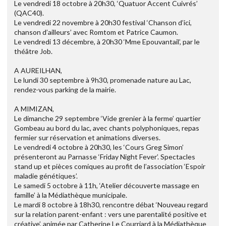
Le vendredi 18 octobre à 20h30, ‘Quatuor Accent Cuivrés’
(QAC40).
Le vendredi 22 novembre à 20h30 festival ‘Chanson d’ici,
chanson d’ailleurs’ avec Romtom et Patrice Caumon.
Le vendredi 13 décembre, à 20h30 ‘Mme Epouvantail’, par le
théâtre Job.
A AUREILHAN,
Le lundi 30 septembre à 9h30, promenade nature au Lac,
rendez-vous parking de la mairie.
A MIMIZAN,
Le dimanche 29 septembre ‘Vide grenier à la ferme’ quartier
Gombeau au bord du lac, avec chants polyphoniques, repas
fermier sur réservation et animations diverses.
Le vendredi 4 octobre à 20h30, les ‘Cours Greg Simon’
présenteront au Parnasse ‘Friday Night Fever’. Spectacles
stand up et pièces comiques au profit de l’association ‘Espoir
maladie génétiques’.
Le samedi 5 octobre à 11h, ‘Atelier découverte massage en
famille’ à la Médiathèque municipale.
Le mardi 8 octobre à 18h30, rencontre débat ‘Nouveau regard
sur la relation parent-enfant : vers une parentalité positive et
créative’, animée par Catherine Le Courriard à la Médiathèque