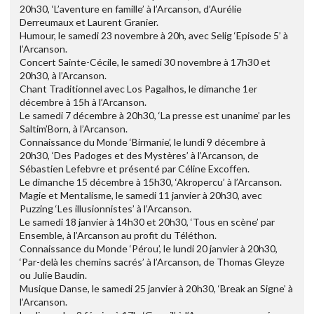
20h30, ‘L’aventure en famille’ à l’Arcanson, d’Aurélie
Derreumaux et Laurent Granier.
Humour, le samedi 23 novembre à 20h, avec Selig ‘Episode 5’ à
l’Arcanson.
Concert Sainte-Cécile, le samedi 30 novembre à 17h30 et
20h30, à l’Arcanson.
Chant Traditionnel avec Los Pagalhos, le dimanche 1er
décembre à 15h à l’Arcanson.
Le samedi 7 décembre à 20h30, ‘La presse est unanime’ par les
Saltim’Born, à l’Arcanson.
Connaissance du Monde ‘Birmanie’, le lundi 9 décembre à
20h30, ‘Des Padoges et des Mystères’ à l’Arcanson, de
Sébastien Lefebvre et présenté par Céline Excoffen.
Le dimanche 15 décembre à 15h30, ‘Akropercu’ à l’Arcanson.
Magie et Mentalisme, le samedi 11 janvier à 20h30, avec
Puzzing ‘Les illusionnistes’ à l’Arcanson.
Le samedi 18 janvier à 14h30 et 20h30, ‘Tous en scène’ par
Ensemble, à l’Arcanson au profit du Téléthon.
Connaissance du Monde ‘Pérou’, le lundi 20 janvier à 20h30,
‘Par-delà les chemins sacrés’ à l’Arcanson, de Thomas Gleyze
ou Julie Baudin.
Musique Danse, le samedi 25 janvier à 20h30, ‘Break an Signe’ à
l’Arcanson.