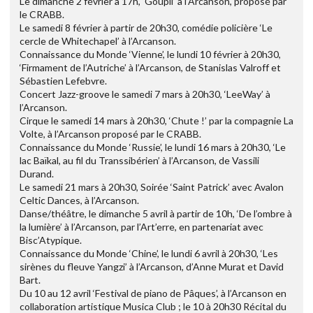
Le dimanche 2 février à 17h, ‘Goupil’ à l’Arcanson, proposé par
le CRABB.
Le samedi 8 février à partir de 20h30, comédie policière ‘Le
cercle de Whitechapel’ à l’Arcanson.
Connaissance du Monde ‘Vienne’, le lundi 10 février à 20h30,
‘Firmament de l’Autriche’ à l’Arcanson, de Stanislas Valroff et
Sébastien Lefebvre.
Concert Jazz-groove le samedi 7 mars à 20h30, ‘LeeWay’ à
l’Arcanson.
Cirque le samedi 14 mars à 20h30, ‘Chute !’ par la compagnie La
Volte, à l’Arcanson proposé par le CRABB.
Connaissance du Monde ‘Russie’, le lundi 16 mars à 20h30, ‘Le
lac Baïkal, au fil du Transsibérien’ à l’Arcanson, de Vassili
Durand.
Le samedi 21 mars à 20h30, Soirée ‘Saint Patrick’ avec Avalon
Celtic Dances, à l’Arcanson.
Danse/théâtre, le dimanche 5 avril à partir de 10h, ‘De l’ombre à
la lumière’ à l’Arcanson, par l’Art’erre, en partenariat avec
Bisc’Atypique.
Connaissance du Monde ‘Chine’, le lundi 6 avril à 20h30, ‘Les
sirènes du fleuve Yangzi’ à l’Arcanson, d’Anne Murat et David
Bart.
Du 10 au 12 avril ‘Festival de piano de Pâques’, à l’Arcanson en
collaboration artistique Musica Club ; le 10 à 20h30 Récital du