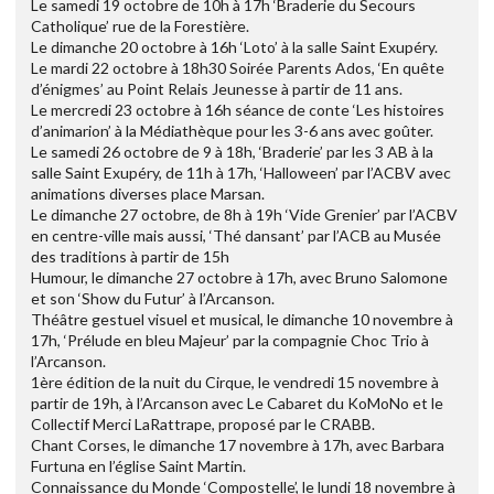
Le samedi 19 octobre de 10h à 17h ‘Braderie du Secours
Catholique’ rue de la Forestière.
Le dimanche 20 octobre à 16h ‘Loto’ à la salle Saint Exupéry.
Le mardi 22 octobre à 18h30 Soirée Parents Ados, ‘En quête
d’énigmes’ au Point Relais Jeunesse à partir de 11 ans.
Le mercredi 23 octobre à 16h séance de conte ‘Les histoires
d’animarion’ à la Médiathèque pour les 3-6 ans avec goûter.
Le samedi 26 octobre de 9 à 18h, ‘Braderie’ par les 3 AB à la
salle Saint Exupéry, de 11h à 17h, ‘Halloween’ par l’ACBV avec
animations diverses place Marsan.
Le dimanche 27 octobre, de 8h à 19h ‘Vide Grenier’ par l’ACBV
en centre-ville mais aussi, ‘Thé dansant’ par l’ACB au Musée
des traditions à partir de 15h
Humour, le dimanche 27 octobre à 17h, avec Bruno Salomone
et son ‘Show du Futur’ à l’Arcanson.
Théâtre gestuel visuel et musical, le dimanche 10 novembre à
17h, ‘Prélude en bleu Majeur’ par la compagnie Choc Trio à
l’Arcanson.
1ère édition de la nuit du Cirque, le vendredi 15 novembre à
partir de 19h, à l’Arcanson avec Le Cabaret du KoMoNo et le
Collectif Merci LaRattrape, proposé par le CRABB.
Chant Corses, le dimanche 17 novembre à 17h, avec Barbara
Furtuna en l’église Saint Martin.
Connaissance du Monde ‘Compostelle’, le lundi 18 novembre à