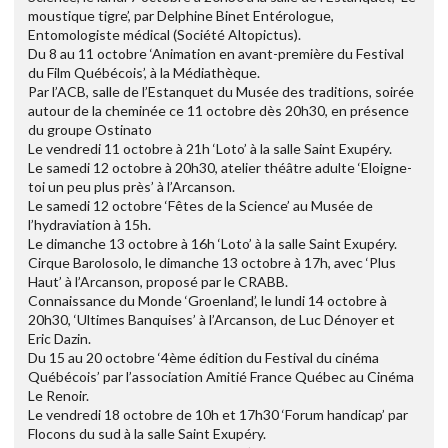
moustique tigre’, par Delphine Binet Entérologue,
Entomologiste médical (Société Altopictus).
Du 8 au 11 octobre ‘Animation en avant-première du Festival
du Film Québécois’, à la Médiathèque.
Par l’ACB, salle de l’Estanquet du Musée des traditions, soirée
autour de la cheminée ce 11 octobre dès 20h30, en présence
du groupe Ostinato
Le vendredi 11 octobre à 21h ‘Loto’ à la salle Saint Exupéry.
Le samedi 12 octobre à 20h30, atelier théâtre adulte ‘Eloigne-
toi un peu plus près’ à l’Arcanson.
Le samedi 12 octobre ‘Fêtes de la Science’ au Musée de
l’hydraviation à 15h.
Le dimanche 13 octobre à 16h ‘Loto’ à la salle Saint Exupéry.
Cirque Barolosolo, le dimanche 13 octobre à 17h, avec ‘Plus
Haut’ à l’Arcanson, proposé par le CRABB.
Connaissance du Monde ‘Groenland’, le lundi 14 octobre à
20h30, ‘Ultimes Banquises’ à l’Arcanson, de Luc Dénoyer et
Eric Dazin.
Du 15 au 20 octobre ‘4ème édition du Festival du cinéma
Québécois’ par l’association Amitié France Québec au Cinéma
Le Renoir.
Le vendredi 18 octobre de 10h et 17h30 ‘Forum handicap’ par
Flocons du sud à la salle Saint Exupéry.