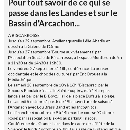
Pour tout savoir de ce qui se
passe dans les Landes et sur le
Bassin d'Arcachon...
A BISCARROSSE,
Jusqu'au 29 septembre, Atelier aquarelle Lélie Abadie et
dessin à la Galerie de l’Orme
Jusqu’au 27 septembre ‘Bourse aux vêtements’ par
l’Association Sociale de Biscarrosse, à l’Espace Montbron de 9h
à 11h30 et de 14h30 à 16h30.
Le vendredi 27 septembre à 18h, conférence ‘La pensée
occidentale et le choc des cultures’ par Éric Drouet à la
Médiathèque.
Le samedi 28 septembre de 10h à 16h, ‘Biscabrac’ par le
Secours Populaire à la salle Saint Exupéry, et à 17h repas
landais et bal, par le B-Boyz, Hall de la place Dufau à la plage.
Le samedi 5 octobre à partir de 19h, ouverture de saison à
l’Arcanson avec Lou Brass Band et les Incognitos.
Le dimanche 6 octobre de 9 à 14h marche course ‘Octobre
Rose’, par l’association Bisk’40 au parking Triscos.
Conférence des Grands Lacs dans le cadre de la ‘Fête de la
Science’, le lundi 7 octobre à 20h30 à la salle de l’Estanquet, ‘Le