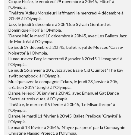
Cirque Eloize, le vendredi 29 novembre à 20h45, ‘Hôtel’ à
l’Olympia.
Théâtre ‘Adieu Monsieur Haffmann’, le mercredi 4 décembre à
20h45 à l’Olympia.
Jazz, le jeudi 5 décembre à 20h ‘Duo Sylvain Gontard et
Dominique Fillon’ à l’Olympia.
‘Dance Me’, le mardi 10 décembre à 20h45, avec Les Ballets Jazz
de Montréal à l’Olympia.
Le jeudi 19 décembre à 20h45, ballet royal de Moscou ‘Casse-
Noisette’ à l’Olympia.
Humour avec Fary, le mercredi 8 janvier à 20h45, ‘Hexagone’ à
l’Olympia.
Le jeudi 16 janvier à 20h, Jazz avec Esaïe Cid Quintet ‘The kay
swift songbook’ à l’Olympia.
Musique avec la compagnie Eclats, le jeudi 23 janvier à 20h,
création 2019 ‘Jungle’ à l’Olympia.
Danse, le jeudi 30 janvier à 20h45, avec Emanuel Gat Dance
‘Sacre’ et trois duos, à l’Olympia.
Théâtre, le mercredi 5 février à 20h45, ‘Le Misanthrope’ à
l’Olympia.
Danse, le mardi 11 février à 20h45, Ballet Preljocaj ‘Gravité’ à
l’Olympia.
Le mardi 18 février à 20h45, ‘N’ayez pas peur’ par la Compagnie
Christine Hassid Project, à l’Olympia.