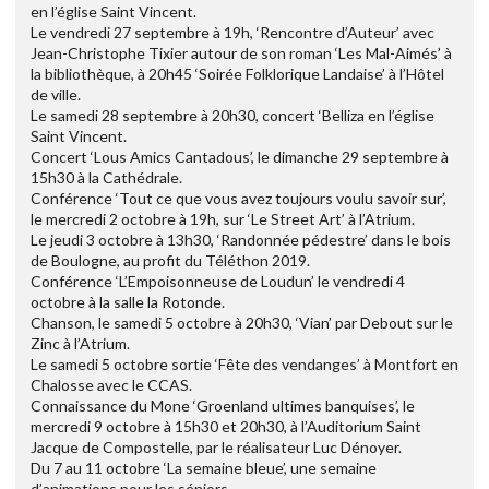
en l’église Saint Vincent.
Le vendredi 27 septembre à 19h, ‘Rencontre d’Auteur’ avec
Jean-Christophe Tixier autour de son roman ‘Les Mal-Aimés’ à
la bibliothèque, à 20h45 ‘Soirée Folklorique Landaise’ à l’Hôtel
de ville.
Le samedi 28 septembre à 20h30, concert ‘Belliza en l’église
Saint Vincent.
Concert ‘Lous Amics Cantadous’, le dimanche 29 septembre à
15h30 à la Cathédrale.
Conférence ‘Tout ce que vous avez toujours voulu savoir sur’,
le mercredi 2 octobre à 19h, sur ‘Le Street Art’ à l’Atrium.
Le jeudi 3 octobre à 13h30, ‘Randonnée pédestre’ dans le bois
de Boulogne, au profit du Téléthon 2019.
Conférence ‘L’Empoisonneuse de Loudun’ le vendredi 4
octobre à la salle la Rotonde.
Chanson, le samedi 5 octobre à 20h30, ‘Vian’ par Debout sur le
Zinc à l’Atrium.
Le samedi 5 octobre sortie ‘Fête des vendanges’ à Montfort en
Chalosse avec le CCAS.
Connaissance du Mone ‘Groenland ultimes banquises’, le
mercredi 9 octobre à 15h30 et 20h30, à l’Auditorium Saint
Jacque de Compostelle, par le réalisateur Luc Dénoyer.
Du 7 au 11 octobre ‘La semaine bleue’, une semaine
d’animations pour les séniors.