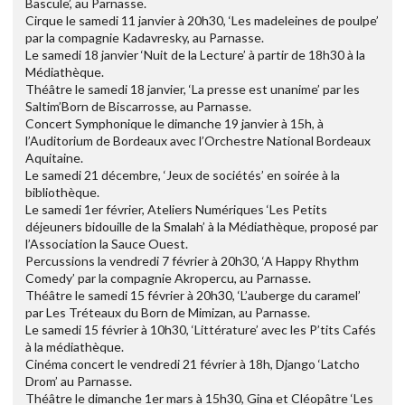
Bascule’, au Parnasse.
Cirque le samedi 11 janvier à 20h30, ‘Les madeleines de poulpe’
par la compagnie Kadavresky, au Parnasse.
Le samedi 18 janvier ‘Nuit de la Lecture’ à partir de 18h30 à la
Médiathèque.
Théâtre le samedi 18 janvier, ‘La presse est unanime’ par les
Saltim’Born de Biscarrosse, au Parnasse.
Concert Symphonique le dimanche 19 janvier à 15h, à
l’Auditorium de Bordeaux avec l’Orchestre National Bordeaux
Aquitaine.
Le samedi 21 décembre, ‘Jeux de sociétés’ en soirée à la
bibliothèque.
Le samedi 1er février, Ateliers Numériques ‘Les Petits
déjeuners bidouille de la Smalah’ à la Médiathèque, proposé par
l’Association la Sauce Ouest.
Percussions la vendredi 7 février à 20h30, ‘A Happy Rhythm
Comedy’ par la compagnie Akropercu, au Parnasse.
Théâtre le samedi 15 février à 20h30, ‘L’auberge du caramel’
par Les Tréteaux du Born de Mimizan, au Parnasse.
Le samedi 15 février à 10h30, ‘Littérature’ avec les P’tits Cafés
à la médiathèque.
Cinéma concert le vendredi 21 février à 18h, Django ‘Latcho
Drom’ au Parnasse.
Théâtre le dimanche 1er mars à 15h30, Gina et Cléopâtre ‘Les