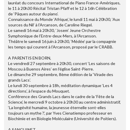
lauréat du concours International de Piano France-Amériques,
le 11 à 20h30 Récital Tristan Pfaff et le 12 à 16h Célébration
de ‘Pâques autour du piano’.
Connaissance du Monde ‘Afrique’, le lundi 11 mai à 20h30, ‘Aux
sources du Nil’ à l’Arcanson, de Caroline Riegel.
Le samedi 16 mai à 20h30, ‘Josem’ Jeune Orchestre
Symphonique de l’Entre-deux-Mers, à l’Arcanson.
Théâtre le samedi 16 juin à 20h30, ‘Médée’ par la compagnie
les temps qui courent à l’Arcanson, proposé par le CRABB.
A PARENTIS EN BORN,
Le vendredi 27 septembre à 20h30, concert ‘Les saisons de
Moscou à Buenos Aires’ en l’église Saint-Pierre.
Le dimanche 29 septembre, 8ème édition de la ‘Virade des
grands Lacs’.
Le lundi 30 septembre à 18h, méditation dynamique ‘Les 4
directions’, à l’espace du Mouquet.
Conférence des Grands Lacs dans le cadre de la ‘Fête de la
Science’, le mercredi 9 octobre à 20h30 au centre administratif,
‘La longévité humaine, la jeunesse éternelle sont-elles
toujours un mythe ?’, par Yves Cienatiempo professeur en
Biochimie et en Biologie Moléculaire (Université de Poitiers).
A SANGUINET,