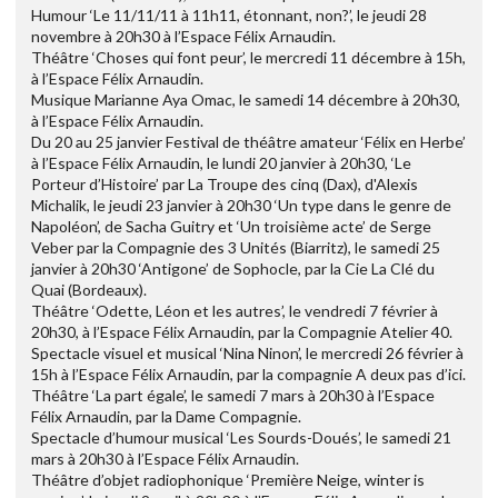
Humour ‘Le 11/11/11 à 11h11, étonnant, non?’, le jeudi 28
novembre à 20h30 à l’Espace Félix Arnaudin.
Théâtre ‘Choses qui font peur’, le mercredi 11 décembre à 15h,
à l’Espace Félix Arnaudin.
Musique Marianne Aya Omac, le samedi 14 décembre à 20h30,
à l’Espace Félix Arnaudin.
Du 20 au 25 janvier Festival de théâtre amateur ‘Félix en Herbe’
à l’Espace Félix Arnaudin, le lundi 20 janvier à 20h30, ‘Le
Porteur d’Histoire’ par La Troupe des cinq (Dax), d'Alexis
Michalik, le jeudi 23 janvier à 20h30 ‘Un type dans le genre de
Napoléon’, de Sacha Guitry et ‘Un troisième acte’ de Serge
Veber par la Compagnie des 3 Unités (Biarritz), le samedi 25
janvier à 20h30 ‘Antigone’ de Sophocle, par la Cie La Clé du
Quai (Bordeaux).
Théâtre ‘Odette, Léon et les autres’, le vendredi 7 février à
20h30, à l’Espace Félix Arnaudin, par la Compagnie Atelier 40.
Spectacle visuel et musical ‘Nina Ninon’, le mercredi 26 février à
15h à l’Espace Félix Arnaudin, par la compagnie A deux pas d’ici.
Théâtre ‘La part égale’, le samedi 7 mars à 20h30 à l’Espace
Félix Arnaudin, par la Dame Compagnie.
Spectacle d’humour musical ‘Les Sourds-Doués’, le samedi 21
mars à 20h30 à l’Espace Félix Arnaudin.
Théâtre d’objet radiophonique ‘Première Neige, winter is