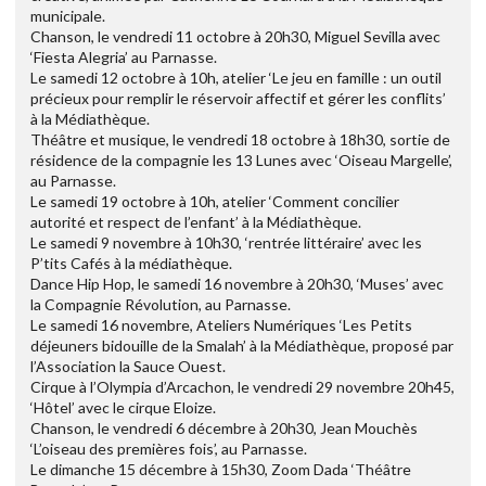
municipale.
Chanson, le vendredi 11 octobre à 20h30, Miguel Sevilla avec
‘Fiesta Alegria’ au Parnasse.
Le samedi 12 octobre à 10h, atelier ‘Le jeu en famille : un outil
précieux pour remplir le réservoir affectif et gérer les conflits’
à la Médiathèque.
Théâtre et musique, le vendredi 18 octobre à 18h30, sortie de
résidence de la compagnie les 13 Lunes avec ‘Oiseau Margelle’,
au Parnasse.
Le samedi 19 octobre à 10h, atelier ‘Comment concilier
autorité et respect de l’enfant’ à la Médiathèque.
Le samedi 9 novembre à 10h30, ‘rentrée littéraire’ avec les
P’tits Cafés à la médiathèque.
Dance Hip Hop, le samedi 16 novembre à 20h30, ‘Muses’ avec
la Compagnie Révolution, au Parnasse.
Le samedi 16 novembre, Ateliers Numériques ‘Les Petits
déjeuners bidouille de la Smalah’ à la Médiathèque, proposé par
l’Association la Sauce Ouest.
Cirque à l’Olympia d’Arcachon, le vendredi 29 novembre 20h45,
‘Hôtel’ avec le cirque Eloize.
Chanson, le vendredi 6 décembre à 20h30, Jean Mouchès
‘L’oiseau des premières fois’, au Parnasse.
Le dimanche 15 décembre à 15h30, Zoom Dada ‘Théâtre