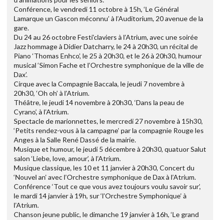
Conférence, le vendredi 11 octobre à 15h, ‘Le Général
Lamarque un Gascon méconnu’ à l’Auditorium, 20 avenue de la
gare.
Du 24 au 26 octobre Festi’claviers à l’Atrium, avec une soirée
Jazz hommage à Didier Datcharry, le 24 à 20h30, un récital de
Piano ‘Thomas Enhco’, le 25 à 20h30, et le 26 à 20h30, humour
musical ‘Simon Fache et l’Orchestre symphonique de la ville de
Dax’.
Cirque avec la Compagnie Baccala, le jeudi 7 novembre à
20h30, ‘Oh oh’ à l’Atrium.
Théâtre, le jeudi 14 novembre à 20h30, ‘Dans la peau de
Cyrano’, à l’Atrium.
Spectacle de marionnettes, le mercredi 27 novembre à 15h30,
‘Petits rendez-vous à la campagne’ par la compagnie Rouge les
Anges à la Salle René Dassé de la mairie.
Musique et humour, le jeudi 5 décembre à 20h30, quatuor Salut
salon ‘Liebe, love, amour’, à l’Atrium.
Musique classique, les 10 et 11 janvier à 20h30, Concert du
‘Nouvel an’ avec l’Orchestre symphonique de Dax à l’Atrium.
Conférence ‘Tout ce que vous avez toujours voulu savoir sur’,
le mardi 14 janvier à 19h, sur ‘l’Orchestre Symphonique’ à
l’Atrium.
Chanson jeune public, le dimanche 19 janvier à 16h, ‘Le grand