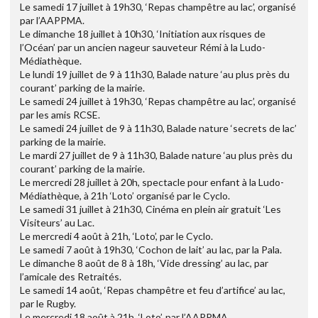
Le samedi 17 juillet à 19h30, ‘Repas champêtre au lac’, organisé
par l’AAPPMA.
Le dimanche 18 juillet à 10h30, ‘Initiation aux risques de
l’Océan’ par un ancien nageur sauveteur Rémi à la Ludo-
Médiathèque.
Le lundi 19 juillet de 9 à 11h30, Balade nature ‘au plus près du
courant’ parking de la mairie.
Le samedi 24 juillet à 19h30, ‘Repas champêtre au lac’, organisé
par les amis RCSE.
Le samedi 24 juillet de 9 à 11h30, Balade nature ‘secrets de lac’
parking de la mairie.
Le mardi 27 juillet de 9 à 11h30, Balade nature ‘au plus près du
courant’ parking de la mairie.
Le mercredi 28 juillet à 20h, spectacle pour enfant à la Ludo-
Médiathèque, à 21h ‘Loto’ organisé par le Cyclo.
Le samedi 31 juillet à 21h30, Cinéma en plein air gratuit ‘Les
Visiteurs’ au Lac.
Le mercredi 4 août à 21h, ‘Loto’, par le Cyclo.
Le samedi 7 août à 19h30, ‘Cochon de lait’ au lac, par la Pala.
Le dimanche 8 août de 8 à 18h, ‘Vide dressing’ au lac, par
l’amicale des Retraités.
Le samedi 14 août, ‘Repas champêtre et feu d’artifice’ au lac,
par le Rugby.
Le mercredi 18 août à 21h, ‘Loto’, par l’AAPPMA.