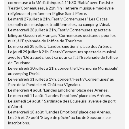
cornemuse à la Médiathèque, à 11h30 ‘Blabla’ avec l’artiste
‘Festiv’Cornemuses’, à 21h, ‘In Hethere’ musique médiévale,
religieuse et profane en l’Eglise Saint Pierre.
Le mardi 27 juillet à 21h, Festiv’Cornemuses ‘ Les Oscas
tremplin des musiques traditionnelles’, au camping l’Airial.
Le mercredi 28 juillet à 21h, Festiv’Cornemuses spectacle
bilingue Gascon et Français ‘Cornemuses occitanes pour les
nuls’, à l’Esplanade de l’office de Tourisme.
Le mercredi 28 juillet, ‘Landes Emotions’ place des Arènes.
Le jeudi 29 juillet à 21h, Festiv’Cornemues spectacle musical
avec les ‘Détraqués, tout ça pour ça !’, à l’Esplanade de l’office
de Tourisme.
Le vendredi 30 juillet à 21h, concert le ‘L’Harmonie Municipale’
au camping l’Airial.
Le vendredi 31 juillet à 19h, concert ‘Festiv’Cornemuses’ au
Parc de la Pandelle et Château Vignalou.
Le mercredi 4 août, ‘Landes Emotions’ place des Arènes.
Le mercredi 11 août, ‘Landes Emotions’ place des Arènes.
Le samedi 14 août, ‘ Sardinade des Ecureuils’ avenue de port
d’Albret.
Le mercredi 18 août, ‘Landes Emotions’ place des Arènes.
Les 26 et 27 août ‘Stage de pêche’ au lac de Soustons sur
inscriptions.