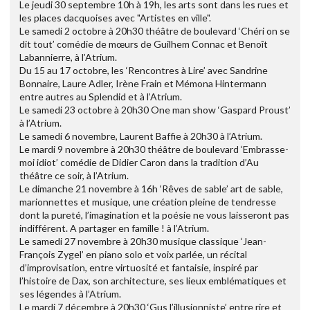
Le jeudi 30 septembre 10h à 19h, les arts sont dans les rues et
les places dacquoises avec "Artistes en ville".
Le samedi 2 octobre à 20h30 théâtre de boulevard ‘Chéri on se
dit tout’ comédie de mœurs de Guilhem Connac et Benoît
Labannierre, à l’Atrium.
Du 15 au 17 octobre, les ‘Rencontres à Lire’ avec Sandrine
Bonnaire, Laure Adler, Irène Frain et Mémona Hintermann
entre autres au Splendid et à l’Atrium.
Le samedi 23 octobre à 20h30 One man show ‘Gaspard Proust’
à l’Atrium.
Le samedi 6 novembre, Laurent Baffie à 20h30 à l’Atrium.
Le mardi 9 novembre à 20h30 théâtre de boulevard ‘Embrasse-
moi idiot’ comédie de Didier Caron dans la tradition d’Au
théâtre ce soir, à l’Atrium.
Le dimanche 21 novembre à 16h ‘Rêves de sable’ art de sable,
marionnettes et musique, une création pleine de tendresse
dont la pureté, l’imagination et la poésie ne vous laisseront pas
indifférent. A partager en famille ! à l’Atrium.
Le samedi 27 novembre à 20h30 musique classique ‘Jean-
François Zygel’ en piano solo et voix parlée, un récital
d’improvisation, entre virtuosité et fantaisie, inspiré par
l’histoire de Dax, son architecture, ses lieux emblématiques et
ses légendes à l’Atrium.
Le mardi 7 décembre à 20h30 ‘Gus l’illusionniste’ entre rire et