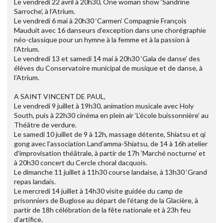
Le vendredi 22 avril à 20h30, One woman show ‘Sandrine
Sarroche’, à l’Atrium.
Le vendredi 6 mai à 20h30 ‘Carmen’ Compagnie François
Mauduit avec 16 danseurs d’exception dans une chorégraphie
néo-classique pour un hymne à la femme et à la passion à
l’Atrium.
Le vendredi 13 et samedi 14 mai à 20h30 ‘Gala de danse’ des
élèves du Conservatoire municipal de musique et de danse, à
l’Atrium.
A SAINT VINCENT DE PAUL,
Le vendredi 9 juillet à 19h30, animation musicale avec Holy
South, puis à 22h30 cinéma en plein air ‘L’école buissonnière’ au
Théâtre de verdure.
Le samedi 10 juillet de 9 à 12h, massage détente, Shiatsu et qi
gong avec l’association Land’amma-Shiatsu, de 14 à 16h atelier
d’improvisation théâtrale, à partir de 17h ‘Marché nocturne’ et
à 20h30 concert du Cercle choral dacquois.
Le dimanche 11 juillet à 11h30 course landaise, à 13h30 ‘Grand
repas landais.
Le mercredi 14 juillet à 14h30 visite guidée du camp de
prisonniers de Buglose au départ de l’étang de la Glacière, à
partir de 18h célébration de la fête nationale et à 23h feu
d’artifice.