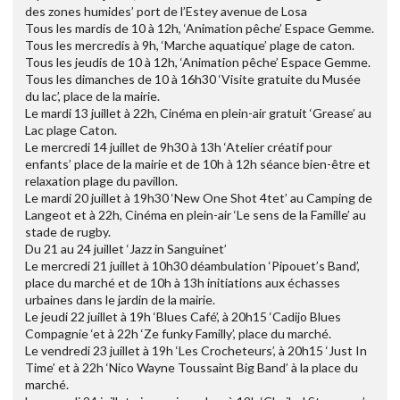
des zones humides’ port de l’Estey avenue de Losa
Tous les mardis de 10 à 12h, ‘Animation pêche’ Espace Gemme.
Tous les mercredis à 9h, ‘Marche aquatique’ plage de caton.
Tous les jeudis de 10 à 12h, ‘Animation pêche’ Espace Gemme.
Tous les dimanches de 10 à 16h30 ‘Visite gratuite du Musée
du lac’, place de la mairie.
Le mardi 13 juillet à 22h, Cinéma en plein-air gratuit ‘Grease’ au
Lac plage Caton.
Le mercredi 14 juillet de 9h30 à 13h ‘Atelier créatif pour
enfants’ place de la mairie et de 10h à 12h séance bien-être et
relaxation plage du pavillon.
Le mardi 20 juillet à 19h30 ‘New One Shot 4tet’ au Camping de
Langeot et à 22h, Cinéma en plein-air ‘Le sens de la Famille’ au
stade de rugby.
Du 21 au 24 juillet ‘Jazz in Sanguinet’
Le mercredi 21 juillet à 10h30 déambulation ‘Pipouet’s Band’,
place du marché et de 10h à 13h initiations aux échasses
urbaines dans le jardin de la mairie.
Le jeudi 22 juillet à 19h ‘Blues Café’, à 20h15 ‘Cadijo Blues
Compagnie ‘et à 22h ‘Ze funky Familly’, place du marché.
Le vendredi 23 juillet à 19h ‘Les Crocheteurs’, à 20h15 ‘Just In
Time’ et à 22h ‘Nico Wayne Toussaint Big Band’ à la place du
marché.