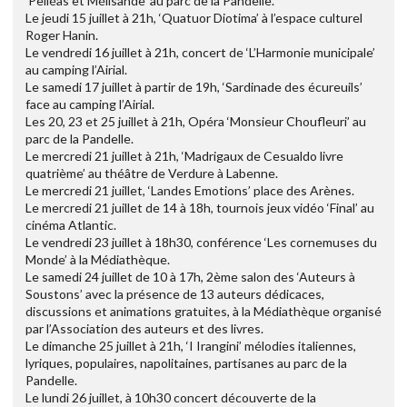
‘Pelléas et Mélisande’ au parc de la Pandelle.
Le jeudi 15 juillet à 21h, ‘Quatuor Diotima’ à l’espace culturel
Roger Hanin.
Le vendredi 16 juillet à 21h, concert de ‘L’Harmonie municipale’
au camping l’Airial.
Le samedi 17 juillet à partir de 19h, ‘Sardinade des écureuils’
face au camping l’Airial.
Les 20, 23 et 25 juillet à 21h, Opéra ‘Monsieur Choufleuri’ au
parc de la Pandelle.
Le mercredi 21 juillet à 21h, ‘Madrigaux de Cesualdo livre
quatrième’ au théâtre de Verdure à Labenne.
Le mercredi 21 juillet, ‘Landes Emotions’ place des Arènes.
Le mercredi 21 juillet de 14 à 18h, tournois jeux vidéo ‘Final’ au
cinéma Atlantic.
Le vendredi 23 juillet à 18h30, conférence ‘Les cornemuses du
Monde’ à la Médiathèque.
Le samedi 24 juillet de 10 à 17h, 2ème salon des ‘Auteurs à
Soustons’ avec la présence de 13 auteurs dédicaces,
discussions et animations gratuites, à la Médiathèque organisé
par l’Association des auteurs et des livres.
Le dimanche 25 juillet à 21h, ‘I Irangini’ mélodies italiennes,
lyriques, populaires, napolitaines, partisanes au parc de la
Pandelle.
Le lundi 26 juillet, à 10h30 concert découverte de la