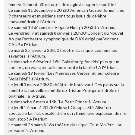
émerveillement, 90 minutes de magie à couper le souffle !
Le samedi 11 décembre à 20h30 ‘American Gospel Junior’ : les
9 chanteurs et musiciens sont tous issus du célèbre
showaméricain à l’Atrium.
Le samedi 18 décembre, Virginie Hocq à 20h30 à l’Atrium.
Le vendredi 7 et samedi 8 janvier à 20h30 ‘Concert du Nouvel
An’ par l’orchestre symphonique de DAX dirigé par Vincent
CAUP à l’Atrium.
Le mardi 25 janvier à 20h30 théâtre classique ‘Les femmes
savantes’ à l’Atrium.
Le dimanche 6 février à 16h ‘Gainsbourg for kids’ plus qu’un
concert, un vrai spectacle pour toute la famille ! A l’Atrium.
Le samedi 19 février ‘Les Négresses Vertes’ et leur célèbre
‘Voilà l’été’ ! à l’Atrium.
Le jeudi 3 mars à 20h30 théâtre de boulevard ‘Des plans sur la
comète’ la nouvelle comédie de Tristan Petitgirard, drôle et
originale ! à l’Atrium.
Le dimanche 6 mars à 16h, ‘Le Petit Prince’ à l’Atrium.
Le jeudi 17 mars à 20h30 ‘Mozart Group is Still Alive’ un
spectacle familial, décalé, drôle et rythmé, une explosion de rire
non-stop ! A l’Atrium
Le samedi 26 mars à 16h théâtre classique ‘Tout Molière... ou
presque’ à l’Atrium.