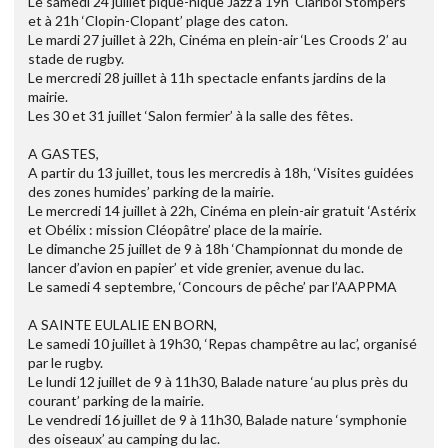
Le samedi 24 juillet pique-nique Jazz à 19h ‘Claribol Stompers’
et à 21h ‘Clopin-Clopant’ plage des caton.
Le mardi 27 juillet à 22h, Cinéma en plein-air ‘Les Croods 2’ au
stade de rugby.
Le mercredi 28 juillet à 11h spectacle enfants jardins de la
mairie.
Les 30 et 31 juillet ‘Salon fermier’ à la salle des fêtes.
A GASTES,
A partir du 13 juillet, tous les mercredis à 18h, ‘Visites guidées
des zones humides’ parking de la mairie.
Le mercredi 14 juillet à 22h, Cinéma en plein-air gratuit ‘Astérix
et Obélix : mission Cléopâtre’ place de la mairie.
Le dimanche 25 juillet de 9 à 18h ‘Championnat du monde de
lancer d’avion en papier’ et vide grenier, avenue du lac.
Le samedi 4 septembre, ‘Concours de pêche’ par l’AAPPMA
A SAINTE EULALIE EN BORN,
Le samedi 10 juillet à 19h30, ‘Repas champêtre au lac’, organisé
par le rugby.
Le lundi 12 juillet de 9 à 11h30, Balade nature ‘au plus près du
courant’ parking de la mairie.
Le vendredi 16 juillet de 9 à 11h30, Balade nature ‘symphonie
des oiseaux’ au camping du lac.