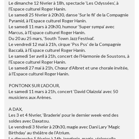
Le dimanche 12 février à 18h, spectacle ‘Les Odyssées’, à
l’Espace culturel Roger Hanin.
Le samedi 25 février à 20h30, danse ‘Sur le fil’ de la Compagnie
Pyramid, à l’Espace culturel Roger Hanin.
Le samedi 11 mars à 20h30, humour ‘Super sympa’ avec
Marcus, à l’Espace culturel Roger Hanin.
Du 20 au 25 mars, ‘South Town Jazz Festival’.
Le vendredi 12 mai à 21h, cirque ‘Pss Pss’ de la Compagnie
Baccalà, à l’Espace culturel Roger Hanin.
Le samedi 1er avril à 21h, concert de l’Harmonie de Soustons, à
l’Espace culturel Roger Hanin.
Le samedi 27 mai à 21h, Chœur d’Albret et une chorale invitée,
à l’Espace culturel Roger Hanin.
PONTONX SUR L’ADOUR,
Le samedi 11 mars à 21h, concert ‘David Olaizola’ avec 50
musiciens aux Arènes.
A DAX,
Les 3 et 4 février, ‘Braderie’ pour le dernier week-end des
soldes avec Daxatou.
Le vendredi 3 février à 20h30, magie avec Dani Lary ‘Magic
Birthday’ au théâtre de l’Atrium.
Le dimanche 5 février à 16h, jonglerie, magie, violoncelle