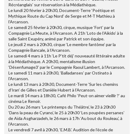
Récréanglais’ sur réservation à la Médiathèque.
Le lundi 20 février à 20h30, Document-Terre ‘Poétique et
Mythique Route du Cap Nord’ de Serge et M-T Mathieu à
l’Arcanson.
Le samedi 25 février à 20h30, cirque, musique ‘Fort’ par la
Compagnie La Meute, à l’Arcanson. A 21h ‘Loto de l’Aïkido’ à la
salle Saint Exupéry, animé par Patrick et son équipe.
Le jeudi 2 mars à 20h30, cirque ‘Le membre fantôme’ par la
Compagnie Bancale, à l’Arcanson.
Le samedi 4 mars à 11h ‘Le P’tit déj’ nouveauté littéraire adulte
à la Médiathèque. A 20h30, mentalisme illusion
‘Désenfumage3’ par le Compagnie Raoul Lambert, à l’Arcanson.
Le samedi 11 mars à 20h30, ‘Balladanses’ par Ostinato à
l’Arcanson.
Le lundi 13 mars à 20h30, Document-Terre ‘Sur les chemins
d’Iran’ de Gilles et Danièle Hubert à l’Arcanson.
Le mardi 14 mars à 18h30, Café Philo ‘Peut-on aimer vieillir ?’ au
cinéma Le Renoir.
Du 20 au 26 mars ‘Le printemps du Théâtre’, le 23 à 20h30
‘Dans la peau de Cyrano’, le 25 à 20h30 ‘Les poupées persanes’
de Aïda Asgharzadeh, le 26 mars à 17h ‘Au bout du Rouleau’, à
l’Arcanson.
Le vendredi 7 avril à 20h30, ‘E.M.B.’ Audition de l’école de