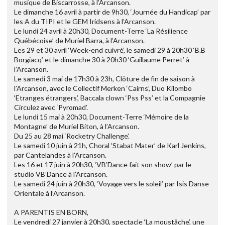
musique de Biscarrosse, à l’Arcanson.
Le dimanche 16 avril à partir de 9h30, ‘Journée du Handicap’ par
les A du TIPI et le GEM Iridsens à l’Arcanson.
Le lundi 24 avril à 20h30, Document-Terre ‘La Résilience
Québécoise’ de Muriel Barra, à l’Arcanson.
Les 29 et 30 avril ‘Week-end cuivré’, le samedi 29 à 20h30 ‘B.B
Borgiacq’ et le dimanche 30 à 20h30 ‘Guillaume Perret’ à
l’Arcanson.
Le samedi 3 mai de 17h30 à 23h, Clôture de fin de saison à
l’Arcanson, avec le Collectif Merken ‘Cairns’, Duo Kilombo
‘Etranges étrangers’, Baccala clown ‘Pss Pss’ et la Compagnie
Circulez avec ‘Pyromad’.
Le lundi 15 mai à 20h30, Document-Terre ‘Mémoire de la
Montagne’ de Muriel Biton, à l’Arcanson.
Du 25 au 28 mai ‘Rocketry Challenge’.
Le samedi 10 juin à 21h, Choral ‘Stabat Mater’ de Karl Jenkins,
par Cantelandes à l’Arcanson.
Les 16 et 17 juin à 20h30, ‘VB’Dance fait son show’ par le
studio VB’Dance à l’Arcanson.
Le samedi 24 juin à 20h30, ‘Voyage vers le soleil’ par Isis Danse
Orientale à l’Arcanson.
A PARENTIS EN BORN,
Le vendredi 27 janvier à 20h30, spectacle ‘La moustâche’, une