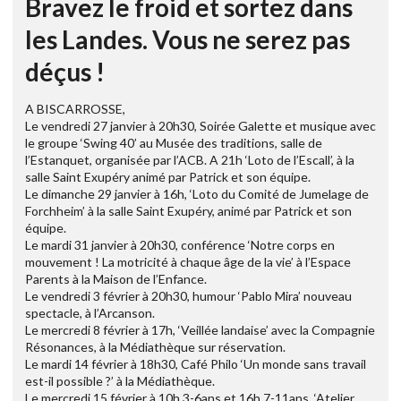
Bravez le froid et sortez dans
les Landes. Vous ne serez pas
déçus !
A BISCARROSSE,
Le vendredi 27 janvier à 20h30, Soirée Galette et musique avec
le groupe ‘Swing 40’ au Musée des traditions, salle de
l’Estanquet, organisée par l’ACB. A 21h ‘Loto de l’Escall’, à la
salle Saint Exupéry animé par Patrick et son équipe.
Le dimanche 29 janvier à 16h, ‘Loto du Comité de Jumelage de
Forchheim’ à la salle Saint Exupéry, animé par Patrick et son
équipe.
Le mardi 31 janvier à 20h30, conférence ‘Notre corps en
mouvement ! La motricité à chaque âge de la vie’ à l’Espace
Parents à la Maison de l’Enfance.
Le vendredi 3 février à 20h30, humour ‘Pablo Mira’ nouveau
spectacle, à l’Arcanson.
Le mercredi 8 février à 17h, ‘Veillée landaise’ avec la Compagnie
Résonances, à la Médiathèque sur réservation.
Le mardi 14 février à 18h30, Café Philo ‘Un monde sans travail
est-il possible ?’ à la Médiathèque.
Le mercredi 15 février à 10h 3-6ans et 16h 7-11ans, ‘Atelier