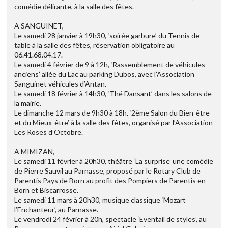
comédie délirante, à la salle des fêtes.
A SANGUINET,
Le samedi 28 janvier à 19h30, ‘soirée garbure’ du Tennis de
table à la salle des fêtes, réservation obligatoire au
06.41.68.04.17.
Le samedi 4 février de 9 à 12h, ‘Rassemblement de véhicules
anciens’ allée du Lac au parking Dubos, avec l’Association
Sanguinet véhicules d’Antan.
Le samedi 18 février à 14h30, ‘Thé Dansant’ dans les salons de
la mairie.
Le dimanche 12 mars de 9h30 à 18h, ‘2ème Salon du Bien-être
et du Mieux-être’ à la salle des fêtes, organisé par l’Association
Les Roses d’Octobre.
A MIMIZAN,
Le samedi 11 février à 20h30, théâtre ‘La surprise’ une comédie
de Pierre Sauvil au Parnasse, proposé par le Rotary Club de
Parentis Pays de Born au profit des Pompiers de Parentis en
Born et Biscarrosse.
Le samedi 11 mars à 20h30, musique classique ‘Mozart
l’Enchanteur’, au Parnasse.
Le vendredi 24 février à 20h, spectacle ‘Eventail de styles’, au