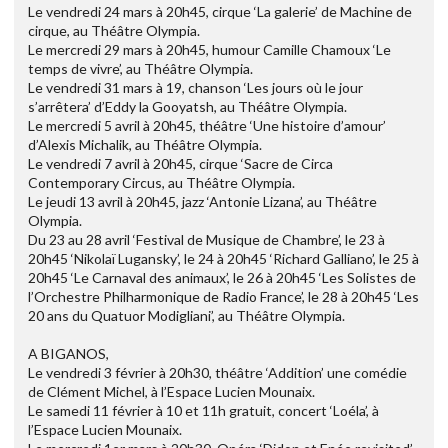
Le vendredi 24 mars à 20h45, cirque ‘La galerie’ de Machine de
cirque, au Théâtre Olympia.
Le mercredi 29 mars à 20h45, humour Camille Chamoux ‘Le
temps de vivre’, au Théâtre Olympia.
Le vendredi 31 mars à 19, chanson ‘Les jours où le jour
s’arrêtera’ d’Eddy la Gooyatsh, au Théâtre Olympia.
Le mercredi 5 avril à 20h45, théâtre ‘Une histoire d’amour’
d’Alexis Michalik, au Théâtre Olympia.
Le vendredi 7 avril à 20h45, cirque ‘Sacre de Circa
Contemporary Circus, au Théâtre Olympia.
Le jeudi 13 avril à 20h45, jazz ‘Antonie Lizana’, au Théâtre
Olympia.
Du 23 au 28 avril ‘Festival de Musique de Chambre’, le 23 à
20h45 ‘Nikolaï Lugansky’, le 24 à 20h45 ‘Richard Galliano’, le 25 à
20h45 ‘Le Carnaval des animaux’, le 26 à 20h45 ‘Les Solistes de
l’Orchestre Philharmonique de Radio France’, le 28 à 20h45 ‘Les
20 ans du Quatuor Modigliani’, au Théâtre Olympia.
A BIGANOS,
Le vendredi 3 février à 20h30, théâtre ‘Addition’ une comédie
de Clément Michel, à l’Espace Lucien Mounaix.
Le samedi 11 février à 10 et 11h gratuit, concert ‘Loéla’, à
l’Espace Lucien Mounaix.