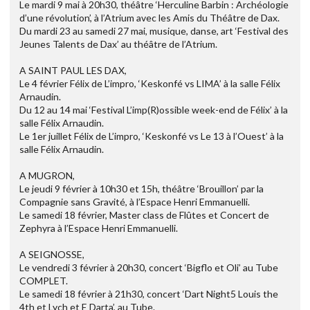
Le mardi 9 mai à 20h30, théâtre ‘Herculine Barbin : Archéologie
d’une révolution’, à l’Atrium avec les Amis du Théâtre de Dax.
Du mardi 23 au samedi 27 mai, musique, danse, art ‘Festival des
Jeunes Talents de Dax’ au théâtre de l’Atrium.
A SAINT PAUL LES DAX,
Le 4 février Félix de L’impro, ‘Keskonfé vs LIMA’ à la salle Félix
Arnaudin.
Du 12 au 14 mai ‘Festival L’imp(R)ossible week-end de Félix’ à la
salle Félix Arnaudin.
Le 1er juillet Félix de L’impro, ‘Keskonfé vs Le 13 à l’Ouest’ à la
salle Félix Arnaudin.
A MUGRON,
Le jeudi 9 février à 10h30 et 15h, théâtre ‘Brouillon’ par la
Compagnie sans Gravité, à l’Espace Henri Emmanuelli.
Le samedi 18 février, Master class de Flûtes et Concert de
Zephyra à l’Espace Henri Emmanuelli.
A SEIGNOSSE,
Le vendredi 3 février à 20h30, concert ‘Bigflo et Oli’ au Tube
COMPLET.
Le samedi 18 février à 21h30, concert ‘Dart Night5 Louis the
4th et Lych et E Darta’, au Tube.