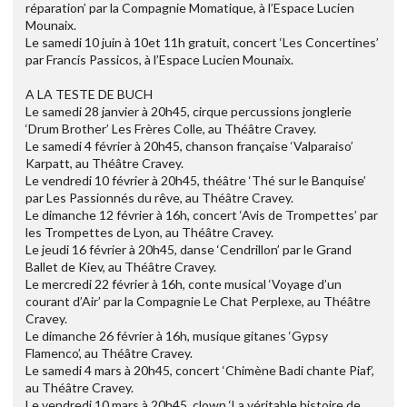
réparation’ par la Compagnie Momatique, à l’Espace Lucien
Mounaix.
Le samedi 10 juin à 10et 11h gratuit, concert ‘Les Concertines’
par Francis Passicos, à l’Espace Lucien Mounaix.
A LA TESTE DE BUCH
Le samedi 28 janvier à 20h45, cirque percussions jonglerie
‘Drum Brother’ Les Frères Colle, au Théâtre Cravey.
Le samedi 4 février à 20h45, chanson française ‘Valparaiso’
Karpatt, au Théâtre Cravey.
Le vendredi 10 février à 20h45, théâtre ‘Thé sur le Banquise’
par Les Passionnés du rêve, au Théâtre Cravey.
Le dimanche 12 février à 16h, concert ‘Avis de Trompettes’ par
les Trompettes de Lyon, au Théâtre Cravey.
Le jeudi 16 février à 20h45, danse ‘Cendrillon’ par le Grand
Ballet de Kiev, au Théâtre Cravey.
Le mercredi 22 février à 16h, conte musical ‘Voyage d’un
courant d’Air’ par la Compagnie Le Chat Perplexe, au Théâtre
Cravey.
Le dimanche 26 février à 16h, musique gitanes ‘Gypsy
Flamenco’, au Théâtre Cravey.
Le samedi 4 mars à 20h45, concert ‘Chimène Badi chante Piaf’,
au Théâtre Cravey.
Le vendredi 10 mars à 20h45, clown ‘La véritable histoire de