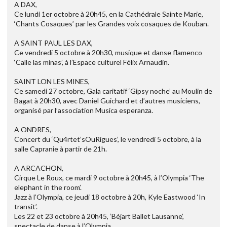
A DAX,
Ce lundi 1er octobre à 20h45, en la Cathédrale Sainte Marie,
‘Chants Cosaques’ par les Grandes voix cosaques de Kouban.
A SAINT PAUL LES DAX,
Ce vendredi 5 octobre à 20h30, musique et danse flamenco
‘Calle las minas’, à l’Espace culturel Félix Arnaudin.
SAINT LON LES MINES,
Ce samedi 27 octobre, Gala caritatif ‘Gipsy noche’ au Moulin de
Bagat à 20h30, avec Daniel Guichard et d’autres musiciens,
organisé par l’association Musica esperanza.
A ONDRES,
Concert du ‘Qu4rtet’sOuRigues’, le vendredi 5 octobre, à la
salle Capranie à partir de 21h.
A ARCACHON,
Cirque Le Roux, ce mardi 9 octobre à 20h45, à l’Olympia ‘The
elephant in the room’.
Jazz à l’Olympia, ce jeudi 18 octobre à 20h, Kyle Eastwood ‘In
transit’.
Les 22 et 23 octobre à 20h45, ‘Béjart Ballet Lausanne’,
spectacle de danse à l’Olympia.