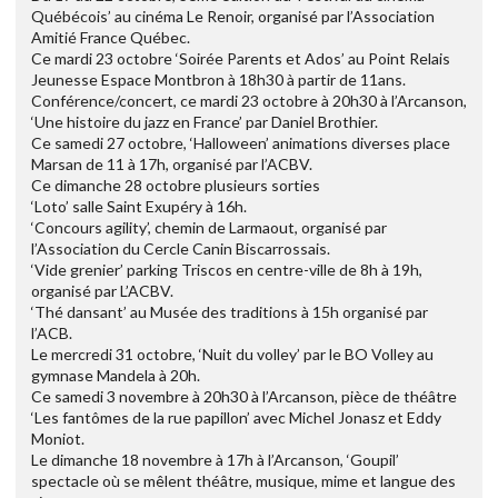
Québécois’ au cinéma Le Renoir, organisé par l’Association
Amitié France Québec.
Ce mardi 23 octobre ‘Soirée Parents et Ados’ au Point Relais
Jeunesse Espace Montbron à 18h30 à partir de 11ans.
Conférence/concert, ce mardi 23 octobre à 20h30 à l’Arcanson,
‘Une histoire du jazz en France’ par Daniel Brothier.
Ce samedi 27 octobre, ‘Halloween’ animations diverses place
Marsan de 11 à 17h, organisé par l’ACBV.
Ce dimanche 28 octobre plusieurs sorties
‘Loto’ salle Saint Exupéry à 16h.
‘Concours agility’, chemin de Larmaout, organisé par
l’Association du Cercle Canin Biscarrossais.
‘Vide grenier’ parking Triscos en centre-ville de 8h à 19h,
organisé par L’ACBV.
‘Thé dansant’ au Musée des traditions à 15h organisé par
l’ACB.
Le mercredi 31 octobre, ‘Nuit du volley’ par le BO Volley au
gymnase Mandela à 20h.
Ce samedi 3 novembre à 20h30 à l’Arcanson, pièce de théâtre
‘Les fantômes de la rue papillon’ avec Michel Jonasz et Eddy
Moniot.
Le dimanche 18 novembre à 17h à l’Arcanson, ‘Goupil’
spectacle où se mêlent théâtre, musique, mime et langue des