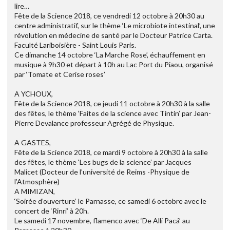
lire…
Fête de la Science 2018, ce vendredi 12 octobre à 20h30 au
centre administratif, sur le thème ‘Le microbiote intestinal’, une
révolution en médecine de santé par le Docteur Patrice Carta.
Faculté Lariboisière - Saint Louis Paris.
Ce dimanche 14 octobre ‘La Marche Rose’, échauffement en
musique à 9h30 et départ à 10h au Lac Port du Piaou, organisé
par ‘Tomate et Cerise roses’
A YCHOUX,
Fête de la Science 2018, ce jeudi 11 octobre à 20h30 à la salle
des fêtes, le thème ‘Faites de la science avec Tintin’ par Jean-
Pierre Devalance professeur Agrégé de Physique.
A GASTES,
Fête de la Science 2018, ce mardi 9 octobre à 20h30 à la salle
des fêtes, le thème ‘Les bugs de la science’ par Jacques
Malicet (Docteur de l’université de Reims -Physique de
l’Atmosphère)
A MIMIZAN,
‘Soirée d’ouverture’ le Parnasse, ce samedi 6 octobre avec le
concert de ‘Rinri’ à 20h.
Le samedi 17 novembre, flamenco avec ‘De Alli Pacá’ au