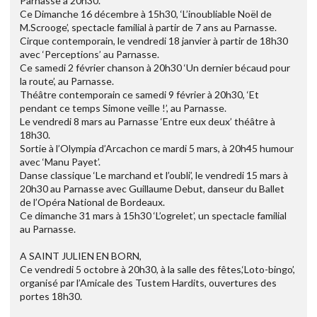
Parnasse à 20h30.
Ce Dimanche 16 décembre à 15h30, ‘L’inoubliable Noël de
M.Scrooge’, spectacle familial à partir de 7 ans au Parnasse.
Cirque contemporain, le vendredi 18 janvier à partir de 18h30
avec ‘Perceptions’ au Parnasse.
Ce samedi 2 février chanson à 20h30 ‘Un dernier bécaud pour
la route’, au Parnasse.
Théâtre contemporain ce samedi 9 février à 20h30, ‘Et
pendant ce temps Simone veille !’, au Parnasse.
Le vendredi 8 mars au Parnasse ‘Entre eux deux’ théâtre à
18h30.
Sortie à l’Olympia d’Arcachon ce mardi 5 mars, à 20h45 humour
avec ‘Manu Payet’.
Danse classique ‘Le marchand et l’oubli’, le vendredi 15 mars à
20h30 au Parnasse avec Guillaume Debut, danseur du Ballet
de l’Opéra National de Bordeaux.
Ce dimanche 31 mars à 15h30 ‘L’ogrelet’, un spectacle familial
au Parnasse.
A SAINT JULIEN EN BORN,
Ce vendredi 5 octobre à 20h30, à la salle des fêtes,‘Loto-bingo’,
organisé par l’Amicale des Tustem Hardits, ouvertures des
portes 18h30.