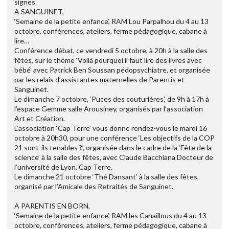
signes.
A SANGUINET,
‘Semaine de la petite enfance’, RAM Lou Parpalhou du 4 au 13
octobre, conférences, ateliers, ferme pédagogique, cabane à
lire…
Conférence débat, ce vendredi 5 octobre, à 20h à la salle des
fêtes, sur le thème ‘Voilà pourquoi il faut lire des livres avec
bébé’ avec Patrick Ben Soussan pédopsychiatre, et organisée
par les relais d’assistantes maternelles de Parentis et
Sanguinet.
Le dimanche 7 octobre, ‘Puces des couturières’, de 9h à 17h à
l’espace Gemme salle Arousiney, organisés par l’association
Art et Création.
L’association ‘Cap Terre’ vous donne rendez-vous le mardi 16
octobre à 20h30, pour une conférence ‘Les objectifs de la COP
21 sont-ils tenables ?’, organisée dans le cadre de la ‘Fête de la
science’ à la salle des fêtes, avec Claude Bacchiana Docteur de
l’université de Lyon, Cap Terre.
Le dimanche 21 octobre ‘Thé Dansant’ à la salle des fêtes,
organisé par l’Amicale des Retraités de Sanguinet.
A PARENTIS EN BORN,
‘Semaine de la petite enfance’, RAM les Canaillous du 4 au 13
octobre, conférences, ateliers, ferme pédagogique, cabane à