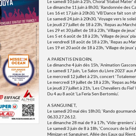
Le samedi 10 juin à 21h, Choral ‘Stabat Mater’ 
Le dimanche 11 juin à 8h30, ‘Randonnée des Ca
Les 16 et 17 juin à 20h30, ‘VB’Dance fait son s
Le samedi 24 juin à 20h30, ‘Voyage vers le solei
Le jeudi 27 juillet de 18 à 23h, ‘Repas au March
Les 29 et 30 juillet de 18 à 23h, ‘Village de jeux
Les 5 et 6 août de 18 à 23h, ‘Village de jeux’ pl
Le vendredi 18 août de 18 à 23h, ‘Repas au Ma
Les 19 et 20 août de 18 à 23h, ‘Village de jeux’ 
A PARENTIS EN BORN,
Le dimanche 4 juin dès 15h, ‘Animation Gasconne
Le samedi 17 juin, ‘Le Salon du Livre 2023’ aux 
Le mercredi 12 juillet à 21h, concert ‘Totaleme
Le mercredi 19 juillet de 18 à 23h, ‘Repas au 
Le jeudi 27 juillet à 21h, ‘Les Chevaliers du Fiel
Du 4 au 8 août ‘La Feria Sen Bertomiu’.
A SANGUINET,
Le samedi 20 mai dès 18h30, ‘Rando gourmande 
06.33.27.26.12.
Le dimanche 28 mai de 9 à 17h, ‘Vide-greniers’
Le samedi 3 juin de 8 à 18h, ‘Concours de la F
Mimizan et Sanguinet, Allée des Eaux qui Rient