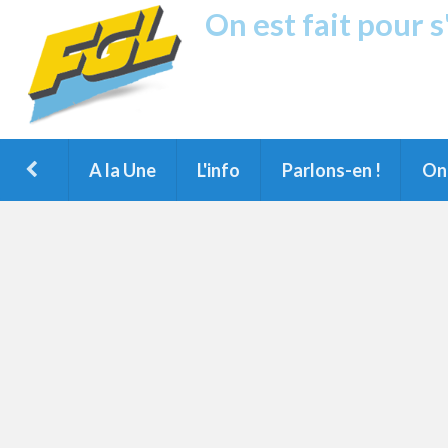
On est fait pour 
Fréquence G
1ère Radio FM du Nord des Landes, 
Montois et du Grand Dax
A la Une
L'info
Parlons-en !
On 