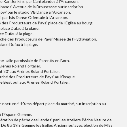
de Karl Jenkins, par Cantelandes à l’Arcanson.
banes’ Avenue de la Broustasse sur inscription.
how’ par le studio VB’Dance à l’Arcanson.
l’ par Isis Danse Orientale à l’Arcanson.
é des Producteurs de Pays’, place de l’Eglise au bourg.
’ place Dufau à la plage.
ace Dufau à la plage.
rché des Producteurs de Pays’ Musée de l’Hydraviation.
place Dufau à la plage.
’ salle paroissiale de Parentis en Born.
Arènes Roland Portalier.
nt 80’ aux Arènes Roland Portalier.
Marché des Producteurs de Pays’ au Kiosque.
’ le Best ouf aux Arènes Roland Portalier.
nocturne’ 10kms départ place du marché, sur inscription au
 à l’Espace Gemme.
édération de pêche des Landes’ par Les Ateliers Pêche Nature de
. De 8 à 19h ‘Gemme les Belles Anciennes’ avec élection de Miss