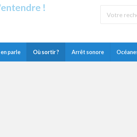
s'entendre !
rands Lacs
89.3 
du Littoral landais, du Marensin, du Pays
en parle
Où sortir ?
Arrêt sonore
Océane