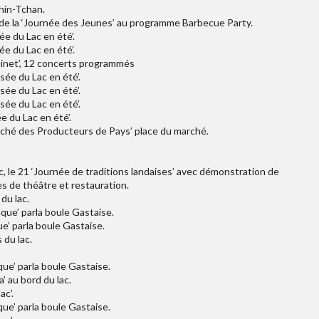
hin-Tchan.
n de la ‘Journée des Jeunes’ au programme Barbecue Party.
ée du Lac en été’.
ée du Lac en été’.
guinet’, 12 concerts programmés
sée du Lac en été’.
sée du Lac en été’.
sée du Lac en été’.
 du Lac en été’.
rché des Producteurs de Pays’ place du marché.
ac, le 21 ‘Journée de traditions landaises’ avec démonstration de
s de théâtre et restauration.
du lac.
nque’ parla boule Gastaise.
ue’ parla boule Gastaise.
 du lac.
que’ parla boule Gastaise.
’ au bord du lac.
ac’.
que’ parla boule Gastaise.