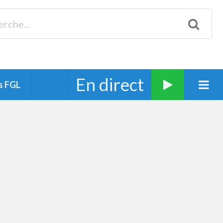
Biscarrosse 98.3 Plages océanes 91.1 Mimizan 93.7 Ste-Eulalie
94.7 Grand Dax 91.9 Soustons 90.1 Mt-de-Marsan
En direct
s FGL