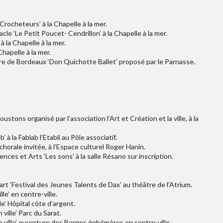
 Crocheteurs’ à la Chapelle à la mer.
le ‘Le Petit Poucet- Cendrillon’ à la Chapelle à la mer.
à la Chapelle à la mer.
Chapelle à la mer.
tre de Bordeaux ‘Don Quichotte Ballet’ proposé par le Parnasse.
ustons organisé par l’association l’Art et Création et la ville, à la
à la Fablab l’Etabli au Pôle associatif.
horale invitée, à l’Espace culturel Roger Hanin.
ences et Arts ‘Les sons’ à la salle Résano sur inscription.
rt ‘Festival des Jeunes Talents de Dax’ au théâtre de l’Atrium.
lle’ en centre-ville.
lle’ Hôpital côte d’argent.
 ville’ Parc du Sarat.
en ville’ ouverture des Berges éphémères en centre-ville.