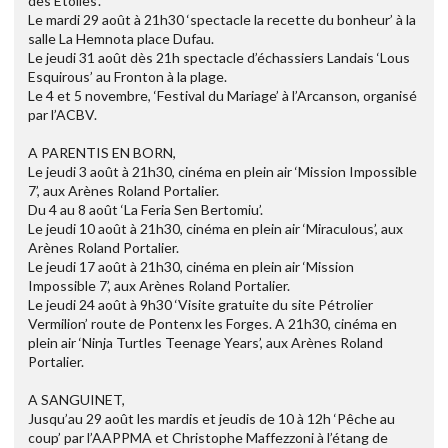
des Etoiles’.
Le mardi 29 août à 21h30 ‘spectacle la recette du bonheur’ à la
salle La Hemnota place Dufau.
Le jeudi 31 août dès 21h spectacle d’échassiers Landais ‘Lous
Esquirous’ au Fronton à la plage.
Le 4 et 5 novembre, ‘Festival du Mariage’ à l’Arcanson, organisé
par l’ACBV.
A PARENTIS EN BORN,
Le jeudi 3 août à 21h30, cinéma en plein air ‘Mission Impossible
7’, aux Arènes Roland Portalier.
Du 4 au 8 août ‘La Feria Sen Bertomiu’.
Le jeudi 10 août à 21h30, cinéma en plein air ‘Miraculous’, aux
Arènes Roland Portalier.
Le jeudi 17 août à 21h30, cinéma en plein air ‘Mission
Impossible 7’, aux Arènes Roland Portalier.
Le jeudi 24 août à 9h30 ‘Visite gratuite du site Pétrolier
Vermilion’ route de Pontenx les Forges. A 21h30, cinéma en
plein air ‘Ninja Turtles Teenage Years’, aux Arènes Roland
Portalier.
A SANGUINET,
Jusqu’au 29 août les mardis et jeudis de 10 à 12h ‘Pêche au
coup’ par l’AAPPMA et Christophe Maffezzoni à l’étang de