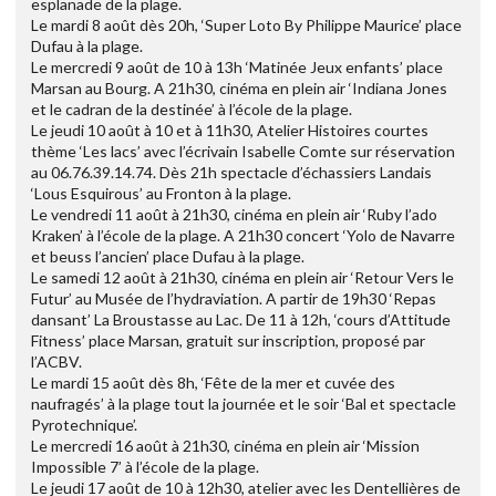
esplanade de la plage.
Le mardi 8 août dès 20h, ‘Super Loto By Philippe Maurice’ place
Dufau à la plage.
Le mercredi 9 août de 10 à 13h ‘Matinée Jeux enfants’ place
Marsan au Bourg. A 21h30, cinéma en plein air ‘Indiana Jones
et le cadran de la destinée’ à l’école de la plage.
Le jeudi 10 août à 10 et à 11h30, Atelier Histoires courtes
thème ‘Les lacs’ avec l’écrivain Isabelle Comte sur réservation
au 06.76.39.14.74. Dès 21h spectacle d’échassiers Landais
‘Lous Esquirous’ au Fronton à la plage.
Le vendredi 11 août à 21h30, cinéma en plein air ‘Ruby l’ado
Kraken’ à l’école de la plage. A 21h30 concert ‘Yolo de Navarre
et beuss l’ancien’ place Dufau à la plage.
Le samedi 12 août à 21h30, cinéma en plein air ‘Retour Vers le
Futur’ au Musée de l’hydraviation. A partir de 19h30 ‘Repas
dansant’ La Broustasse au Lac. De 11 à 12h, ‘cours d’Attitude
Fitness’ place Marsan, gratuit sur inscription, proposé par
l’ACBV.
Le mardi 15 août dès 8h, ‘Fête de la mer et cuvée des
naufragés’ à la plage tout la journée et le soir ‘Bal et spectacle
Pyrotechnique’.
Le mercredi 16 août à 21h30, cinéma en plein air ‘Mission
Impossible 7’ à l’école de la plage.
Le jeudi 17 août de 10 à 12h30, atelier avec les Dentellières de