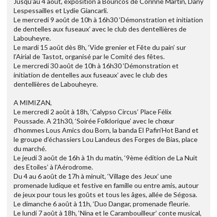
Jusqu’au 4 août, exposition à Bouricos de Corinne Martin, Dany
Lespessailles et Lydie Giancarli.
Le mercredi 9 août de 10h à 16h30 ‘Démonstration et initiation
de dentelles aux fuseaux’ avec le club des dentellières de
Labouheyre.
Le mardi 15 août dès 8h, ‘Vide grenier et Fête du pain’ sur
l’Airial de Tastot, organisé par le Comité des fêtes.
Le mercredi 30 août de 10h à 16h30 ‘Démonstration et
initiation de dentelles aux fuseaux’ avec le club des
dentellières de Labouheyre.
A MIMIZAN,
Le mercredi 2 août à 18h, ‘Calypso Circus’ Place Félix
Poussade. A 21h30, ‘Soirée Folklorique’ avec le chœur
d’hommes Lous Amics dou Born, la banda El Pafin’Hot Band et
le groupe d’échassiers Lou Landeus des Forges de Bias, place
du marché.
Le jeudi 3 août de 16h à 1h du matin, ‘9ème édition de La Nuit
des Etoiles’ à l’Aérodrome.
Du 4 au 6 août de 17h à minuit, ‘Village des Jeux’ une
promenade ludique et festive en famille ou entre amis, autour
de jeux pour tous les goûts et tous les âges, allée de Ségosa.
Le dimanche 6 août à 11h, ‘Duo Dangar, promenade fleurie.
Le lundi 7 août à 18h, ‘Nina et le Carambouilleur’ conte musical,