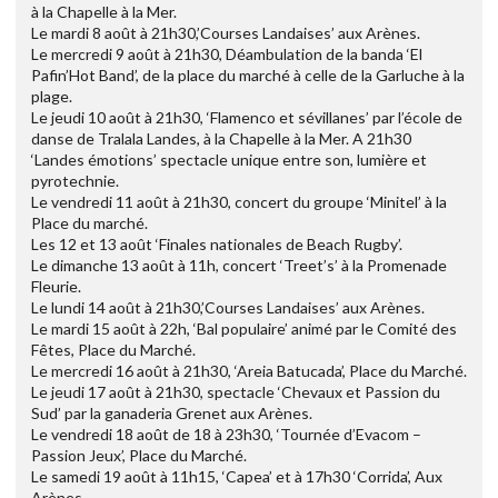
à la Chapelle à la Mer.
Le mardi 8 août à 21h30,’Courses Landaises’ aux Arènes.
Le mercredi 9 août à 21h30, Déambulation de la banda ‘El
Pafin’Hot Band’, de la place du marché à celle de la Garluche à la
plage.
Le jeudi 10 août à 21h30, ‘Flamenco et sévillanes’ par l’école de
danse de Tralala Landes, à la Chapelle à la Mer. A 21h30
‘Landes émotions’ spectacle unique entre son, lumière et
pyrotechnie.
Le vendredi 11 août à 21h30, concert du groupe ‘Minitel’ à la
Place du marché.
Les 12 et 13 août ‘Finales nationales de Beach Rugby’.
Le dimanche 13 août à 11h, concert ‘Treet’s’ à la Promenade
Fleurie.
Le lundi 14 août à 21h30,’Courses Landaises’ aux Arènes.
Le mardi 15 août à 22h, ‘Bal populaire’ animé par le Comité des
Fêtes, Place du Marché.
Le mercredi 16 août à 21h30, ‘Areia Batucada’, Place du Marché.
Le jeudi 17 août à 21h30, spectacle ‘Chevaux et Passion du
Sud’ par la ganaderia Grenet aux Arènes.
Le vendredi 18 août de 18 à 23h30, ‘Tournée d’Evacom –
Passion Jeux’, Place du Marché.
Le samedi 19 août à 11h15, ‘Capea’ et à 17h30 ‘Corrida’, Aux
Arènes.