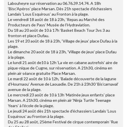
Labouheyre sur réservation au 06.76.39.14.74. A 18h
‘Bisc’Apéros’ place Marsan. Dès 21h spectacle d’échassiers
Landais ‘Lous Esquirous’ au Fronton à la plage.
Le vendredi 18 août de 18 à 23h, ‘Repas au Marché des
Producteurs de Pays’ Musée de l’Hydraviation.
Du 18 au 20 août de 10 à 17h ‘Basket Beach Tour 3vs 3 au
fronton et place Dufau.
Les 19 et 20 août de 18 à 23h, ‘Village de jeux’ place Dufau à la
plage.
Le dimanche 20 août de 18 à 23h, ‘Village de jeux’ place Dufau
à la plage.
Le lundi 21 août de10 à 12h ‘La vie en cabane autrefois’ aire de
pique-nique de Cugne, sur réservation. A 21h30, cinéma en
plein air séance gratuite Place Marsan.
Le mardi 22 août de 10 à 12h, ‘Balade découverte de la lagune
d’Hournaou’ Avenue de Laouadie. De 21h à 23h30 ‘Bis’carnaval’
avenue de la plage.
Le mercredi 23 août de 10 à 13h ‘Matinée jeux enfants’ place
Marsan. A 21h30, cinéma en plein air ‘Ninja Turtle Teenage
Years’ à l’école de la plage.
Le jeudi 24 août dès 21h spectacle d’échassiers Landais ‘Lous
Esquirous’ au Fronton à la plage.
Du 25 au 28 août, 25ème Festival de cirque contemporain ‘Rue