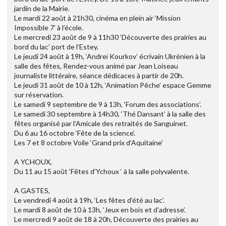
jardin de la Mairie.
Le mardi 22 août à 21h30, cinéma en plein air ‘Mission
Impossible 7’ à l’école.
Le mercredi 23 août de 9 à 11h30 ‘Découverte des prairies au
bord du lac’ port de l’Estey.
Le jeudi 24 août à 19h, ‘Andreï Kourkov’ écrivain Ukrénien à la
salle des fêtes, Rendez-vous animé par Jean Loiseau
journaliste littéraire, séance dédicaces à partir de 20h.
Le jeudi 31 août de 10 à 12h, ‘Animation Pêche’ espace Gemme
sur réservation.
Le samedi 9 septembre de 9 à 13h, ‘Forum des associations’.
Le samedi 30 septembre à 14h30, ‘Thé Dansant’ à la salle des
fêtes organisé par l’Amicale des retraités de Sanguinet.
Du 6 au 16 octobre ‘Fête de la science’.
Les 7 et 8 octobre Voile ‘Grand prix d’Aquitaine’
A YCHOUX,
Du 11 au 15 août ‘Fêtes d’Ychoux ‘ à la salle polyvalente.
A GASTES,
Le vendredi 4 août à 19h, ‘Les fêtes d’été au lac’.
Le mardi 8 août de 10 à 13h, ‘Jeux en bois et d’adresse’.
Le mercredi 9 août de 18 à 20h, Découverte des prairies au