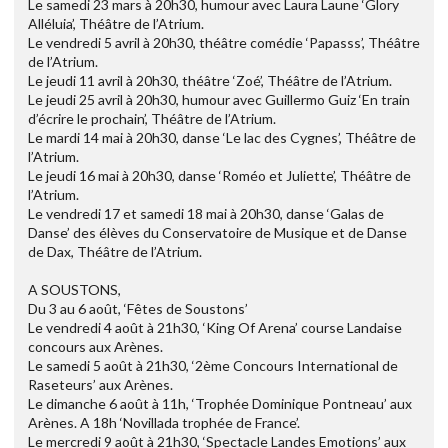
Le samedi 23 mars à 20h30, humour avec Laura Laune ‘Glory
Alléluia’, Théâtre de l’Atrium.
Le vendredi 5 avril à 20h30, théâtre comédie ‘Papasss’, Théâtre
de l’Atrium.
Le jeudi 11 avril à 20h30, théâtre ‘Zoé’, Théâtre de l’Atrium.
Le jeudi 25 avril à 20h30, humour avec Guillermo Guiz ‘En train
d’écrire le prochain’, Théâtre de l’Atrium.
Le mardi 14 mai à 20h30, danse ‘Le lac des Cygnes’, Théâtre de
l’Atrium.
Le jeudi 16 mai à 20h30, danse ‘Roméo et Juliette’, Théâtre de
l’Atrium.
Le vendredi 17 et samedi 18 mai à 20h30, danse ‘Galas de
Danse’ des élèves du Conservatoire de Musique et de Danse
de Dax, Théâtre de l’Atrium.
A SOUSTONS,
Du 3 au 6 août, ‘Fêtes de Soustons’
Le vendredi 4 août à 21h30, ‘King Of Arena’ course Landaise
concours aux Arènes.
Le samedi 5 août à 21h30, ‘2ème Concours International de
Raseteurs’ aux Arènes.
Le dimanche 6 août à 11h, ‘Trophée Dominique Pontneau’ aux
Arènes. A 18h ‘Novillada trophée de France’.
Le mercredi 9 août à 21h30, ‘Spectacle Landes Emotions’ aux