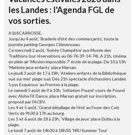
les Landes : l'Agenda FGL de
vos sorties.
A BISCARROSSE,
Jusqu’au 4 août, ‘Braderie d’été des commerçants’, toute la
journée parking Georges Clémenceau.
Ce mercredi 2 août, ‘Soirée Champêtre’ aux Musée des
Traditions (sur réservations au 06-76-39-14-74). A 21h, cinéma
en plein air ‘Mission impossible 7’ école de la plage. De 10 à 13h
‘Matinée jeux enfants’ place Marsan.
Le jeudi 3 août de 17 à 18h, ‘Ateliers enfants de la Bibliothèque
vue sur mer’ plage sud. Dès 21h spectacle d’échassiers Landais
‘Lous Esquirous’ au Fronton à la plage.
Le samedi 5 août de 9 à 10h, ‘Initiation Pound’ cours de Pound
avec Aloha Fit Dance, place Marsan gratuit sur inscription,
proposé par l’ACBV.
Les 4 et 5 août, ‘Grand déballage de l’été’ au Foyer des Cols
Verts de 9h30 à 17h au bourg.
Les 5 et 6 août de 18 à 23h, ‘Village de jeux’ place Dufau à la
plage.
Le lundi 7 août de 14h30 à 18h30, ‘NRJ Summer Tour’