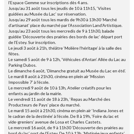
l’Espace Gemme sur inscriptions dès 4 ans.
Jusqu’au 31 août tous les jeudis de 10 à 11h15, ‘Visites
guidées au Musée du Lac’ sur réservation.
Jusqu’au 29 août tous les mardis de 9h30 à 13h30 ‘Marché
d’artisanat’ place du marché par l’Association Land’Artistique.
Jusqu’au 23 août tous les mercredis de 9 à 11h30, balade
guidée ‘Découverte des prairies des bords de lac’ départ port
de l’Estey. Sur inscription.
Le jeudi 3 août à 21h, théâtre ‘Molière l’héritage’ à la salle des
fêtes.
Le samedi 5 août de 9 à 12h, ‘Véhicules d’Antan’ Allée du Lac au
Parking Dubos.
Le dimanche 6 août, ‘Dimanche gratuit au Musée du Lac en été’.
Le mardi 8 août à 21h30, cinéma en plein air ‘Mission
Impossible 7’ à l’école.
Le mercredi 9 août de 10 à 13h, Atelier créatifs pour les
enfants au jardin de la mairie.
Le vendredi 11 août de 18 à 23h, ‘Repas au Marché des
Producteurs de Pays’ place du marché.
Le mardi 15 août à 21h30, cinéma en plein air ‘Indiana Jones et
le cadran de la destinée’ à l’école. De 8 à 19h, ‘Foire du lac et
vide-greniers’ avenue de Losa et Charles Castets.
Le mercredi 16 août, de 9 à 11h30 ‘Découverte des prairies au
bord du lac’ port de l’Estey. De 10 à 13h, ‘Matinée jeux enfants’