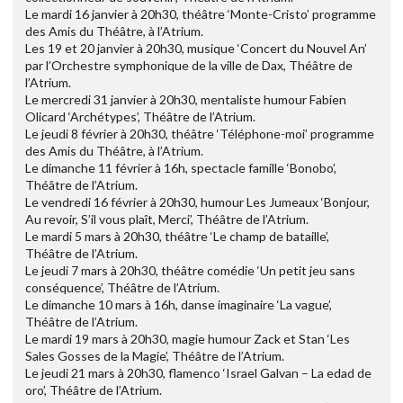
Le mardi 16 janvier à 20h30, théâtre ‘Monte-Cristo’ programme
des Amis du Théâtre, à l’Atrium.
Les 19 et 20 janvier à 20h30, musique ‘Concert du Nouvel An’
par l’Orchestre symphonique de la ville de Dax, Théâtre de
l’Atrium.
Le mercredi 31 janvier à 20h30, mentaliste humour Fabien
Olicard ‘Archétypes’, Théâtre de l’Atrium.
Le jeudi 8 février à 20h30, théâtre ‘Téléphone-moi’ programme
des Amis du Théâtre, à l’Atrium.
Le dimanche 11 février à 16h, spectacle famille ‘Bonobo’,
Théâtre de l’Atrium.
Le vendredi 16 février à 20h30, humour Les Jumeaux ‘Bonjour,
Au revoir, S’il vous plaît, Merci’, Théâtre de l’Atrium.
Le mardi 5 mars à 20h30, théâtre ‘Le champ de bataille’,
Théâtre de l’Atrium.
Le jeudi 7 mars à 20h30, théâtre comédie ‘Un petit jeu sans
conséquence’, Théâtre de l’Atrium.
Le dimanche 10 mars à 16h, danse imaginaire ‘La vague’,
Théâtre de l’Atrium.
Le mardi 19 mars à 20h30, magie humour Zack et Stan ‘Les
Sales Gosses de la Magie’, Théâtre de l’Atrium.
Le jeudi 21 mars à 20h30, flamenco ‘Israel Galvan – La edad de
oro’, Théâtre de l’Atrium.