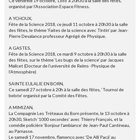
Ce vendredi 19 octobre, ‘Loto’ à 20h30 à la salle des fêtes,
organisé par l’Association Espace Fitness.
A YCHOUX,
Fête de la Science 2018, ce jeudi 11 octobre à 20h30 à la salle
des fêtes, le thème ‘Faites de la science avec Tintin’ par Jean-
Pierre Devalance professeur Agrégé de Physique.
A GASTES,
Fête de la Science 2018, ce mardi 9 octobre à 20h30 à la salle
des fêtes, sur le thème ‘Les bugs de la science’ par Jacques
Malicet (Docteur de l’université de Reims -Physique de
l’Atmosphère)
SAINTE EULALIE EN BORN,
Ce samedi 27 octobre à 20h à la salle des fêtes, ‘Tournoi de
belote’ organisé par la Comité des Fêtes.
A MIMIZAN,
La Compagnie Les Tréteaux du Born présente, le 13 octobre à
20h30, Sketch ‘1000 secondes’ avec Thierry François, et la
comédie policière ‘Bonjour l’ambiance’ de Jean-Paul Cantineau,
au Parnasse.
Le samedi 17 novembre, flamenco avec ‘De Alli Pacá’ au