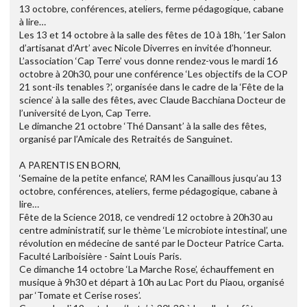
13 octobre, conférences, ateliers, ferme pédagogique, cabane
à lire…
Les 13 et 14 octobre à la salle des fêtes de 10 à 18h, ‘1er Salon
d’artisanat d’Art’ avec Nicole Diverres en invitée d’honneur.
L’association ‘Cap Terre’ vous donne rendez-vous le mardi 16
octobre à 20h30, pour une conférence ‘Les objectifs de la COP
21 sont-ils tenables ?’, organisée dans le cadre de la ‘Fête de la
science’ à la salle des fêtes, avec Claude Bacchiana Docteur de
l’université de Lyon, Cap Terre.
Le dimanche 21 octobre ‘Thé Dansant’ à la salle des fêtes,
organisé par l’Amicale des Retraités de Sanguinet.
A PARENTIS EN BORN,
‘Semaine de la petite enfance’, RAM les Canaillous jusqu’au 13
octobre, conférences, ateliers, ferme pédagogique, cabane à
lire…
Fête de la Science 2018, ce vendredi 12 octobre à 20h30 au
centre administratif, sur le thème ‘Le microbiote intestinal’, une
révolution en médecine de santé par le Docteur Patrice Carta.
Faculté Lariboisière - Saint Louis Paris.
Ce dimanche 14 octobre ‘La Marche Rose’, échauffement en
musique à 9h30 et départ à 10h au Lac Port du Piaou, organisé
par ‘Tomate et Cerise roses’.