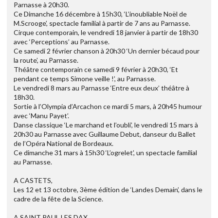
Parnasse à 20h30.
Ce Dimanche 16 décembre à 15h30, ‘L’inoubliable Noël de
M.Scrooge’, spectacle familial à partir de 7 ans au Parnasse.
Cirque contemporain, le vendredi 18 janvier à partir de 18h30
avec ‘Perceptions’ au Parnasse.
Ce samedi 2 février chanson à 20h30 ‘Un dernier bécaud pour
la route’, au Parnasse.
Théâtre contemporain ce samedi 9 février à 20h30, ‘Et
pendant ce temps Simone veille !’, au Parnasse.
Le vendredi 8 mars au Parnasse ‘Entre eux deux’ théâtre à
18h30.
Sortie à l’Olympia d’Arcachon ce mardi 5 mars, à 20h45 humour
avec ‘Manu Payet’.
Danse classique ‘Le marchand et l’oubli’, le vendredi 15 mars à
20h30 au Parnasse avec Guillaume Debut, danseur du Ballet
de l’Opéra National de Bordeaux.
Ce dimanche 31 mars à 15h30 ‘L’ogrelet’, un spectacle familial
au Parnasse.
A CASTETS,
Les 12 et 13 octobre, 3ème édition de ‘Landes Demain’, dans le
cadre de la fête de la Science.
A SAINT PAUL LES DAX,