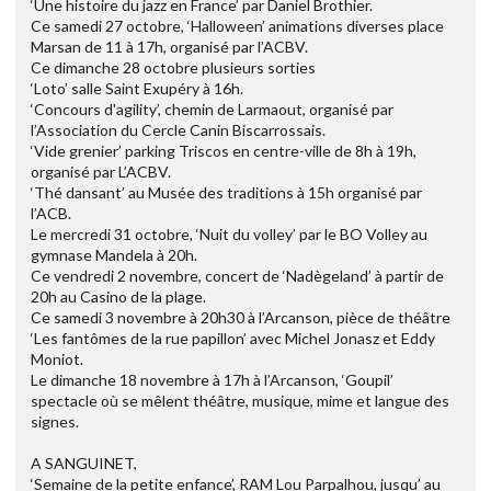
‘Une histoire du jazz en France’ par Daniel Brothier.
Ce samedi 27 octobre, ‘Halloween’ animations diverses place
Marsan de 11 à 17h, organisé par l’ACBV.
Ce dimanche 28 octobre plusieurs sorties
‘Loto’ salle Saint Exupéry à 16h.
‘Concours d'agility’, chemin de Larmaout, organisé par
l’Association du Cercle Canin Biscarrossais.
‘Vide grenier’ parking Triscos en centre-ville de 8h à 19h,
organisé par L’ACBV.
‘Thé dansant’ au Musée des traditions à 15h organisé par
l’ACB.
Le mercredi 31 octobre, ‘Nuit du volley’ par le BO Volley au
gymnase Mandela à 20h.
Ce vendredi 2 novembre, concert de ‘Nadègeland’ à partir de
20h au Casino de la plage.
Ce samedi 3 novembre à 20h30 à l’Arcanson, pièce de théâtre
‘Les fantômes de la rue papillon’ avec Michel Jonasz et Eddy
Moniot.
Le dimanche 18 novembre à 17h à l’Arcanson, ‘Goupil’
spectacle où se mêlent théâtre, musique, mime et langue des
signes.
A SANGUINET,
‘Semaine de la petite enfance’, RAM Lou Parpalhou, jusqu’ au