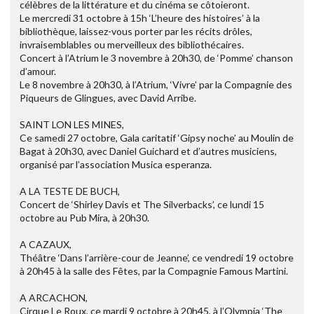
célèbres de la littérature et du cinéma se côtoieront.
Le mercredi 31 octobre à 15h ‘L’heure des histoires’ à la
bibliothèque, laissez-vous porter par les récits drôles,
invraisemblables ou merveilleux des bibliothécaires.
Concert à l’Atrium le 3 novembre à 20h30, de ‘Pomme’ chanson
d’amour.
Le 8 novembre à 20h30, à l’Atrium, ‘Vivre’ par la Compagnie des
Piqueurs de Glingues, avec David Arribe.
SAINT LON LES MINES,
Ce samedi 27 octobre, Gala caritatif ‘Gipsy noche’ au Moulin de
Bagat à 20h30, avec Daniel Guichard et d’autres musiciens,
organisé par l’association Musica esperanza.
A LA TESTE DE BUCH,
Concert de ‘Shirley Davis et The Silverbacks’, ce lundi 15
octobre au Pub Mira, à 20h30.
A CAZAUX,
Théâtre ‘Dans l’arrière-cour de Jeanne’, ce vendredi 19 octobre
à 20h45 à la salle des Fêtes, par la Compagnie Famous Martini.
A ARCACHON,
Cirque Le Roux, ce mardi 9 octobre à 20h45, à l’Olympia ‘The