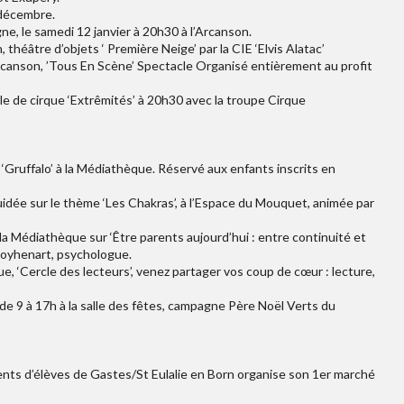
 décembre.
e, le samedi 12 janvier à 20h30 à l’Arcanson.
théâtre d’objets ‘ Première Neige’ par la CIE ‘Elvis Alatac’
rcanson, ’Tous En Scène’ Spectacle Organisé entièrement au profit
le de cirque ‘Extrêmités’ à 20h30 avec la troupe Cirque
‘Gruffalo’ à la Médiathèque. Réservé aux enfants inscrits en
idée sur le thème ‘Les Chakras’, à l’Espace du Mouquet, animée par
 Médiathèque sur ‘Être parents aujourd’hui : entre continuité et
 Doyhenart, psychologue.
, ‘Cercle des lecteurs’, venez partager vos coup de cœur : lecture,
de 9 à 17h à la salle des fêtes, campagne Père Noël Verts du
ents d’élèves de Gastes/St Eulalie en Born organise son 1er marché