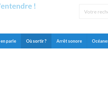
s'entendre !
rands Lacs
89.3 
du Littoral landais, du Marensin, du Pays
en parle
Où sortir ?
Arrêt sonore
Océane