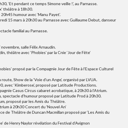
30, ‘Et pendant ce temps Simone veille !’, au Parnasse.
x’ théâtre à 18h30.
 à 20h45 humour avec ‘Manu Payet’.
endredi 15 mars à 20h30 au Parnasse avec Guillaume Debut, danseur
ctacle familial au Parnasse.
7 novembre, salle Félix Arnaudin.
, théâtre avec ‘Phobies’ par la Cnie ‘Jour de Fête’
bies’ propsé par la Compagnie Jour de Fête à l’Espace Culturel
 route, Show de la ‘Voie d’un Ange’, organisé par LVUA.
0, avec ‘Kimberose’, proposé par Latitude Productions.
pagnie Casus Circus cabaret acrobatique, à 20h30 à l’Atrium.
um, spectacle d’humour proposé par Latitude Prod à 20h30.
ium, proposé par les Amis du Théâtre.
Atrium à 20h30 Concert du ‘Nouvel An’
èce de Théâtre de Duncan Macmillan proposé par ‘Les Amis du
’ de Henry Naylor révélation du Festival d’Avignon