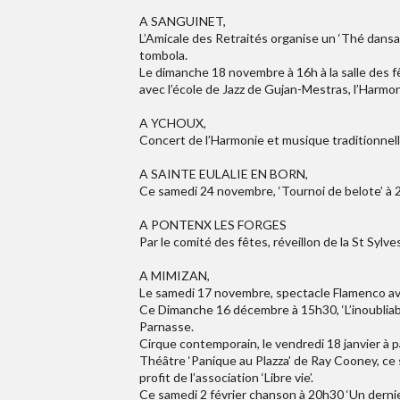
A SANGUINET,
L’Amicale des Retraités organise un ‘Thé dansan
tombola.
Le dimanche 18 novembre à 16h à la salle des f
avec l’école de Jazz de Gujan-Mestras, l’Harmo
A YCHOUX,
Concert de l’Harmonie et musique traditionnelle
A SAINTE EULALIE EN BORN,
Ce samedi 24 novembre, ‘Tournoi de belote’ à 20
A PONTENX LES FORGES
Par le comité des fêtes, réveillon de la St Sylve
A MIMIZAN,
Le samedi 17 novembre, spectacle Flamenco ave
Ce Dimanche 16 décembre à 15h30, ‘L’inoubliable
Parnasse.
Cirque contemporain, le vendredi 18 janvier à 
Théâtre ‘Panique au Plazza’ de Ray Cooney, ce s
profit de l’association ‘Libre vie’.
Ce samedi 2 février chanson à 20h30 ‘Un dernie