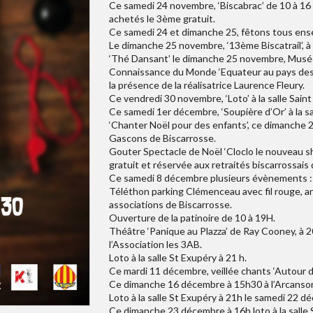
Ce samedi 24 novembre, ‘Biscabrac’ de 10 à 16 h
achetés le 3ème gratuit.
Ce samedi 24 et dimanche 25, fêtons tous ens
Le dimanche 25 novembre, ‘13ème Biscatrail’, à 
‘Thé Dansant’ le dimanche 25 novembre, Musée d
Connaissance du Monde ‘Equateur au pays des 
la présence de la réalisatrice Laurence Fleury.
Ce vendredi 30 novembre, ‘Loto’ à la salle Sain
Ce samedi 1er décembre, ‘Soupière d’Or’ à la sa
‘Chanter Noël pour des enfants’, ce dimanche 2
Gascons de Biscarrosse.
Gouter Spectacle de Noël ‘Cloclo le nouveau sh
gratuit et réservée aux retraités biscarrossais 
Ce samedi 8 décembre plusieurs évènements :
Téléthon parking Clémenceau avec fil rouge, ani
associations de Biscarrosse.
Ouverture de la patinoire de 10 à 19H.
Théâtre ‘Panique au Plazza’ de Ray Cooney, à 20
l’Association les 3AB.
Loto à la salle St Exupéry à 21 h.
Ce mardi 11 décembre, veillée chants ‘Autour de
Ce dimanche 16 décembre à 15h30 à l’Arcanson,
Loto à la salle St Exupéry à 21h le samedi 22 
Ce dimanche 23 décembre à 16h loto à la salle 