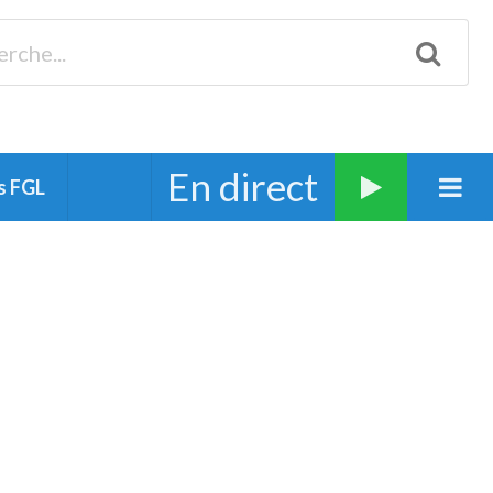
Biscarrosse 98.3 Plages océanes 91.1 Mimizan 93.7 Ste-Eulalie
94.7 Grand Dax 91.9 Soustons 90.1 Mt-de-Marsan
En direct
s FGL