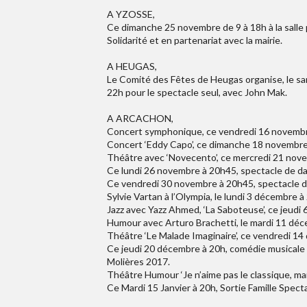
A YZOSSE,
Ce dimanche 25 novembre de 9 à 18h à la salle p
Solidarité et en partenariat avec la mairie.
A HEUGAS,
Le Comité des Fêtes de Heugas organise, le sam
22h pour le spectacle seul, avec John Mak.
A ARCACHON,
Concert symphonique, ce vendredi 16 novembre
Concert ‘Eddy Capo’, ce dimanche 18 novembre,
Théâtre avec ‘Novecento’, ce mercredi 21 nove
Ce lundi 26 novembre à 20h45, spectacle de da
Ce vendredi 30 novembre à 20h45, spectacle de 
Sylvie Vartan à l’Olympia, le lundi 3 décembre à
Jazz avec Yazz Ahmed, ‘La Saboteuse’, ce jeudi 
Humour avec Arturo Brachetti, le mardi 11 déce
Théâtre ‘Le Malade Imaginaire’, ce vendredi 14
Ce jeudi 20 décembre à 20h, comédie musicale 
Molières 2017.
Théâtre Humour ‘Je n’aime pas le classique, mai
Ce Mardi 15 Janvier à 20h, Sortie Famille Spect