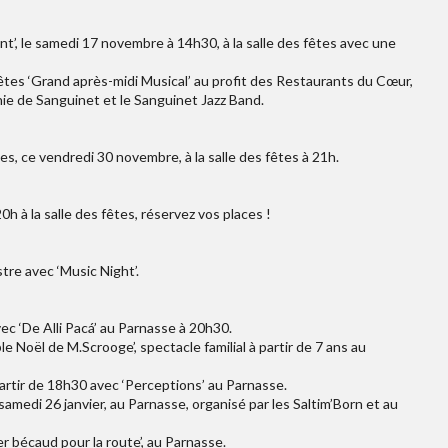
t’, le samedi 17 novembre à 14h30, à la salle des fêtes avec une
êtes ‘Grand après-midi Musical’ au profit des Restaurants du Cœur,
nie de Sanguinet et le Sanguinet Jazz Band.
s, ce vendredi 30 novembre, à la salle des fêtes à 21h.
h à la salle des fêtes, réservez vos places !
stre avec ‘Music Night’.
c ‘De Alli Pacá’ au Parnasse à 20h30.
 Noël de M.Scrooge’, spectacle familial à partir de 7 ans au
partir de 18h30 avec ‘Perceptions’ au Parnasse.
amedi 26 janvier, au Parnasse, organisé par les Saltim’Born et au
r bécaud pour la route’, au Parnasse.