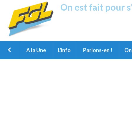
On est fait pour 
Fréquence G
1ère Radio FM du Nord des Landes, 
Montois et du Grand Dax
A la Une
L'info
Parlons-en !
On 