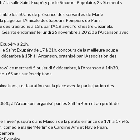
 à la salle Saint Exupéry par le Secours Populaire, 2 vêtements
emble les 50 ans de présence des servantes de Marie
la plage par l’Amicale des Sapeurs Pompiers de Paris.
es traditions à 15h, par l’ACB avec l’orchestre Cezanela.
Géants endormis’ le lundi 26 novembre à 20h30 à l’Arcanson avec
t Exupéry à 21h.
lle Saint Exupéry de 17 à 21h, concours de la meilleure soupe
 décembre à 15h à l’Arcanson, organisé par l’Association des
ow’, ce mercredi 5 ou jeudi 6 décembre, à l’Arcanson à 14h30,
de +65 ans sur inscriptions.
mations, restauration sur la place avec la participation des
h30, à l’Arcanson, organisé par les Saltim’Born et au profit de
 l’hiver’ jusqu’à 6 ans Maison de la petite enfance de 17h à 17h45.
 comédie magie ‘Merlin’ de Caroline Ami et Flavie Péan.
décembre
St Exupéry.