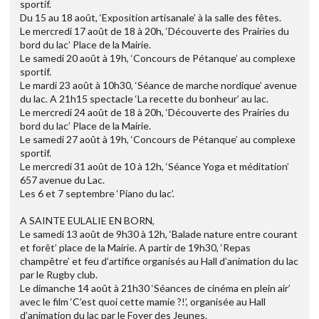
sportif.
Du 15 au 18 août, ‘Exposition artisanale’ à la salle des fêtes.
Le mercredi 17 août de 18 à 20h, ‘Découverte des Prairies du
bord du lac’ Place de la Mairie.
Le samedi 20 août à 19h, ‘Concours de Pétanque’ au complexe
sportif.
Le mardi 23 août à 10h30, ‘Séance de marche nordique’ avenue
du lac. A 21h15 spectacle ‘La recette du bonheur’ au lac.
Le mercredi 24 août de 18 à 20h, ‘Découverte des Prairies du
bord du lac’ Place de la Mairie.
Le samedi 27 août à 19h, ‘Concours de Pétanque’ au complexe
sportif.
Le mercredi 31 août de 10 à 12h, ‘Séance Yoga et méditation’
657 avenue du Lac.
Les 6 et 7 septembre ‘Piano du lac’.
A SAINTE EULALIE EN BORN,
Le samedi 13 août de 9h30 à 12h, ‘Balade nature entre courant
et forêt’ place de la Mairie. A partir de 19h30, ‘Repas
champêtre’ et feu d’artifice organisés au Hall d’animation du lac
par le Rugby club.
Le dimanche 14 août à 21h30 ‘Séances de cinéma en plein air’
avec le film ‘C’est quoi cette mamie ?!’, organisée au Hall
d’animation du lac par le Foyer des Jeunes.