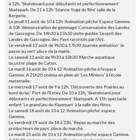
à 12h, ‘Skateboard pour débutants et perfectionnement’
Skatepark. De 11 à 12h ‘Séance Yoga du Rire’ salle de la
Bergerie.
Le jeudi 11 août de 10 à 12h ‘Animation pêche’ Espace Gemme.
A 10h ‘démonstration de gemmage’ Conservatoire des Landes
de Gascogne. De 14h30 à 15h30 visite guidée ‘L’esprit des
Landes de Gascogne, des Pays racontés par l’Art.
Le vendredi 12 août de 9h30 à 17h30 Journée animation ‘Je
passe au vert’ place de la mairie.
Le samedi 13 août de 9h30 à 10h30 ‘Marche aquatique
lacustre’ plage de Caton.
Le mardi 16 août de 10 à 12 ‘Animation pêche à l’espace
Gemme. A 21h20 cinéma en plein air ‘Les Minions’ à l’école
maternelle.
Le mercredi 17 août de 9 à 12h, ‘Découverte des Prairies au
bord du lac’ Port de l’Estey. De 10 à 12h, ‘Skateboard pour
débutants et perfectionnement’ Skatepark. A 11h spectacle
enfant ‘Le grand jeu du Kiperpart’ à la salle des fêtes.
Le samedi 18 août de 10 à 12 ‘Animation pêche’ espace
Gemme.
Le vendredi 19 août de 18 à 23h, ‘Repas au marché des
producteurs de pays’, place du marché.
Le mardi 23 août de 10 à 12 ‘Animation pêche’ espace Gemme.