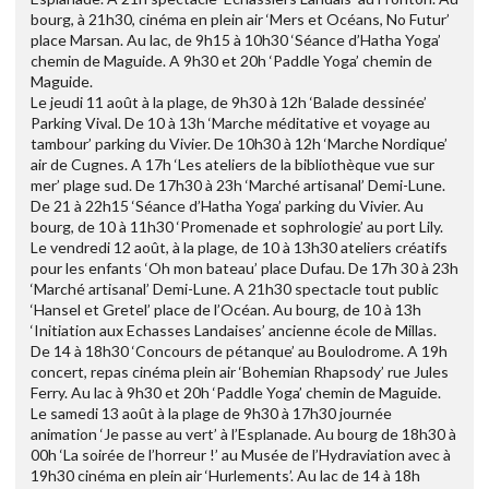
bourg, à 21h30, cinéma en plein air ‘Mers et Océans, No Futur’
place Marsan. Au lac, de 9h15 à 10h30 ‘Séance d’Hatha Yoga’
chemin de Maguide. A 9h30 et 20h ‘Paddle Yoga’ chemin de
Maguide.
Le jeudi 11 août à la plage, de 9h30 à 12h ‘Balade dessinée’
Parking Vival. De 10 à 13h ‘Marche méditative et voyage au
tambour’ parking du Vivier. De 10h30 à 12h ‘Marche Nordique’
air de Cugnes. A 17h ‘Les ateliers de la bibliothèque vue sur
mer’ plage sud. De 17h30 à 23h ‘Marché artisanal’ Demi-Lune.
De 21 à 22h15 ‘Séance d’Hatha Yoga’ parking du Vivier. Au
bourg, de 10 à 11h30 ‘Promenade et sophrologie’ au port Lily.
Le vendredi 12 août, à la plage, de 10 à 13h30 ateliers créatifs
pour les enfants ‘Oh mon bateau’ place Dufau. De 17h 30 à 23h
‘Marché artisanal’ Demi-Lune. A 21h30 spectacle tout public
‘Hansel et Gretel’ place de l’Océan. Au bourg, de 10 à 13h
‘Initiation aux Echasses Landaises’ ancienne école de Millas.
De 14 à 18h30 ‘Concours de pétanque’ au Boulodrome. A 19h
concert, repas cinéma plein air ‘Bohemian Rhapsody’ rue Jules
Ferry. Au lac à 9h30 et 20h ‘Paddle Yoga’ chemin de Maguide.
Le samedi 13 août à la plage de 9h30 à 17h30 journée
animation ‘Je passe au vert’ à l’Esplanade. Au bourg de 18h30 à
00h ‘La soirée de l’horreur !’ au Musée de l’Hydraviation avec à
19h30 cinéma en plein air ‘Hurlements’. Au lac de 14 à 18h