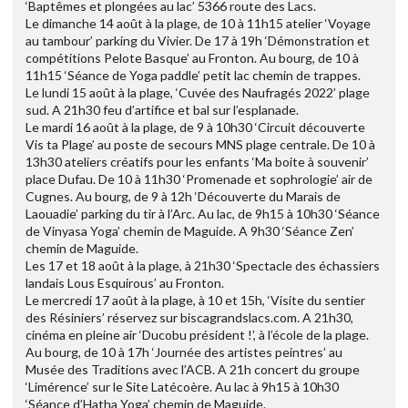
‘Baptêmes et plongées au lac’ 5366 route des Lacs.
Le dimanche 14 août à la plage, de 10 à 11h15 atelier ‘Voyage
au tambour’ parking du Vivier. De 17 à 19h ‘Démonstration et
compétitions Pelote Basque’ au Fronton. Au bourg, de 10 à
11h15 ‘Séance de Yoga paddle’ petit lac chemin de trappes.
Le lundi 15 août à la plage, ‘Cuvée des Naufragés 2022’ plage
sud. A 21h30 feu d’artifice et bal sur l’esplanade.
Le mardi 16 août à la plage, de 9 à 10h30 ‘Circuit découverte
Vis ta Plage’ au poste de secours MNS plage centrale. De 10 à
13h30 ateliers créatifs pour les enfants ‘Ma boite à souvenir’
place Dufau. De 10 à 11h30 ‘Promenade et sophrologie’ air de
Cugnes. Au bourg, de 9 à 12h ‘Découverte du Marais de
Laouadie’ parking du tir à l’Arc. Au lac, de 9h15 à 10h30 ‘Séance
de Vinyasa Yoga’ chemin de Maguide. A 9h30 ‘Séance Zen’
chemin de Maguide.
Les 17 et 18 août à la plage, à 21h30 ‘Spectacle des échassiers
landais Lous Esquirous’ au Fronton.
Le mercredi 17 août à la plage, à 10 et 15h, ‘Visite du sentier
des Résiniers’ réservez sur biscagrandslacs.com. A 21h30,
cinéma en pleine air ‘Ducobu président !’, à l’école de la plage.
Au bourg, de 10 à 17h ‘Journée des artistes peintres’ au
Musée des Traditions avec l’ACB. A 21h concert du groupe
‘Limérence’ sur le Site Latécoère. Au lac à 9h15 à 10h30
‘Séance d’Hatha Yoga’ chemin de Maguide.