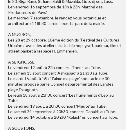
le 20, Biga Ranx, Sofiane Saidi & Mazalda, Guts dj set, Lass.
Le vendredi 16 septembre de 18h à 23h ‘Marché des
Producteurs de Pays’.
Le mercredi 7 septembre, le rendez-vous botanique et
architecture à 18h30 ‘Jardin secrets’ parc de la mairie.
A MUGRON,
Les 28 et 29 octobre, 10ème édition du ‘Festival des Cultures
Urbaines’ avec des ateliers skate, hip hop, graff, parkour, film et
street basket à l’espace H. Emmanuelli.
A SEIGNOSSE,
Le vendredi 12 août à 22h concert ‘Theos’ au Tube.
Le samedi 13 août concert ‘Ashkabad’ à 21h30 au Tube.
Le mardi 16 août à 16h, ‘J’aime ma plage’ spectacle de 30
minutes proposé par le Conseil départemental des Landes
plage Estagnots.
Le jeudi 18 août à 21h30 concert ‘Les hurlements d’Léo’ au
Tube.
Le vendredi 19 août, à 20h30 concert ‘Meute’ au Tube.
Le samedi 24 septembre à 20h30, concert ‘Danakil’ au Tube.
Le vendredi 14 octobre à 20h30, ‘Kalash’ en concert au Tube.
A SOUSTONS,