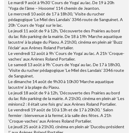
Le mardi 9 août à 9h30 ‘Cours de Yoga’ au lac. De 19 à 20h
‘Yoga de l’âme – Hooome’ 114 chemin de Jeanton.
Le mercredi 10 août de 17 à 18h30, ‘Visite du rucher
pédagogique ‘Le Miel des Landais’ 3346 route de Sanguinet. A
20h ‘Cours de Yoga’ sur le lac.
Le jeudi 11 août de 9 à 12h, ‘Découverte des Prairies au bord
du lac Rdv parking de la mairie. De 18 à 19h ‘Marche aquatique
lacustre’ à la plage du Piaou. A 21h30, cinéma en plein air ‘Buzz
l’éclair’ aux Arènes Roland Portalier.
Le vendredi 12 août à 9h ‘Cours de Yoga’ au lac. A 21h ‘Croque-
vaches’ aux Arènes Roland Portalier.
Le samedi 13 août à 9h ‘Cours de Yoga’ au lac. De 17 à 18h30,
‘Visite du rucher pédagogique ‘Le Miel des Landais’ 3346 route
de Sanguinet.
Le dimanche 14 août de 9h30 à 10h30 ‘Marche aquatique
lacustre’ à la plage du Piaou.
Le jeudi 18 août de 9 à 12h, ‘Découverte des Prairies au bord
du lac Rdv parking de la mairie. A 21h30, cinéma en plein air ‘Les
minions2 : il était une fois gru’ aux Arènes Roland Portalier.
Le vendredi 19 août de 10 à 13h et de 17 à 20h30, ‘ Salon
fermier : bienvenue à la ferme’, à la salle des fêtes. A 21h
‘Croque-vaches’ aux Arènes Roland Portalier.
Le jeudi 25 août à 21h30, cinéma en plein air ‘Ducobu président
!’ aux Arènes Roland Portalier.