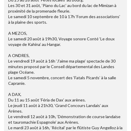
Les 30 et 31 août, ‘Piano du Lac’ au bord du lac de Mimizan à
proximité de la promenade fleurie.
Le samedi 10 septembre de 10 à 17h ‘Forum des associations’
à la plaine des sports.
A MEZOS,
Le samedi 20 août à 19h30, Voyage sonore Conté ‘Le doux
voyage de Kahina’ au Hangar.
A ONDRES,
Le vendredi 19 août à 16h ‘J’aime ma plage’ spectacle de 30
minutes proposé par le Conseil départemental des Landes
plage Océane.
Le samedi 5 novembre, concert des ‘Fatals Picards’ à la salle
Capranie.
A DAX,
Du 11 au 15 août ‘Féria de Dax’ aux arènes.
Le jeudi 11 août à 21h30, ‘Grand Concours Landais’ aux
Arènes.
Le vendredi 12 août à 10h, ‘Démonstration de course landaise
et tauromachie Espagnole’ aux Arènes.
Le mardi 23 août à 16h, ‘Récital’ par le flûtiste Guy Angelloz à la