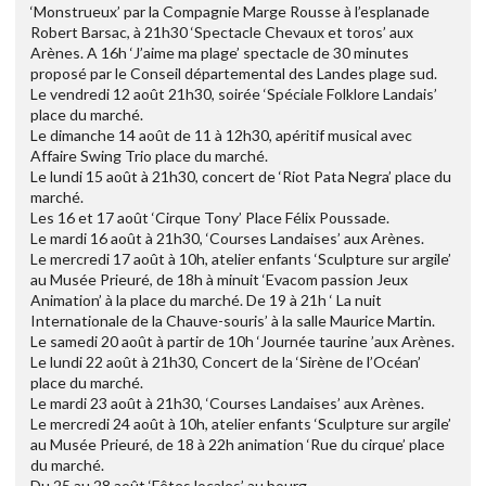
‘Monstrueux’ par la Compagnie Marge Rousse à l’esplanade
Robert Barsac, à 21h30 ‘Spectacle Chevaux et toros’ aux
Arènes. A 16h ‘J’aime ma plage’ spectacle de 30 minutes
proposé par le Conseil départemental des Landes plage sud.
Le vendredi 12 août 21h30, soirée ‘Spéciale Folklore Landais’
place du marché.
Le dimanche 14 août de 11 à 12h30, apéritif musical avec
Affaire Swing Trio place du marché.
Le lundi 15 août à 21h30, concert de ‘Riot Pata Negra’ place du
marché.
Les 16 et 17 août ‘Cirque Tony’ Place Félix Poussade.
Le mardi 16 août à 21h30, ‘Courses Landaises’ aux Arènes.
Le mercredi 17 août à 10h, atelier enfants ‘Sculpture sur argile’
au Musée Prieuré, de 18h à minuit ‘Evacom passion Jeux
Animation’ à la place du marché. De 19 à 21h ‘ La nuit
Internationale de la Chauve-souris’ à la salle Maurice Martin.
Le samedi 20 août à partir de 10h ‘Journée taurine ’aux Arènes.
Le lundi 22 août à 21h30, Concert de la ‘Sirène de l’Océan’
place du marché.
Le mardi 23 août à 21h30, ‘Courses Landaises’ aux Arènes.
Le mercredi 24 août à 10h, atelier enfants ‘Sculpture sur argile’
au Musée Prieuré, de 18 à 22h animation ‘Rue du cirque’ place
du marché.
Du 25 au 28 août ‘Fêtes locales’ au bourg.