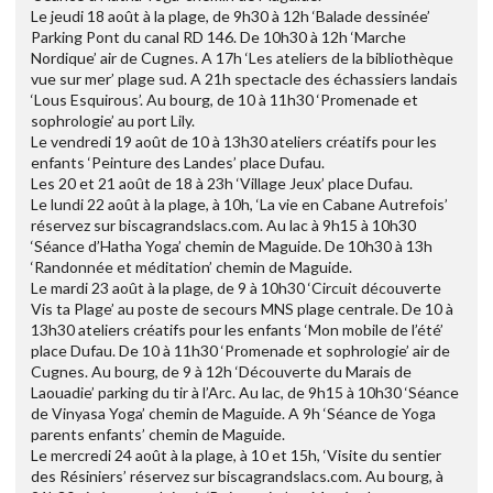
Le jeudi 18 août à la plage, de 9h30 à 12h ‘Balade dessinée’
Parking Pont du canal RD 146. De 10h30 à 12h ‘Marche
Nordique’ air de Cugnes. A 17h ‘Les ateliers de la bibliothèque
vue sur mer’ plage sud. A 21h spectacle des échassiers landais
‘Lous Esquirous’. Au bourg, de 10 à 11h30 ‘Promenade et
sophrologie’ au port Lily.
Le vendredi 19 août de 10 à 13h30 ateliers créatifs pour les
enfants ‘Peinture des Landes’ place Dufau.
Les 20 et 21 août de 18 à 23h ‘Village Jeux’ place Dufau.
Le lundi 22 août à la plage, à 10h, ‘La vie en Cabane Autrefois’
réservez sur biscagrandslacs.com. Au lac à 9h15 à 10h30
‘Séance d’Hatha Yoga’ chemin de Maguide. De 10h30 à 13h
‘Randonnée et méditation’ chemin de Maguide.
Le mardi 23 août à la plage, de 9 à 10h30 ‘Circuit découverte
Vis ta Plage’ au poste de secours MNS plage centrale. De 10 à
13h30 ateliers créatifs pour les enfants ‘Mon mobile de l’été’
place Dufau. De 10 à 11h30 ‘Promenade et sophrologie’ air de
Cugnes. Au bourg, de 9 à 12h ‘Découverte du Marais de
Laouadie’ parking du tir à l’Arc. Au lac, de 9h15 à 10h30 ‘Séance
de Vinyasa Yoga’ chemin de Maguide. A 9h ‘Séance de Yoga
parents enfants’ chemin de Maguide.
Le mercredi 24 août à la plage, à 10 et 15h, ‘Visite du sentier
des Résiniers’ réservez sur biscagrandslacs.com. Au bourg, à