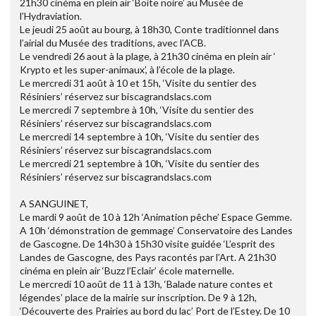
21h30 cinéma en plein air ‘Boite noire’ au Musée de
l’Hydraviation.
Le jeudi 25 août au bourg, à 18h30, Conte traditionnel dans
l’airial du Musée des traditions, avec l’ACB.
Le vendredi 26 aout à la plage, à 21h30 cinéma en plein air ‘
Krypto et les super-animaux’, à l’école de la plage.
Le mercredi 31 août à 10 et 15h, ‘Visite du sentier des
Résiniers’ réservez sur biscagrandslacs.com
Le mercredi 7 septembre à 10h, ‘Visite du sentier des
Résiniers’ réservez sur biscagrandslacs.com
Le mercredi 14 septembre à 10h, ‘Visite du sentier des
Résiniers’ réservez sur biscagrandslacs.com
Le mercredi 21 septembre à 10h, ‘Visite du sentier des
Résiniers’ réservez sur biscagrandslacs.com
A SANGUINET,
Le mardi 9 août de 10 à 12h ‘Animation pêche’ Espace Gemme.
A 10h ‘démonstration de gemmage’ Conservatoire des Landes
de Gascogne. De 14h30 à 15h30 visite guidée ‘L’esprit des
Landes de Gascogne, des Pays racontés par l’Art. A 21h30
cinéma en plein air ‘Buzz l’Eclair’ école maternelle.
Le mercredi 10 août de 11 à 13h, ‘Balade nature contes et
légendes’ place de la mairie sur inscription. De 9 à 12h,
‘Découverte des Prairies au bord du lac’ Port de l’Estey. De 10