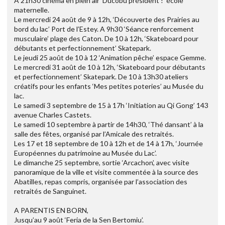
A 21h30 cinéma en plein air ‘Ducobu président !’ école
maternelle.
Le mercredi 24 août de 9 à 12h, ‘Découverte des Prairies au
bord du lac’ Port de l’Estey. A 9h30 ‘Séance renforcement
musculaire’ plage des Caton. De 10 à 12h, ‘Skateboard pour
débutants et perfectionnement’ Skatepark.
Le jeudi 25 août de 10 à 12 ‘Animation pêche’ espace Gemme.
Le mercredi 31 août de 10 à 12h, ‘Skateboard pour débutants
et perfectionnement’ Skatepark. De 10 à 13h30 ateliers
créatifs pour les enfants ‘Mes petites poteries’ au Musée du
lac.
Le samedi 3 septembre de 15 à 17h ‘Initiation au Qi Gong’ 143
avenue Charles Castets.
Le samedi 10 septembre à partir de 14h30, ‘Thé dansant’ à la
salle des fêtes, organisé par l’Amicale des retraités.
Les 17 et 18 septembre de 10 à 12h et de 14 à 17h, ‘Journée
Européennes du patrimoine au Musée du Lac’.
Le dimanche 25 septembre, sortie ‘Arcachon’, avec visite
panoramique de la ville et visite commentée à la source des
Abatilles, repas compris, organisée par l’association des
retraités de Sanguinet.
A PARENTIS EN BORN,
Jusqu’au 9 août ‘Feria de la Sen Bertomiu’.