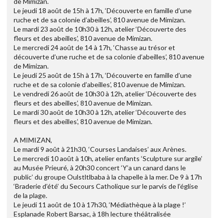
de Mimizan.
Le jeudi 18 août de 15h à 17h, ‘Découverte en famille d’une
ruche et de sa colonie d’abeilles’, 810 avenue de Mimizan.
Le mardi 23 août de 10h30 à 12h, atelier ‘Découverte des
fleurs et des abeilles’, 810 avenue de Mimizan.
Le mercredi 24 août de 14 à 17h, ‘Chasse au trésor et
découverte d’une ruche et de sa colonie d’abeilles’, 810 avenue
de Mimizan.
Le jeudi 25 août de 15h à 17h, ‘Découverte en famille d’une
ruche et de sa colonie d’abeilles’, 810 avenue de Mimizan.
Le vendredi 26 août de 10h30 à 12h, atelier ‘Découverte des
fleurs et des abeilles’, 810 avenue de Mimizan.
Le mardi 30 août de 10h30 à 12h, atelier ‘Découverte des
fleurs et des abeilles’, 810 avenue de Mimizan.
A MIMIZAN,
Le mardi 9 août à 21h30, ‘Courses Landaises’ aux Arènes.
Le mercredi 10 août à 10h, atelier enfants ‘Sculpture sur argile’
au Musée Prieuré, à 20h30 concert ‘Y’a un canard dans le
public’ du groupe Oulstltlbaba à la chapelle à la mer. De 9 à 17h
‘Braderie d’été’ du Secours Catholique sur le parvis de l’église
de la plage.
Le jeudi 11 août de 10 à 17h30, ‘Médiathèque à la plage !’
Esplanade Robert Barsac, à 18h lecture théâtralisée