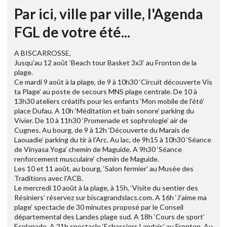
Par ici, ville par ville, l'Agenda
FGL de votre été...
A BISCARROSSE,
Jusqu’au 12 août ‘Beach tour Basket 3x3’ au Fronton de la
plage.
Ce mardi 9 août à la plage, de 9 à 10h30 ‘Circuit découverte Vis
ta Plage’ au poste de secours MNS plage centrale. De 10 à
13h30 ateliers créatifs pour les enfants ‘Mon mobile de l’été’
place Dufau. A 10h ‘Méditation et bain sonore’ parking du
Vivier. De 10 à 11h30 ‘Promenade et sophrologie’ air de
Cugnes. Au bourg, de 9 à 12h ‘Découverte du Marais de
Laouadie’ parking du tir à l’Arc. Au lac, de 9h15 à 10h30 ‘Séance
de Vinyasa Yoga’ chemin de Maguide. A 9h30 ‘Séance
renforcement musculaire’ chemin de Maguide.
Les 10 et 11 août, au bourg, ‘Salon fermier’ au Musée des
Traditions avec l’ACB.
Le mercredi 10 août à la plage, à 15h, ‘Visite du sentier des
Résiniers’ réservez sur biscagrandslacs.com. A 16h ‘J’aime ma
plage’ spectacle de 30 minutes proposé par le Conseil
départemental des Landes plage sud. A 18h ‘Cours de sport’
Esplanade. A 21h spectacle ‘Echassiers Landais’ au Fronton. Au