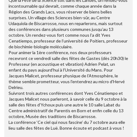
Que la Fête de la Science soit dans les Landes, un rendez-vous
incontournable qui devrait, comme chaque année dans la
Région des Grands Lacs, vous réserver de biens belles
surprises. Un village des Sciences bien-sûr, au Centre
Udaquiola de Biscarrosse, nous en reparlerons, mais surtout
des conférences dans plusieurs communes jusqu’au 13
octobre. Un rendez-vous fort comme nous l’a dit Yves
Cenatiempo, professeur de l’université de Poitiers, professeur
de biochimie-biologie moléculaire.
Pour animer la 1ère conférence, nos deux professeurs
recevront ce vendredi salle des fêtes de Gastes (dès 20h30) le
Professeur (en acoustique et vibration) Adrien Pelat, un
enfant du pays aujourd’hui à l’Université du Mans. Pour
Jacques Malicet, professeur physique de l’Atmosphère, le
thème semble prometteur, vous l'entendrez au micro d'Hervé
Delrieu.
Suivront trois autres conférences dont Yves Cénatiempo et
Jacques Malicet nous parleront, à savoir celle du 9 octobre à la
salle des fêtes d’Ychoux puis une autre le 10 salle Labat du
Centre administratif de Parentis en Born et enfin celle du 13
octobre, Musée des traditions de Biscarrosse.
La conférence ‘Ce ciel qui nous fascine’ du 7 octobre aura elle
lieu salle des fêtes de Luë. Bonne écoute et podcast à vous !