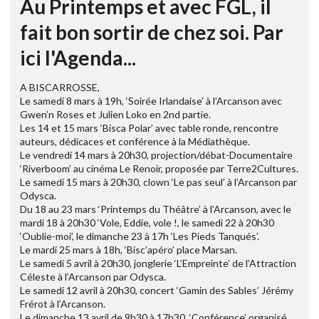
Au Printemps et avec FGL, il
fait bon sortir de chez soi. Par
ici l'Agenda...
A BISCARROSSE,
Le samedi 8 mars à 19h, ‘Soirée Irlandaise’ à l’Arcanson avec
Gwen’n Roses et Julien Loko en 2nd partie.
Les 14 et 15 mars ‘Bisca Polar’ avec table ronde, rencontre
auteurs, dédicaces et conférence à la Médiathèque.
Le vendredi 14 mars à 20h30, projection/débat-Documentaire
‘Riverboom’ au cinéma Le Renoir, proposée par Terre2Cultures.
Le samedi 15 mars à 20h30, clown ‘Le pas seul’ à l’Arcanson par
Odysca.
Du 18 au 23 mars ‘Printemps du Théâtre’ à l’Arcanson, avec le
mardi 18 à 20h30 ‘Vole, Eddie, vole !, le samedi 22 à 20h30
‘Oublie-moi’, le dimanche 23 à 17h ‘Les Pieds Tanqués’.
Le mardi 25 mars à 18h, ‘Bisc’apéro’ place Marsan.
Le samedi 5 avril à 20h30, jonglerie ‘L’Empreinte’ de l’Attraction
Céleste à l’Arcanson par Odysca.
Le samedi 12 avril à 20h30, concert ‘Gamin des Sables’ Jérémy
Frérot à l’Arcanson.
Le dimanche 13 avril de 9h30 à 17h30, ‘Conférence’ organisé