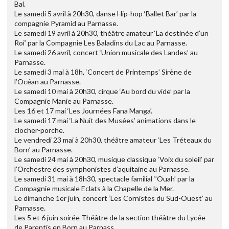
Bal.
Le samedi 5 avril à 20h30, danse Hip-hop ‘Ballet Bar’ par la
compagnie Pyramid au Parnasse.
Le samedi 19 avril à 20h30, théâtre amateur ‘La destinée d’un
Roi’ par la Compagnie Les Baladins du Lac au Parnasse.
Le samedi 26 avril, concert ‘Union musicale des Landes’ au
Parnasse.
Le samedi 3 mai à 18h, ‘Concert de Printemps’ Sirène de
l’Océan au Parnasse.
Le samedi 10 mai à 20h30, cirque ‘Au bord du vide’ par la
Compagnie Manie au Parnasse.
Les 16 et 17 mai ‘Les Journées Fana Manga’.
Le samedi 17 mai ‘La Nuit des Musées’ animations dans le
clocher-porche.
Le vendredi 23 mai à 20h30, théâtre amateur ‘Les Tréteaux du
Born’ au Parnasse.
Le samedi 24 mai à 20h30, musique classique ‘Voix du soleil’ par
l’Orchestre des symphonistes d’aquitaine au Parnasse.
Le samedi 31 mai à 18h30, spectacle familial ‘’Ouah’ par la
Compagnie musicale Eclats à la Chapelle de la Mer.
Le dimanche 1er juin, concert ‘Les Cornistes du Sud-Ouest’ au
Parnasse.
Les 5 et 6 juin soirée Théâtre de la section théâtre du Lycée
de Parentis en Born au Parnass.