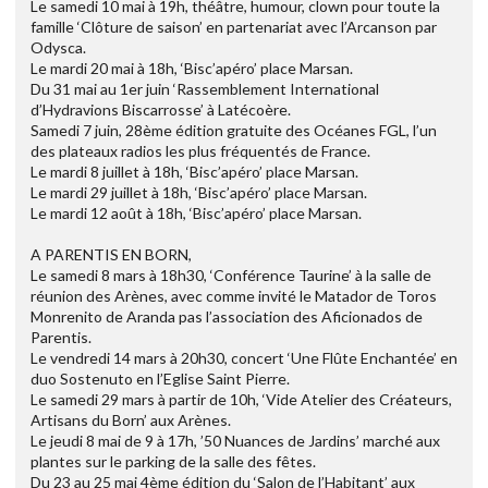
Le samedi 10 mai à 19h, théâtre, humour, clown pour toute la
famille ‘Clôture de saison’ en partenariat avec l’Arcanson par
Odysca.
Le mardi 20 mai à 18h, ‘Bisc’apéro’ place Marsan.
Du 31 mai au 1er juin ‘Rassemblement International
d’Hydravions Biscarrosse’ à Latécoère.
Samedi 7 juin, 28ème édition gratuite des Océanes FGL, l’un
des plateaux radios les plus fréquentés de France.
Le mardi 8 juillet à 18h, ‘Bisc’apéro’ place Marsan.
Le mardi 29 juillet à 18h, ‘Bisc’apéro’ place Marsan.
Le mardi 12 août à 18h, ‘Bisc’apéro’ place Marsan.
A PARENTIS EN BORN,
Le samedi 8 mars à 18h30, ‘Conférence Taurine’ à la salle de
réunion des Arènes, avec comme invité le Matador de Toros
Monrenito de Aranda pas l’association des Aficionados de
Parentis.
Le vendredi 14 mars à 20h30, concert ‘Une Flûte Enchantée’ en
duo Sostenuto en l’Eglise Saint Pierre.
Le samedi 29 mars à partir de 10h, ‘Vide Atelier des Créateurs,
Artisans du Born’ aux Arènes.
Le jeudi 8 mai de 9 à 17h, ’50 Nuances de Jardins’ marché aux
plantes sur le parking de la salle des fêtes.
Du 23 au 25 mai 4ème édition du ‘Salon de l’Habitant’ aux