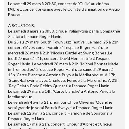
Le samedi 29 mars à 20h30, concert de ‘Guillo’ au cinéma
l’Albret, concert organisé avec le Comité d’animation de Vieux-
Boucau.
A SOUSTONS,
Le samedi 8 mars à 20h30, cirque ‘Palianytsia’ par la Compagnie
Zalataï à l’espace Roger Hanin.
Du 25 au 29 mars ‘South Town Jazz Festival’. Le mardi 25 à 21h,
concert élèves conservatoire à l’espace Roger Hanin. Le
mercredi 26 mars à 21h ‘Nicolas Gardel et Swing Bones .Le
jeudi 27 mars à 21h, concert ‘David Hermlin trio’ à l’espace
Roger Hanin. Le vendredi 28 mars à 21h, ‘Michel Bonnet Made
in Trompettes’ à l’espace Roger Hanin. Le samedi 29 mars à
15h ‘Carte Blanche à Antoine Puyo’ à la Médiathèque. A 17h,
‘Stage-bal swing’ avec Charlotte Forgue à la Marensine. A 21h
‘Ray Gelato-Enric Peidro Quintet’ à l’espace Roger Hanin.
Le samedi 29 mars à 14h, ‘Carte blanche’ à Antonio Puyo à la
Médiathèque.
Le vendredi 4 avril à 21h, humour Chloé Oliveres ‘Quand je
serai grande je serai Patrick Swayze’ à l’espace Roger Hanin.
Le samedi 12 avril à 21h, concert ‘Harmonie de Soustons’ à
l’espace Roger Hanin.
Le samedi 17 mai à 21h, concert ‘Chœur d’Albret et Chœur