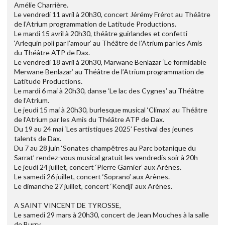
Amélie Charrière.
Le vendredi 11 avril à 20h30, concert Jérémy Frérot au Théâtre
de l’Atrium programmation de Latitude Productions.
Le mardi 15 avril à 20h30, théâtre guirlandes et confetti
‘Arlequin poli par l’amour’ au Théâtre de l’Atrium par les Amis
du Théâtre ATP de Dax.
Le vendredi 18 avril à 20h30, Marwane Benlazar ‘Le formidable
Merwane Benlazar’ au Théâtre de l’Atrium programmation de
Latitude Productions.
Le mardi 6 mai à 20h30, danse ‘Le lac des Cygnes’ au Théâtre
de l’Atrium.
Le jeudi 15 mai à 20h30, burlesque musical ‘Climax’ au Théâtre
de l’Atrium par les Amis du Théâtre ATP de Dax.
Du 19 au 24 mai ‘Les artistiques 2025’ Festival des jeunes
talents de Dax.
Du 7 au 28 juin ‘Sonates champêtres au Parc botanique du
Sarrat’ rendez-vous musical gratuit les vendredis soir à 20h
Le jeudi 24 juillet, concert ‘Pierre Garnier’ aux Arènes.
Le samedi 26 juillet, concert ‘Soprano’ aux Arènes.
Le dimanche 27 juillet, concert ‘Kendji’ aux Arènes.
A SAINT VINCENT DE TYROSSE,
Le samedi 29 mars à 20h30, concert de Jean Mouches à la salle
de Burry.