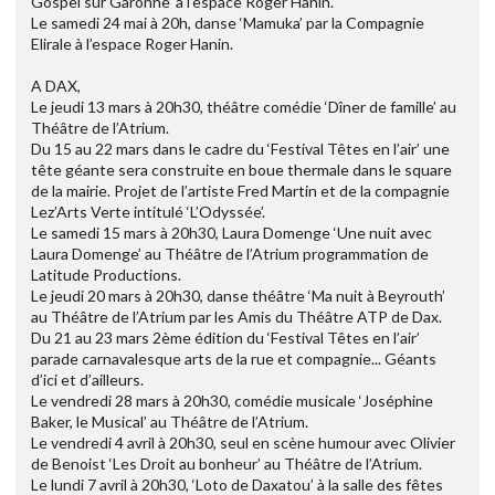
Gospel sur Garonne’ à l’espace Roger Hanin.
Le samedi 24 mai à 20h, danse ‘Mamuka’ par la Compagnie
Elirale à l’espace Roger Hanin.
A DAX,
Le jeudi 13 mars à 20h30, théâtre comédie ‘Dîner de famille’ au
Théâtre de l’Atrium.
Du 15 au 22 mars dans le cadre du ‘Festival Têtes en l’air’ une
tête géante sera construite en boue thermale dans le square
de la mairie. Projet de l’artiste Fred Martin et de la compagnie
Lez’Arts Verte intitulé ‘L’Odyssée’.
Le samedi 15 mars à 20h30, Laura Domenge ‘Une nuit avec
Laura Domenge’ au Théâtre de l’Atrium programmation de
Latitude Productions.
Le jeudi 20 mars à 20h30, danse théâtre ‘Ma nuit à Beyrouth’
au Théâtre de l’Atrium par les Amis du Théâtre ATP de Dax.
Du 21 au 23 mars 2ème édition du ‘Festival Têtes en l’air’
parade carnavalesque arts de la rue et compagnie... Géants
d’ici et d’ailleurs.
Le vendredi 28 mars à 20h30, comédie musicale ‘Joséphine
Baker, le Musical’ au Théâtre de l’Atrium.
Le vendredi 4 avril à 20h30, seul en scène humour avec Olivier
de Benoist ‘Les Droit au bonheur’ au Théâtre de l’Atrium.
Le lundi 7 avril à 20h30, ‘Loto de Daxatou’ à la salle des fêtes