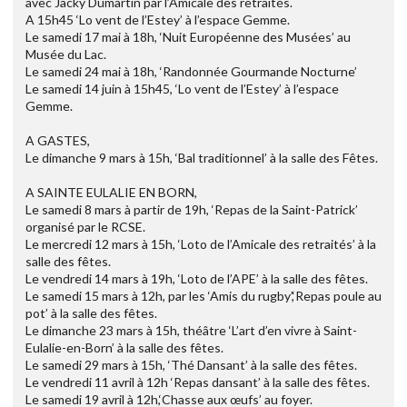
avec Jacky Dumartin par l’Amicale des retraités.
A 15h45 ‘Lo vent de l’Estey’ à l’espace Gemme.
Le samedi 17 mai à 18h, ‘Nuit Européenne des Musées’ au
Musée du Lac.
Le samedi 24 mai à 18h, ‘Randonnée Gourmande Nocturne’
Le samedi 14 juin à 15h45, ‘Lo vent de l’Estey’ à l’espace
Gemme.
A GASTES,
Le dimanche 9 mars à 15h, ‘Bal traditionnel’ à la salle des Fêtes.
A SAINTE EULALIE EN BORN,
Le samedi 8 mars à partir de 19h, ‘Repas de la Saint-Patrick’
organisé par le RCSE.
Le mercredi 12 mars à 15h, ‘Loto de l’Amicale des retraités’ à la
salle des fêtes.
Le vendredi 14 mars à 19h, ‘Loto de l’APE’ à la salle des fêtes.
Le samedi 15 mars à 12h, par les ‘Amis du rugby’,‘Repas poule au
pot’ à la salle des fêtes.
Le dimanche 23 mars à 15h, théâtre ‘L’art d’en vivre à Saint-
Eulalie-en-Born’ à la salle des fêtes.
Le samedi 29 mars à 15h, ‘Thé Dansant’ à la salle des fêtes.
Le vendredi 11 avril à 12h ‘Repas dansant’ à la salle des fêtes.
Le samedi 19 avril à 12h,‘Chasse aux œufs’ au foyer.