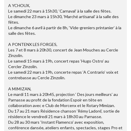
A YCHOUX,
Le samedi 22 mars à 15h30, ‘Carnaval’ à la salle des fêtes.
Le dimanche 23 mars à 15h30, ‘Marché artisanal’ à la salle des
fêtes.
Le dimanche 6 avril à partir de 8h, ‘Vide-greniers printanier’ à la
salle des fêtes.
A PONTENX LES FORGES,
Les 7 et 8 mars à 20h30, concert de Jean Mouches au Cercle
Zinzolin.
Le samedi 15 mars à 19h, concert repas ‘Hugo Ostro’ au
Cercler Zinzolin.
Le samedi 22 mars à 19h, concerte repas ‘A Contrario’ voix et
contrebasse au Cercle Zinzolin.
A MIMIZAN,
Le mardi 11 mars à 20h45, projection ‘ Des jours meilleurs’ au
Parnasse au profit de la fondation Espoir en tête en
collaboration avec e Club de Morcenx et le Rotary Mimizan.
Du 17 au 21 mars Résidence chanson ‘Rémy Ladoré’, sortie de
résidence le vendredi 21 mars à 18h30 au Parnasse.
Du 28 au 30 mars ‘Instant Flamenco’ avec exposition,
conférence dansée, ateliers enfants, spectacles, stages Pro et