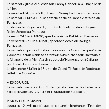
Le samedi 7 juin à 21h, chanson ‘Fanny Candéli’ à la Chapelle de
la Mer.
Le vendredi 20 juin à 21h, chanson ‘Rémy Ladoré’ au Parnasse.
Le samedi 21 juin à 15h, spectacle école de danse Attitude au
Parnasse.
Le dimanche 22 juin à 20h, spectacle école de danse Pryma
Ballet School au Parnasse.
Le mardi 24 juin à 18h30, spectacle école Bel Air au Parnasse.
Le vendredi 27 juin à 18h30, spectacle école du Bourg au
Parnasse.
Le samedi 28 juin à 21h, duo piano-voix ‘La Grand Jacques’ avec
Gaspard Berton pianiste et Arthur Surpin chanteur Baryton, à
la Chapelle de la Mer. A 21h spectacle ‘Flamenco et Sévillane’
par Tralala Landes au Parnasse.
Le dimanche 6 juillet à 15h, sortie Grand Théâtre de Bordeaux
ballet ‘ Le Corsaire’.
A ESCOURCE,
Le samedi 8 mars à 20h30 ‘Loto bigo du Comité des Fêtes’ à la
salle polyvalente. Buvette et restauration sur place.
A MONT DE MARSAN,
Jusqu’au 12 avril, manifestation culturelle itinérante ‘l’Emoi des