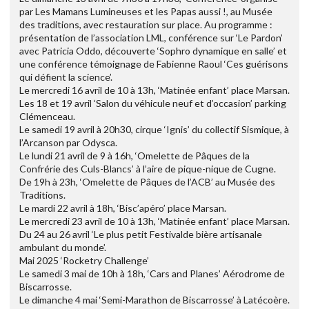
par Les Mamans Lumineuses et les Papas aussi !, au Musée
des traditions, avec restauration sur place. Au programme :
présentation de l’association LML, conférence sur ‘Le Pardon’
avec Patricia Oddo, découverte ‘Sophro dynamique en salle’ et
une conférence témoignage de Fabienne Raoul ‘Ces guérisons
qui défient la science’.
Le mercredi 16 avril de 10 à 13h, ‘Matinée enfant’ place Marsan.
Les 18 et 19 avril ‘Salon du véhicule neuf et d’occasion’ parking
Clémenceau.
Le samedi 19 avril à 20h30, cirque ‘Ignis’ du collectif Sismique, à
l’Arcanson par Odysca.
Le lundi 21 avril de 9 à 16h, ‘Omelette de Pâques de la
Confrérie des Culs-Blancs’ à l’aire de pique-nique de Cugne.
De 19h à 23h, ‘Omelette de Pâques de l’ACB’ au Musée des
Traditions.
Le mardi 22 avril à 18h, ‘Bisc’apéro’ place Marsan.
Le mercredi 23 avril de 10 à 13h, ‘Matinée enfant’ place Marsan.
Du 24 au 26 avril ‘Le plus petit Festivalde bière artisanale
ambulant du monde’.
Mai 2025 ‘Rocketry Challenge’
Le samedi 3 mai de 10h à 18h, ‘Cars and Planes’ Aérodrome de
Biscarrosse.
Le dimanche 4 mai ‘Semi-Marathon de Biscarrosse’ à Latécoère.