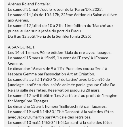
Arènes Roland Portalier.
Le samedi 31 mai, c’est le retour de la ‘Paren’Dix 2025’.
Le samedi 14 juin de 10 à 17h, 22ème édition du Salon du Livre
aux Arènes.
Le samedi 12 juillet de 10 à 21h, 1ère édition du ‘Marché aux
puces’ au lac sur la jetée du port du Piaou.
Du 8 au 12 août ‘Feria de la Sen Bertomiu 2025’.
A SANGUINET,
Les 14 et 15 mars 9ème édition ‘Gala du rire’ avec Tapages.
Le samedi 15 mars à 15h45, ‘Lo vent de l’Estey’ à l’Espace
Gemme.
Le dimanche 16 mars de 9 à 17h ‘Puce des couturières’ à
l’espace Gemme par l’association Art et Création.
Le samedi 5 avril à 19h30, ‘Soirée Latino’ avec la Comité de
jumelage Land’Asturias, soirée animée par le groupe Cuba Do
Ré à la salle des fêtes. Réservation jusqu’au 28 mars.
Le samedi 12 avril théâtre ‘Les Z’artistes’ au profit de ‘Imagine
for Margo’ par Tapages.
Le dimanche 13 avril, humour ‘Bullotechnie’ par Tapages.
Le samedi 19 avril à 14h30, ‘Thé Dansant’ à la salle des fêtes
avec Jacky Dumartin par l’Amicale des retraités.
Le samedi 10 mai à 14h30, ‘Thé Dansant’ à la salle des fêtes