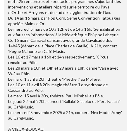
mots’,25 rencontres et spectacles programmés s’ajoutant des
interventions et ateliers réparti sur le territoire du Pays
d’Orthe et Arrigans et du sud de l’agglomération de Dax.
Du 14 au 16 mars, par Pop Corn, 5ème Convention Tatouages
appelée ‘Mains d’Or’.
Le mercredi 5 mars de 10 à 12h et de 14 à 16h, ‘Sensibilisation
aux fausses informations’ à la Médiathèque Philippe Labeyrie.
Ce 15 mars, Carnaval dansant avec grande Cavalcade dès
14h45 (départ de la Place Charles de Gaulle). A 21h, concert
‘Pogue Mahone’ au Café Music.
Les 16 et 17 mars à 16h et 14h respectivement, ‘Circus
remake’ au Pôle.
Les 28 mars à 10h et 14h et 29 mars à 18h, danse ‘Valse avec
W...’ au Pôle.
Le mardi 1 avril à 20h, théâtre ‘Phèdre !’ au Molière.
Les 10 et 11 avril à 20h, magie théâtre ‘Le syndrome de
Cassandre’ au Pôle.
Le mardi 15 avril à 20h, théâtre ‘Paul Mirabel’ au Pôle.
Le jeudi 22 mai à 20h, concert ‘Ballaké Sissoko et Piers Faccini’
au CaféMusic.
Le mercredi 5 novembre 2025 à 21h, concert ‘Nex Model Army’
au CaféMusic.
A VIEUX-BOUCAU,