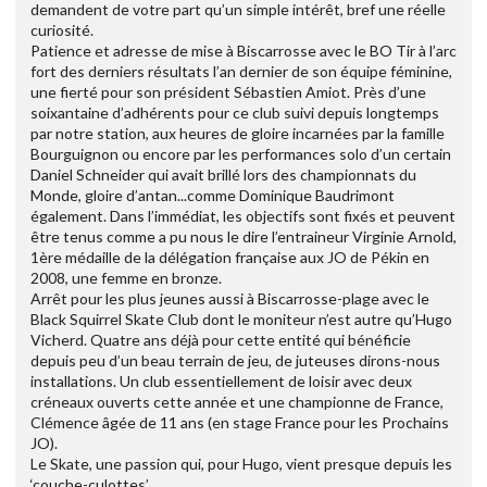
demandent de votre part qu’un simple intérêt, bref une réelle
curiosité.
Patience et adresse de mise à Biscarrosse avec le BO Tir à l’arc
fort des derniers résultats l’an dernier de son équipe féminine,
une fierté pour son président Sébastien Amiot. Près d’une
soixantaine d’adhérents pour ce club suivi depuis longtemps
par notre station, aux heures de gloire incarnées par la famille
Bourguignon ou encore par les performances solo d’un certain
Daniel Schneider qui avait brillé lors des championnats du
Monde, gloire d’antan...comme Dominique Baudrimont
également. Dans l’immédiat, les objectifs sont fixés et peuvent
être tenus comme a pu nous le dire l’entraineur Virginie Arnold,
1ère médaille de la délégation française aux JO de Pékin en
2008, une femme en bronze.
Arrêt pour les plus jeunes aussi à Biscarrosse-plage avec le
Black Squirrel Skate Club dont le moniteur n’est autre qu’Hugo
Vicherd. Quatre ans déjà pour cette entité qui bénéficie
depuis peu d’un beau terrain de jeu, de juteuses dirons-nous
installations. Un club essentiellement de loisir avec deux
créneaux ouverts cette année et une championne de France,
Clémence âgée de 11 ans (en stage France pour les Prochains
JO).
Le Skate, une passion qui, pour Hugo, vient presque depuis les
‘couche-culottes’...