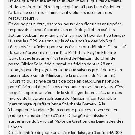
un été que chacune et chacun (début août) qualifie de calme
et de serein, peut-être trop ce qui ne fait pas bien évidement
l’affaire de certains commerçants, plus exactement des
restaurateurs…
En cause peut-être, oserons-nous : des élections anticipées,
un pouvoir d’achat écorné et un mois de juillet arrosé, les
JO...un cocktail ‘non-gagnant’ à l’arrivée. Et pendant ce temps-
là, sans les CRS, ce sont sur la côte landaise des MNS qui,
réorganisés, officient pour vous éviter tout déboire. ‘Dispositif
de saison’ présenté ce mardi au Préfet de Région Etienne
Guyot, avec le sourire (Poste sud de Mimizan) du Chef de
poste Olivier Sella, fidèle parmi les fidèles depuis 28 ans.
Topographie de plage identique aux saisons précédentes en
raison, plage sud de Mimizan, de la présence du ‘Courant’,
‘Courant’ qui scinde ce trait de côte en deux. Une habitude
pour Olivier qui depuis trois décennies œuvre pour vous. C’est
ce qui s’appelle ‘un vieux de la vieille’, gentiment dit... une des
figures de la station balnéaire de Mimizan, incontournable
‘personnage’ qu’affectionne Stéphanie Barneix. A la
‘championne’ landaise (bien connue pour ces traversées en
paddle extraordinaires) d’être la Chargée de mission-
surveillance du Syndicat Mixte de Gestion des Baignades des
Landes.
C’est le chiffre du jour sur la côte landaise, au 3 août : 46 000