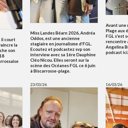
Avant une n
Plage aux é
Miss Landes Béarn 2026, Andréa
FGL s'est 
Oddos, est une ancienne
 il court
rencontre 
stagiaire en journalisme d'FGL.
aincre la
Angelina B
Ecoutez et podcastez svp son
uche son
podcast ici.
interview avec sa 1ère Dauphine
18
Cléo Nicou. Elles seront sur la
arrossaise
scène des Océanes FGL ce 6 juin
à Biscarrosse-plage.
23/03/26
16/03/26