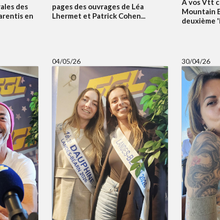
A vos Vtt c
vales des
pages des ouvrages de Léa
Mountain B
arentis en
Lhermet et Patrick Cohen...
deuxième 'Bi
04/05/26
30/04/26