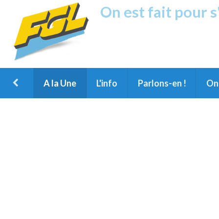
On est fait pour 
Fréquence G
1ère Radio FM du Nord des Landes, 
Montois et du Grand Dax
A la Une
L'info
Parlons-en !
On 