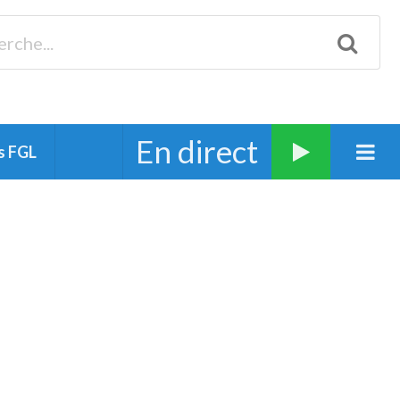
Biscarrosse 98.3 Plages océanes 91.1 Mimizan 93.7 Ste-Eulalie
94.7 Grand Dax 91.9 Soustons 90.1 Mt-de-Marsan
En direct
s FGL