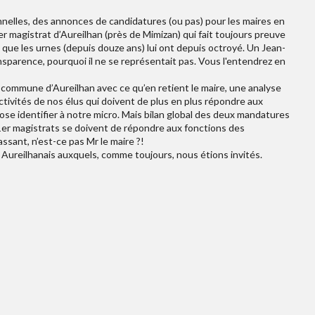
onnelles, des annonces de candidatures (ou pas) pour les maires en
r magistrat d’Aureilhan (près de Mimizan) qui fait toujours preuve
 que les urnes (depuis douze ans) lui ont depuis octroyé. Un Jean-
ansparence, pourquoi il ne se représentait pas. Vous l'entendrez en
commune d’Aureilhan avec ce qu’en retient le maire, une analyse
activités de nos élus qui doivent de plus en plus répondre aux
 ose identifier à notre micro. Mais bilan global des deux mandatures
1er magistrats se doivent de répondre aux fonctions des
assant, n’est-ce pas Mr le maire ?!
 Aureilhanais auxquels, comme toujours, nous étions invités.