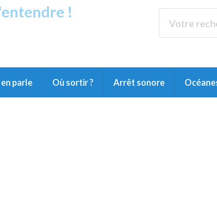
s'entendre !
rands Lacs
89.3 
du Littoral landais, du Marensin, du Pays
en parle
Où sortir ?
Arrêt sonore
Océane