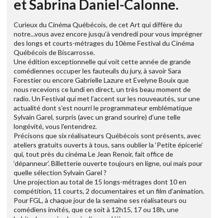
et Sabrina Daniel-Calonne.
Curieux du Cinéma Québécois, de cet Art qui diffère du
notre...vous avez encore jusqu’à vendredi pour vous imprégner
des longs et courts-métrages du 10ème Festival du Cinéma
Québécois de Biscarrosse.
Une édition exceptionnelle qui voit cette année de grande
comédiennes occuper les fauteuils du jury, à savoir Sara
Forestier ou encore Gabrielle Lazure et Evelyne Bouix que
nous recevions ce lundi en direct, un très beau moment de
radio. Un Festival qui met l’accent sur les nouveautés, sur une
actualité dont s’est nourri le programmateur emblématique
Sylvain Garel, surpris (avec un grand sourire) d’une telle
longévité, vous l'entendrez.
Précisons que six réalisateurs Québécois sont présents, avec
ateliers gratuits ouverts à tous, sans oublier la ‘Petite épicerie’
qui, tout près du cinéma Le Jean Renoir, fait office de
‘dépanneur’. Billetterie ouverte toujours en ligne, oui mais pour
quelle sélection Sylvain Garel ?
Une projection au total de 15 longs-métrages dont 10 en
compétition, 11 courts, 2 documentaires et un film d’animation.
Pour FGL, à chaque jour de la semaine ses réalisateurs ou
comédiens invités, que ce soit à 12h15, 17 ou 18h, une