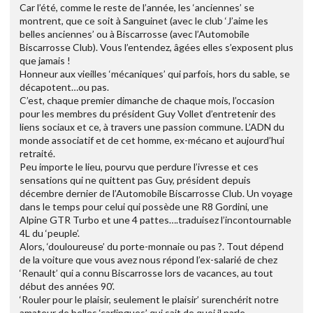
Car l’été, comme le reste de l’année, les ‘anciennes’ se
montrent, que ce soit à Sanguinet (avec le club ‘J’aime les
belles anciennes’ ou à Biscarrosse (avec l’Automobile
Biscarrosse Club). Vous l’entendez, âgées elles s’exposent plus
que jamais !
Honneur aux vieilles ‘mécaniques’ qui parfois, hors du sable, se
décapotent…ou pas.
C’est, chaque premier dimanche de chaque mois, l’occasion
pour les membres du président Guy Vollet d’entretenir des
liens sociaux et ce, à travers une passion commune. L’ADN du
monde associatif et de cet homme, ex-mécano et aujourd’hui
retraité.
Peu importe le lieu, pourvu que perdure l’ivresse et ces
sensations qui ne quittent pas Guy, président depuis
décembre dernier de l’Automobile Biscarrosse Club. Un voyage
dans le temps pour celui qui possède une R8 Gordini, une
Alpine GTR Turbo et une 4 pattes….traduisez l’incontournable
4L du ‘peuple’.
Alors, ‘douloureuse’ du porte-monnaie ou pas ?. Tout dépend
de la voiture que vous avez nous répond l’ex-salarié de chez
‘Renault’ qui a connu Biscarrosse lors de vacances, au tout
début des années 90’.
‘Rouler pour le plaisir, seulement le plaisir’ surenchérit notre
amateur de belles ‘carlingues’ qui sait de quoi il parle…