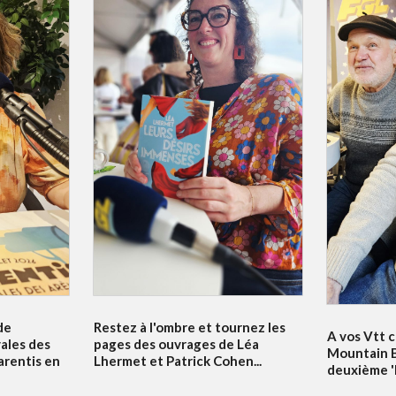
de
Restez à l'ombre et tournez les
A vos Vtt c
vales des
pages des ouvrages de Léa
Mountain B
arentis en
Lhermet et Patrick Cohen...
deuxième 'Bi