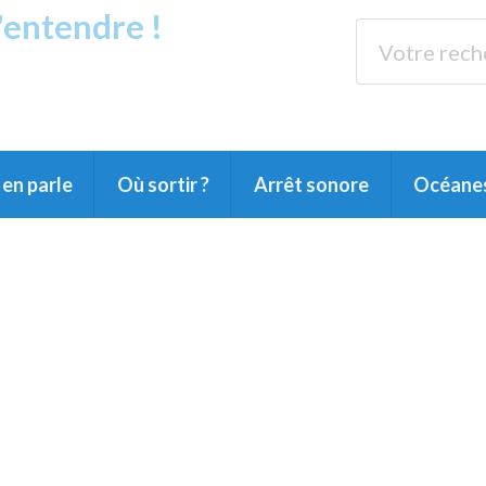
s'entendre !
rands Lacs
89.3 
du Littoral landais, du Marensin, du Pays
en parle
Où sortir ?
Arrêt sonore
Océane