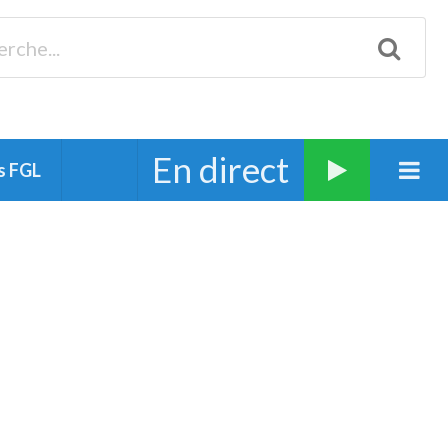
Biscarrosse 98.3 Plages océanes 91.1 Mimizan 93.7 Ste-Eulalie
94.7 Grand Dax 91.9 Soustons 90.1 Mt-de-Marsan
En direct
s FGL