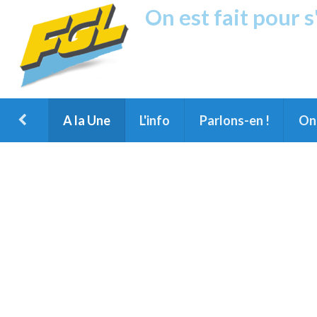
On est fait pour 
Fréquence G
1ère Radio FM du Nord des Landes, 
Montois et du Grand Dax
A la Une
L'info
Parlons-en !
On 