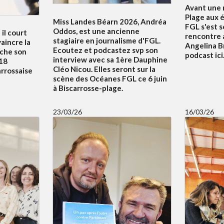
Avant une n
Plage aux é
Miss Landes Béarn 2026, Andréa
FGL s'est 
Oddos, est une ancienne
 il court
rencontre 
stagiaire en journalisme d'FGL.
aincre la
Angelina B
Ecoutez et podcastez svp son
uche son
podcast ici.
interview avec sa 1ère Dauphine
18
Cléo Nicou. Elles seront sur la
arrossaise
scène des Océanes FGL ce 6 juin
à Biscarrosse-plage.
23/03/26
16/03/26