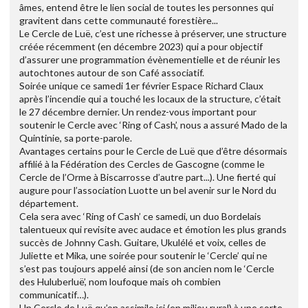
âmes, entend être le lien social de toutes les personnes qui
gravitent dans cette communauté forestière...
Le Cercle de Luë, c’est une richesse à préserver, une structure
créée récemment (en décembre 2023) qui a pour objectif
d’assurer une programmation évènementielle et de réunir les
autochtones autour de son Café associatif.
Soirée unique ce samedi 1er février Espace Richard Claux
après l’incendie qui a touché les locaux de la structure, c’était
le 27 décembre dernier. Un rendez-vous important pour
soutenir le Cercle avec ‘Ring of Cash’, nous a assuré Mado de la
Quintinie, sa porte-parole.
Avantages certains pour le Cercle de Luë que d’être désormais
affilié à la Fédération des Cercles de Gascogne (comme le
Cercle de l’Orme à Biscarrosse d’autre part...). Une fierté qui
augure pour l’association Luotte un bel avenir sur le Nord du
département.
Cela sera avec ‘Ring of Cash’ ce samedi, un duo Bordelais
talentueux qui revisite avec audace et émotion les plus grands
succès de Johnny Cash. Guitare, Ukulélé et voix, celles de
Juliette et Mika, une soirée pour soutenir le ‘Cercle’ qui ne
s’est pas toujours appelé ainsi (de son ancien nom le ‘Cercle
des Huluberluë’, nom loufoque mais oh combien
communicatif…).
Un Cercle de Luë qu’on assimile ici (en milieu rural) à une sorte