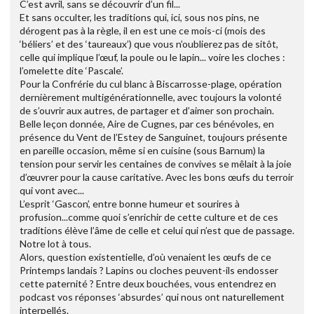
C’est avril, sans se découvrir d’un fil...
Et sans occulter, les traditions qui, ici, sous nos pins, ne
dérogent pas à la règle, il en est une ce mois-ci (mois des
‘béliers’ et des ‘taureaux’) que vous n’oublierez pas de sitôt,
celle qui implique l’œuf, la poule ou le lapin... voire les cloches :
l’omelette dite ‘Pascale’.
Pour la Confrérie du cul blanc à Biscarrosse-plage, opération
dernièrement multigénérationnelle, avec toujours la volonté
de s’ouvrir aux autres, de partager et d’aimer son prochain.
Belle leçon donnée, Aire de Cugnes, par ces bénévoles, en
présence du Vent de l’Estey de Sanguinet, toujours présente
en pareille occasion, même si en cuisine (sous Barnum) la
tension pour servir les centaines de convives se mêlait à la joie
d’œuvrer pour la cause caritative. Avec les bons œufs du terroir
qui vont avec...
L’esprit ‘Gascon’, entre bonne humeur et sourires à
profusion...comme quoi s’enrichir de cette culture et de ces
traditions élève l’âme de celle et celui qui n’est que de passage.
Notre lot à tous.
Alors, question existentielle, d’où venaient les œufs de ce
Printemps landais ? Lapins ou cloches peuvent-ils endosser
cette paternité ? Entre deux bouchées, vous entendrez en
podcast vos réponses ‘absurdes’ qui nous ont naturellement
interpellés.