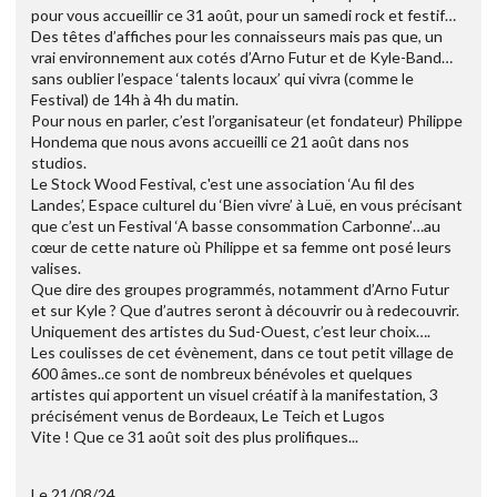
pour vous accueillir ce 31 août, pour un samedi rock et festif…
Des têtes d’affiches pour les connaisseurs mais pas que, un
vrai environnement aux cotés d’Arno Futur et de Kyle-Band…
sans oublier l’espace ‘talents locaux’ qui vivra (comme le
Festival) de 14h à 4h du matin.
Pour nous en parler, c’est l’organisateur (et fondateur) Philippe
Hondema que nous avons accueilli ce 21 août dans nos
studios.
Le Stock Wood Festival, c'est une association ‘Au fil des
Landes’, Espace culturel du ‘Bien vivre’ à Luë, en vous précisant
que c’est un Festival ‘A basse consommation Carbonne’…au
cœur de cette nature où Philippe et sa femme ont posé leurs
valises.
Que dire des groupes programmés, notamment d’Arno Futur
et sur Kyle ? Que d’autres seront à découvrir ou à redecouvrir.
Uniquement des artistes du Sud-Ouest, c’est leur choix….
Les coulisses de cet évènement, dans ce tout petit village de
600 âmes..ce sont de nombreux bénévoles et quelques
artistes qui apportent un visuel créatif à la manifestation, 3
précisément venus de Bordeaux, Le Teich et Lugos
Vite ! Que ce 31 août soit des plus prolifiques...
Le 21/08/24