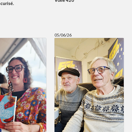
Voile 420
curisé.
05/06/26