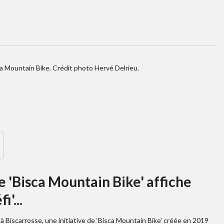
a Mountain Bike. Crédit photo Hervé Delrieu.
le 'Bisca Mountain Bike' affiche
'...
 à Biscarrosse, une initiative de ‘Bisca Mountain Bike' créée en 2019