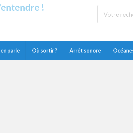
s'entendre !
rands Lacs
89.3 
du Littoral landais, du Marensin, du Pays
en parle
Où sortir ?
Arrêt sonore
Océane