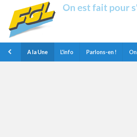
On est fait pour 
Fréquence G
1ère Radio FM du Nord des Landes, 
Montois et du Grand Dax
A la Une
L'info
Parlons-en !
On 