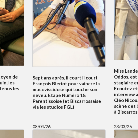
Miss Lande
itoyen de
Oddos, est
Sept ans après, il court il court
uin, les
stagiaire e
François Bleriot pour vaincre la
tenus les
Ecoutez et
mucoviscidose qui touche son
interview 
neveu. Etape Numéro 18
Cléo Nicou.
Parentissoise (et Biscarrossaise
scène des 
via les studios FGL)
à Biscarros
08/04/26
23/03/26