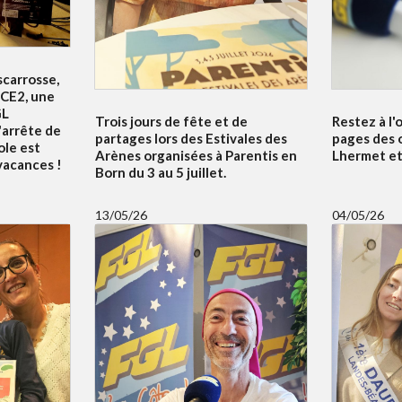
scarrosse,
 CE2, une
GL
Trois jours de fête et de
Restez à l'
'arrête de
partages lors des Estivales des
pages des 
ole est
Arènes organisées à Parentis en
Lhermet et 
 vacances !
Born du 3 au 5 juillet.
13/05/26
04/05/26