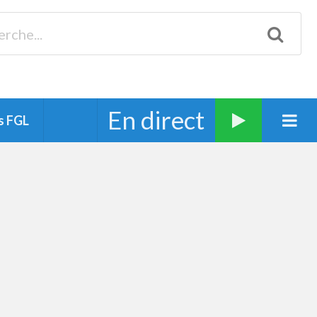
Biscarrosse 98.3 Plages océanes 91.1 Mimizan 93.7 Ste-Eulalie
94.7 Grand Dax 91.9 Soustons 90.1 Mt-de-Marsan
En direct
s FGL