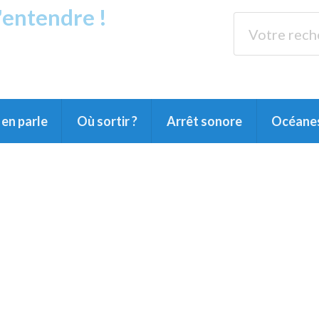
s'entendre !
rands Lacs
89.3 
du Littoral landais, du Marensin, du Pays
en parle
Où sortir ?
Arrêt sonore
Océane