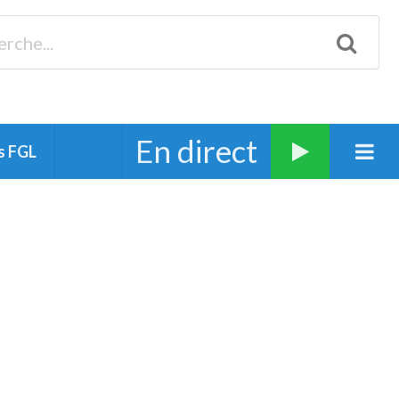
Biscarrosse 98.3 Plages océanes 91.1 Mimizan 93.7 Ste-Eulalie
94.7 Grand Dax 91.9 Soustons 90.1 Mt-de-Marsan
En direct
s FGL