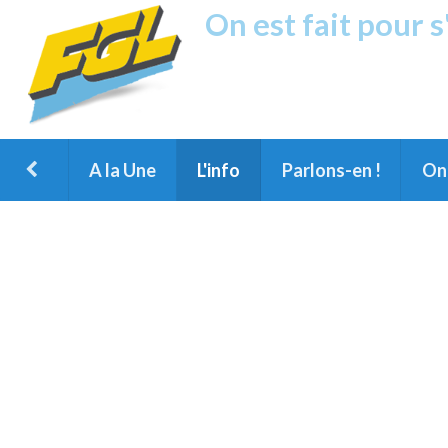
On est fait pour 
Fréquence G
1ère Radio FM du Nord des Landes, 
Montois et du Grand Dax
A la Une
L'info
Parlons-en !
On 