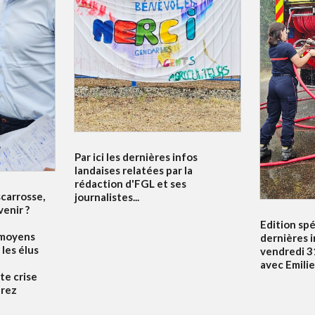
Par ici les dernières infos
landaises relatées par la
rédaction d'FGL et ses
scarrosse,
journalistes...
venir ?
Edition spé
 moyens
dernières 
 les élus
vendredi 31
avec Emili
te crise
drez