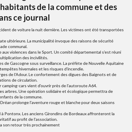
s habitants de la commune et des
ans ce journal
cident de voiture la nuit dernière. Les victimes ont été transportées
te ultérieure. La municipalité invoque des raisons de sécurité
stade communal.
ce aux violences dans le Sport. Un comité départemental s'est réuni
tiplication des incivilités.
ndes de Gascogne sous surveillance. La préfète de Nouvelle Aquitaine
 tempêtes hivernales et les risques d'incendie.
rges de l'Adour. Le confortement des digues des Baignots et de
tions de circulation.
 camping-cars vient d'ouvrir près de l'autoroute A64.
es arbres. Une opération solidaire et écologique permettra de
s enfants de la commune.
 Dréan prolonge l'aventure rouge et blanche pour deux saisons
d à Pontonx. Les anciens Girondins de Bordeaux affronteront la
atif au profit de l'association.
era son retour très prochainement