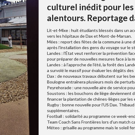
culturel inédit pour le
alentours. Reportage d
Lit-et-Mixe : huit étudiants blessés dans un ac
vers les hôpitaux de Dax et Mont-de-Marsan.
Mées : report des fêtes de la commune à une da
après l'installation des gens du voyage sur le 
Landes : l'État veut renforcer la prévention fa
pour préparer de nouvelles mesures face à la mul
Landes : à l'approche de l'été, la forêt des La
a survolé le massif pour évaluer les dégâts des
Dax : de nouveaux travaux débutent sur les be
Boulogne entraînera plusieurs mois de perturba
Peyrehorade : une nouvelle aire de service pour
Soustons : les bouchons de liège deviennent d
financer la plantation de chênes-lièges par le
Rugby : bonne nouvelle pour l'US Dax. Thibaud
supplémentaires.
Football : solidarité au programme ce week-en
Team Coach Sans Frontières lors d'un match carit
Méteo : grisaille au programme mais le soleil f