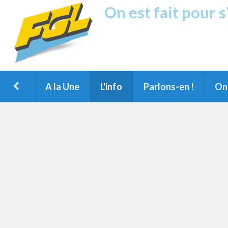
On est fait pour 
Fréquence G
1ère Radio FM du Nord des Landes, 
Montois et du Grand Dax
A la Une
L'info
Parlons-en !
On 