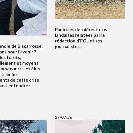
Par ici les dernières infos
landaises relatées par la
rédaction d'FGL et ses
endie de Biscarrosse,
journalistes...
ons pour l’avenir ?
es forêts,
llement et moyens
x secours : les élus
tirer les
nts de cette crise
ous l'entendrez
27/07/26