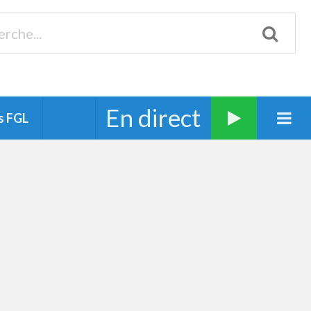
Biscarrosse 98.3 Plages océanes 91.1 Mimizan 93.7 Ste-Eulalie
94.7 Grand Dax 91.9 Soustons 90.1 Mt-de-Marsan
En direct
s FGL