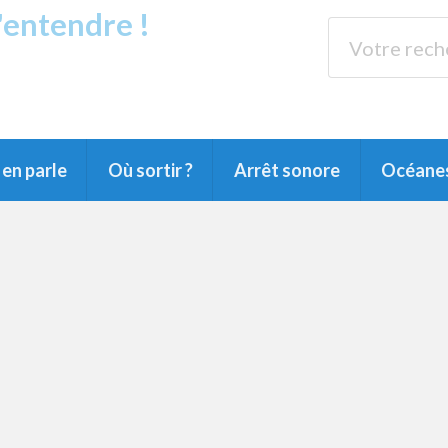
s'entendre !
rands Lacs
89.3 
du Littoral landais, du Marensin, du Pays
en parle
Où sortir ?
Arrêt sonore
Océane