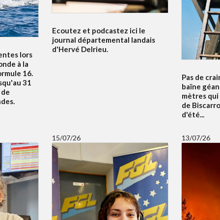
Ecoutez et podcastez ici le
journal départemental landais
d'Hervé Delrieu.
entes lors
nde à la
ormule 16.
Pas de crai
squ'au 31
baïne géan
u de
mètres qui
ndes.
de Biscarr
d'été...
15/07/26
13/07/26