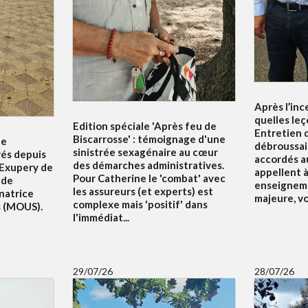
Après l’inc
quelles leç
Edition spéciale 'Après feu de
Entretien d
Biscarrosse' : témoignage d'une
le
débroussai
sinistrée sexagénaire au cœur
rés depuis
accordés au
des démarches administratives.
 Exupery de
appellent à 
Pour Catherine le 'combat' avec
 de
enseigneme
les assureurs (et experts) est
natrice
majeure, v
complexe mais 'positif' dans
s (MOUS).
l'immédiat...
29/07/26
28/07/26