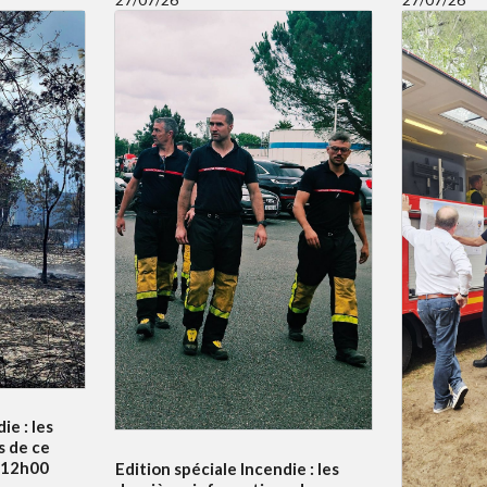
ie : les
s de ce
à 12h00
Edition spéciale Incendie : les