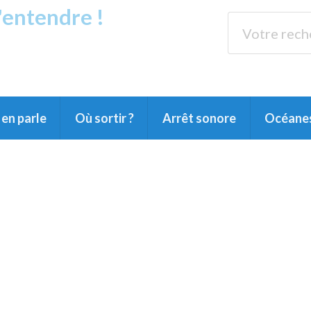
s'entendre !
rands Lacs
89.3 
du Littoral landais, du Marensin, du Pays
en parle
Où sortir ?
Arrêt sonore
Océane