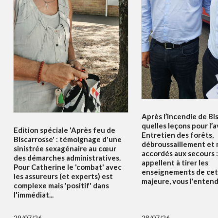
Après l’incendie de Bi
quelles leçons pour l’a
Edition spéciale 'Après feu de
Entretien des forêts,
Biscarrosse' : témoignage d'une
débroussaillement et
sinistrée sexagénaire au cœur
accordés aux secours :
des démarches administratives.
appellent à tirer les
Pour Catherine le 'combat' avec
enseignements de cet
les assureurs (et experts) est
majeure, vous l'enten
complexe mais 'positif' dans
l'immédiat...
29/07/26
28/07/26