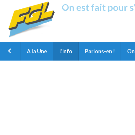
On est fait pour 
Fréquence G
1ère Radio FM du Nord des Landes, 
Montois et du Grand Dax
A la Une
L'info
Parlons-en !
On 