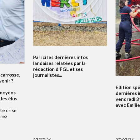
Par ici les dernières infos
landaises relatées par la
rédaction d'FGL et ses
scarrosse,
journalistes...
venir ?
Edition spé
 moyens
dernières 
 les élus
vendredi 31
avec Emili
te crise
drez
27/07/26
27/07/26