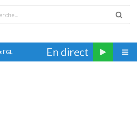
Biscarrosse 98.3 Plages océanes 91.1 Mimizan 93.7 Ste-Eulalie
94.7 Grand Dax 91.9 Soustons 90.1 Mt-de-Marsan
En direct
s FGL