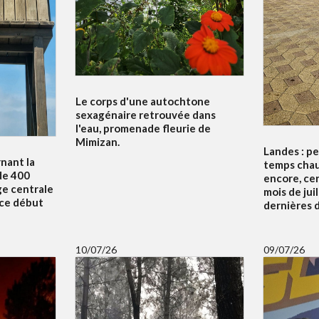
Le corps d'une autochtone
sexagénaire retrouvée dans
l'eau, promenade fleurie de
Mimizan.
Landes : p
nant la
temps chau
de 400
encore, ce
ge centrale
mois de juil
 ce début
dernières d
10/07/26
09/07/26