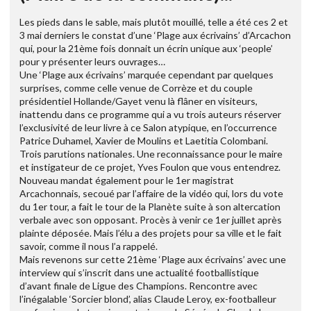
Les pieds dans le sable, mais plutôt mouillé, telle a été ces 2 et
3 mai derniers le constat d’une ‘Plage aux écrivains’ d’Arcachon
qui, pour la 21ème fois donnait un écrin unique aux ‘people’
pour y présenter leurs ouvrages…
Une ‘Plage aux écrivains’ marquée cependant par quelques
surprises, comme celle venue de Corrèze et du couple
présidentiel Hollande/Gayet venu là flâner en visiteurs,
inattendu dans ce programme qui a vu trois auteurs réserver
l’exclusivité de leur livre à ce Salon atypique, en l’occurrence
Patrice Duhamel, Xavier de Moulins et Laetitia Colombani.
Trois parutions nationales. Une reconnaissance pour le maire
et instigateur de ce projet, Yves Foulon que vous entendrez.
Nouveau mandat également pour le 1er magistrat
Arcachonnais, secoué par l’affaire de la vidéo qui, lors du vote
du 1er tour, a fait le tour de la Planète suite à son altercation
verbale avec son opposant. Procès à venir ce 1er juillet après
plainte déposée. Mais l’élu a des projets pour sa ville et le fait
savoir, comme il nous l’a rappelé.
Mais revenons sur cette 21ème ‘Plage aux écrivains’ avec une
interview qui s’inscrit dans une actualité footballistique
d’avant finale de Ligue des Champions. Rencontre avec
l’inégalable ‘Sorcier blond’, alias Claude Leroy, ex-footballeur