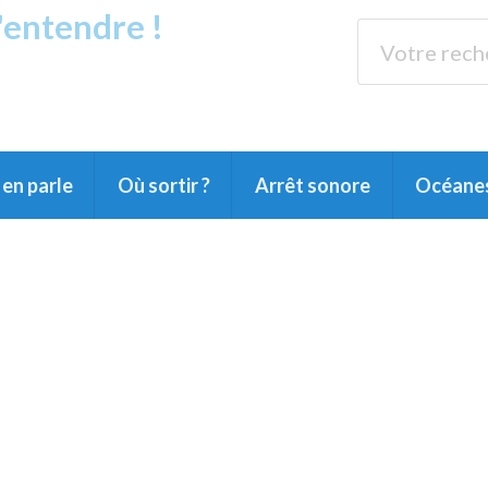
s'entendre !
rands Lacs
89.3 
du Littoral landais, du Marensin, du Pays
en parle
Où sortir ?
Arrêt sonore
Océane