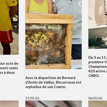
Du 3 au 11 j
première fo
our acte de
Championn
ment remis
420 arrive 
es à deux
CNBO.
Avec la disparition de Bernard
d'Antin de Vaillac, Biscarrosse est
orpheline de son Comte.
11/05/26
06/05/26