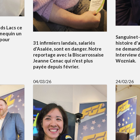
nds Lacs ce
nnequin un
Sanguinet-
 pour
31 infirmiers landais, salariés
histoire d'
d'Asalée, sont en danger. Notre
ne demande
reportage avec la Biscarrossaise
Interview d
Jeanne Cenac qui n'est plus
Wozniak.
payée depuis février.
04/03/26
24/02/26