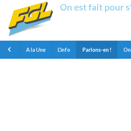
On est fait pour 
Fréquence G
1ère Radio FM du Nord des Landes, 
Montois et du Grand Dax
A la Une
L'info
Parlons-en !
On 