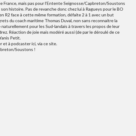
 de France, mais pas pour l’Entente Seignosse/Capbreton/Soustons
de son histoire. Pas de revanche donc chez lui à Ragueys pour le BO
n R2 face à cette même formation, défaite 2 à 1 avec un but
egrets du coach maritime Thomas Duval, non sans reconnaitre la
e naturellement pour les Sud-landais à travers les propos de leur
ez. Réaction de joie mais modéré aussi (de par le déroulé de ce
Yanis Petit.
et à podcaster ici, via ce site.
pbreton/Soustons !