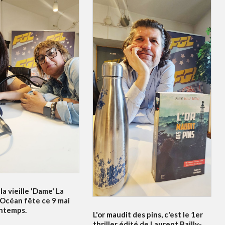
la vieille 'Dame' La
'Océan fête ce 9 mai
intemps.
L'or maudit des pins, c'est le 1er
thriller édité de Laurent Bailly-