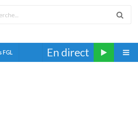
Biscarrosse 98.3 Plages océanes 91.1 Mimizan 93.7 Ste-Eulalie
94.7 Grand Dax 91.9 Soustons 90.1 Mt-de-Marsan
En direct
s FGL