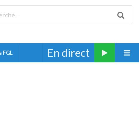
Biscarrosse 98.3 Plages océanes 91.1 Mimizan 93.7 Ste-Eulalie
94.7 Grand Dax 91.9 Soustons 90.1 Mt-de-Marsan
En direct
s FGL