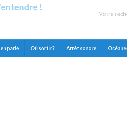
s'entendre !
rands Lacs
89.3 
du Littoral landais, du Marensin, du Pays
en parle
Où sortir ?
Arrêt sonore
Océane