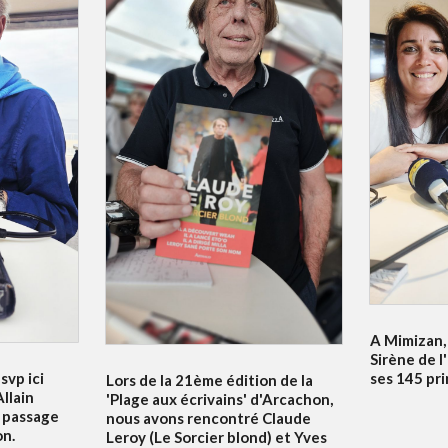
A Mimizan, 
Sirène de l
svp ici
ses 145 pr
Lors de la 21ème édition de la
llain
'Plage aux écrivains' d'Arcachon,
 passage
nous avons rencontré Claude
on.
Leroy (Le Sorcier blond) et Yves