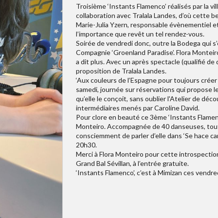
Troisième ‘Instants Flamenco’ réalisés par la vi
collaboration avec Tralala Landes, d’où cette be
Marie-Julia Yzern, responsable évènementiel et c
l’importance que revêt un tel rendez-vous.
Soirée de vendredi donc, outre la Bodega qui s’en
Compagnie ‘Groenland Paradise’. Flora Monteiro
a dit plus. Avec un après spectacle (qualifié de 
proposition de Tralala Landes.
‘Aux couleurs de l’Espagne pour toujours créer d
samedi, journée sur réservations qui propose le
qu’elle le conçoit, sans oublier l'Atelier de d
intermédiaires menés par Caroline David.
Pour clore en beauté ce 3ème ‘Instants Flamenco
Monteiro. Accompagnée de 40 danseuses, toute
consciemment de parler d’elle dans ‘Se hace cam
20h30.
Merci à Flora Monteiro pour cette introspection
Grand Bal Sévillan, à l’entrée gratuite.
‘Instants Flamenco’, c’est à Mimizan ces vendred