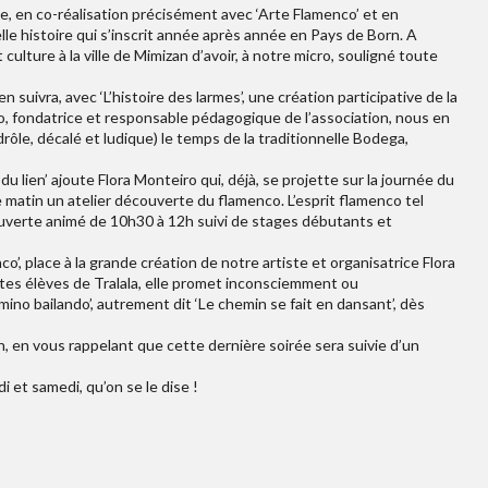
lle, en co-réalisation précisément avec ‘Arte Flamenco’ et en
lle histoire qui s’inscrit année après année en Pays de Born. A
ulture à la ville de Mimizan d’avoir, à notre micro, souligné toute
 suivra, avec ‘L’histoire des larmes’, une création participative de la
, fondatrice et responsable pédagogique de l’association, nous en
drôle, décalé et ludique) le temps de la traditionnelle Bodega,
u lien’ ajoute Flora Monteiro qui, déjà, se projette sur la journée du
 matin un atelier découverte du flamenco. L’esprit flamenco tel
écouverte animé de 10h30 à 12h suivi de stages débutants et
’, place à la grande création de notre artiste et organisatrice Flora
s élèves de Tralala, elle promet inconsciemment ou
ino bailando’, autrement dit ‘Le chemin se fait en dansant’, dès
, en vous rappelant que cette dernière soirée sera suivie d’un
i et samedi, qu’on se le dise !