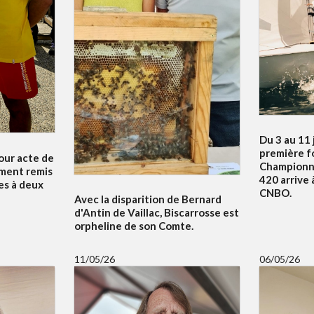
Du 3 au 11 j
première fo
our acte de
Championn
ment remis
420 arrive 
es à deux
CNBO.
Avec la disparition de Bernard
d'Antin de Vaillac, Biscarrosse est
orpheline de son Comte.
11/05/26
06/05/26