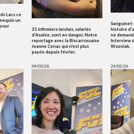
nds Lacs ce
nnequin un
Sanguinet-
 pour
31 infirmiers landais, salariés
histoire d'
d'Asalée, sont en danger. Notre
ne demande
reportage avec la Biscarrossaise
Interview d
Jeanne Cenac qui n'est plus
Wozniak.
payée depuis février.
04/03/26
24/02/26