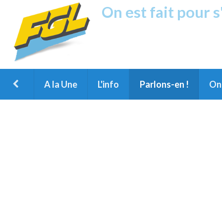
On est fait pour 
Fréquence G
1ère Radio FM du Nord des Landes, 
Montois et du Grand Dax
A la Une
L'info
Parlons-en !
On 