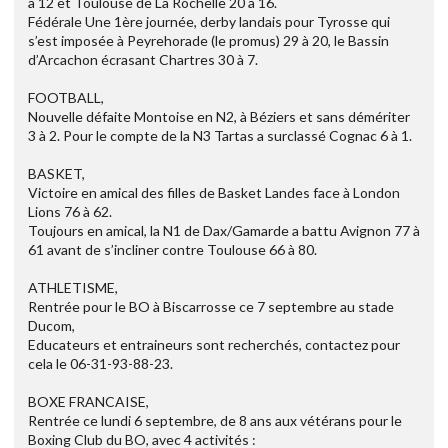
à 12 et Toulouse de La Rochelle 20 à 16.
Fédérale Une 1ère journée, derby landais pour Tyrosse qui
s’est imposée à Peyrehorade (le promus) 29 à 20, le Bassin
d’Arcachon écrasant Chartres 30 à 7.
FOOTBALL,
Nouvelle défaite Montoise en N2, à Béziers et sans démériter
3 à 2. Pour le compte de la N3 Tartas a surclassé Cognac 6 à 1.
BASKET,
Victoire en amical des filles de Basket Landes face à London
Lions 76 à 62.
Toujours en amical, la N1 de Dax/Gamarde a battu Avignon 77 à
61 avant de s’incliner contre Toulouse 66 à 80.
ATHLETISME,
Rentrée pour le BO à Biscarrosse ce 7 septembre au stade
Ducom,
Educateurs et entraineurs sont recherchés, contactez pour
cela le 06-31-93-88-23.
BOXE FRANCAISE,
Rentrée ce lundi 6 septembre, de 8 ans aux vétérans pour le
Boxing Club du BO, avec 4 activités :