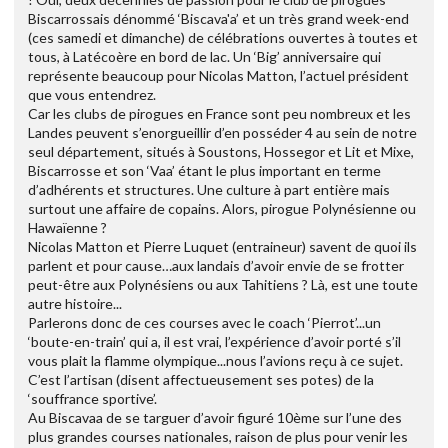
Biscarrossais dénommé ‘Biscava'a’ et un très grand week-end
(ces samedi et dimanche) de célébrations ouvertes à toutes et
tous, à Latécoère en bord de lac. Un ‘Big’ anniversaire qui
représente beaucoup pour Nicolas Matton, l’actuel président
que vous entendrez.
Car les clubs de pirogues en France sont peu nombreux et les
Landes peuvent s’enorgueillir d’en posséder 4 au sein de notre
seul département, situés à Soustons, Hossegor et Lit et Mixe,
Biscarrosse et son ‘Vaa’ étant le plus important en terme
d’adhérents et structures. Une culture à part entière mais
surtout une affaire de copains. Alors, pirogue Polynésienne ou
Hawaïenne ?
Nicolas Matton et Pierre Luquet (entraineur) savent de quoi ils
parlent et pour cause…aux landais d’avoir envie de se frotter
peut-être aux Polynésiens ou aux Tahitiens ? Là, est une toute
autre histoire...
Parlerons donc de ces courses avec le coach ‘Pierrot’...un
‘boute-en-train’ qui a, il est vrai, l’expérience d’avoir porté s’il
vous plait la flamme olympique...nous l’avions reçu à ce sujet.
C’est l’artisan (disent affectueusement ses potes) de la
‘souffrance sportive’.
Au Biscavaa de se targuer d’avoir figuré 10ème sur l’une des
plus grandes courses nationales, raison de plus pour venir les