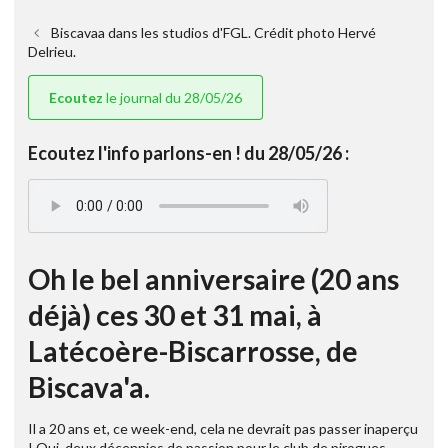
Biscavaa dans les studios d'FGL. Crédit photo Hervé
Delrieu.
Ecoutez
le journal du 28/05/26
Ecoutez l'info parlons-en ! du 28/05/26 :
Oh le bel anniversaire (20 ans
déjà) ces 30 et 31 mai, à
Latécoère-Biscarrosse, de
Biscava'a.
Il a 20 ans et, ce week-end, cela ne devrait pas passer inaperçu
! Oui, deux décennies de passion pour le club de pirogues