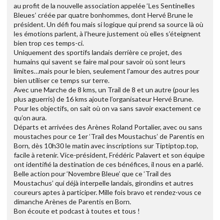
au profit de la nouvelle association appelée ‘Les Sentinelles
Bleues’ créée par quatre bonhommes, dont Hervé Brune le
président. Un défi fou mais si logique qui prend sa source là où
les émotions parlent, à l’heure justement où elles s’éteignent
bien trop ces temps-ci.
Uniquement des sportifs landais derrière ce projet, des
humains qui savent se faire mal pour savoir où sont leurs
limites…mais pour le bien, seulement l’amour des autres pour
bien utiliser ce temps sur terre.
Avec une Marche de 8 kms, un Trail de 8 et un autre (pour les
plus aguerris) de 16 kms ajoute l’organisateur Hervé Brune.
Pour les objectifs, on sait où on va sans savoir exactement ce
qu’on aura.
Départs et arrivées des Arènes Roland Portalier, avec ou sans
moustaches pour ce 1er ‘Trail des Moustachus’ de Parentis en
Born, dès 10h30 le matin avec inscriptions sur Tiptiptop.top,
facile à retenir. Vice-président, Frédéric Palavert et son équipe
ont identifié la destination de ces bénéfices, il nous en a parlé.
Belle action pour ‘Novembre Bleue’ que ce ‘Trail des
Moustachus’ qui déjà interpelle landais, girondins et autres
coureurs aptes à participer. Mille fois bravo et rendez-vous ce
dimanche Arènes de Parentis en Born.
Bon écoute et podcast à toutes et tous !