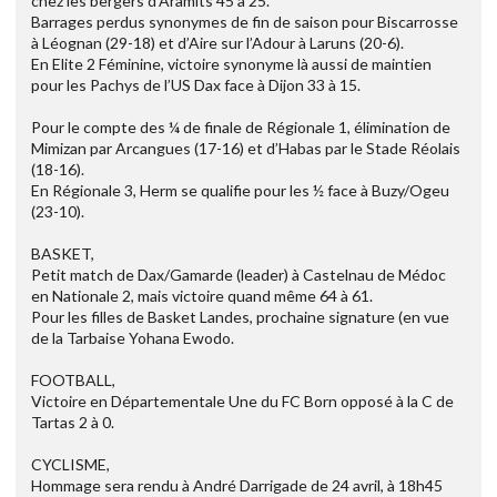
chez les bergers d’Aramits 45 à 25.
Barrages perdus synonymes de fin de saison pour Biscarrosse
à Léognan (29-18) et d’Aire sur l’Adour à Laruns (20-6).
En Elite 2 Féminine, victoire synonyme là aussi de maintien
pour les Pachys de l’US Dax face à Dijon 33 à 15.
Pour le compte des ¼ de finale de Régionale 1, élimination de
Mimizan par Arcangues (17-16) et d’Habas par le Stade Réolais
(18-16).
En Régionale 3, Herm se qualifie pour les ½ face à Buzy/Ogeu
(23-10).
BASKET,
Petit match de Dax/Gamarde (leader) à Castelnau de Médoc
en Nationale 2, mais victoire quand même 64 à 61.
Pour les filles de Basket Landes, prochaine signature (en vue
de la Tarbaise Yohana Ewodo.
FOOTBALL,
Victoire en Départementale Une du FC Born opposé à la C de
Tartas 2 à 0.
CYCLISME,
Hommage sera rendu à André Darrigade de 24 avril, à 18h45