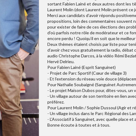
sortant Fabien Lainé et deux autres dont les t
Laurent Molin (dont Laurent Molin présent ce j
Merci aux candidats d’avoir répondu positivement
propositions, loin des commentaires souvent n
pour exister de faire de ces élections des prob
d’où parfois notre rôle de modérateur et ce for
encore perdu ! Quoiqu’il en soit que le meilleur
Deux thèmes étaient choisis par liste pour teni
d’avoir chez vous gratuitement la radio, débat
audio Christophe Darcos, à la vidéo Rémi Beziat.
Hervé Delrieu.
Pour Fabien Lainé (Esprit Sanguinet)
- Projet de Parc Sportif (Cœur de village 3)
- Et l’extension du réseau voie douce (déplace
Pour Nathalie Soubaigné (Sanguinet Autremen
- Le projet Maison Dubos pour, dites-vous, un vi
- Un village autour de son territoire en lien avec
préférez.
Pour Laurent Molin / Sophie Dussoul (Agir et r
- Un village inclus dans le Parc Régional des 
- L’Associatif à Sanguinet, avec quelle place 
Bonne écoute à toutes et à tous.