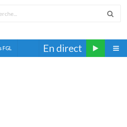
Biscarrosse 98.3 Plages océanes 91.1 Mimizan 93.7 Ste-Eulalie
94.7 Grand Dax 91.9 Soustons 90.1 Mt-de-Marsan
En direct
s FGL