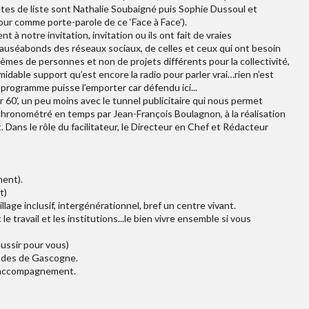
êtes de liste sont Nathalie Soubaigné puis Sophie Dussoul et
our comme porte-parole de ce ‘Face à Face’).
 à notre invitation, invitation ou ils ont fait de vraies
auséabonds des réseaux sociaux, de celles et ceux qui ont besoin
lèmes de personnes et non de projets différents pour la collectivité,
midable support qu’est encore la radio pour parler vrai…rien n’est
 programme puisse l’emporter car défendu ici...
r 60’, un peu moins avec le tunnel publicitaire qui nous permet
 chronométré en temps par Jean-François Boulagnon, à la réalisation
 Dans le rôle du facilitateur, le Directeur en Chef et Rédacteur
ment).
t)
llage inclusif, intergénérationnel, bref un centre vivant.
 le travail et les institutions...le bien vivre ensemble si vous
éussir pour vous)
Landes de Gascogne.
et accompagnement.