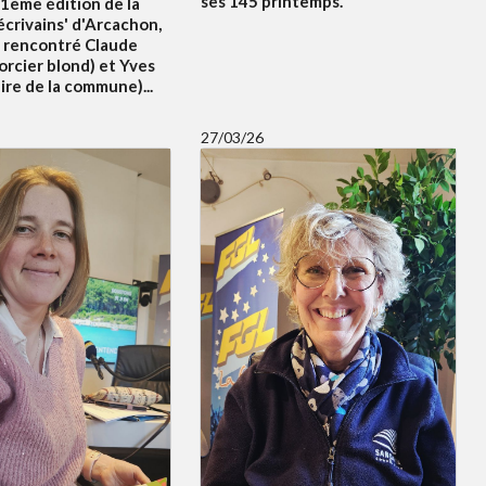
ses 145 printemps.
21ème édition de la
écrivains' d'Arcachon,
 rencontré Claude
orcier blond) et Yves
re de la commune)...
27/03/26