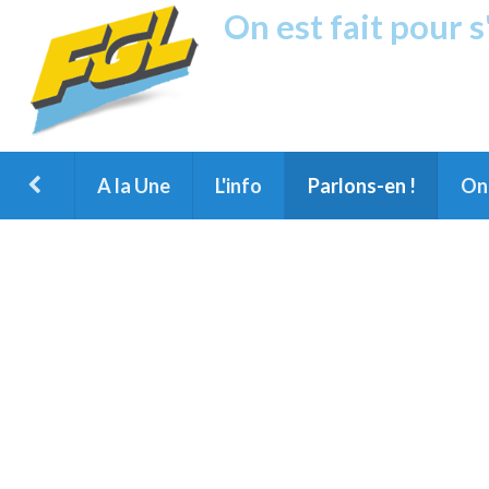
On est fait pour 
Fréquence G
1ère Radio FM du Nord des Landes, 
Montois et du Grand Dax
A la Une
L'info
Parlons-en !
On 