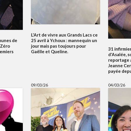
L'Art de vivre aux Grands Lacs ce
unes de
25 avril à Ychoux : mannequin un
e Zéro
jour mais pas toujours pour
31 infirmier
emiers
Gaëlle et Queline.
d'Asalée, s
reportage a
Jeanne Cena
payée depui
09/03/26
04/03/26