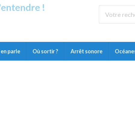
s'entendre !
rands Lacs
89.3 
du Littoral landais, du Marensin, du Pays
en parle
Où sortir ?
Arrêt sonore
Océane