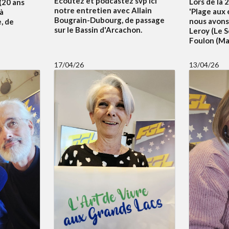
Ecoutez et podcastez svp ici
Lors de la 
 (20 ans
notre entretien avec Allain
'Plage aux 
 à
Bougrain-Dubourg, de passage
nous avons
, de
sur le Bassin d'Arcachon.
Leroy (Le S
Foulon (Mai
17/04/26
13/04/26